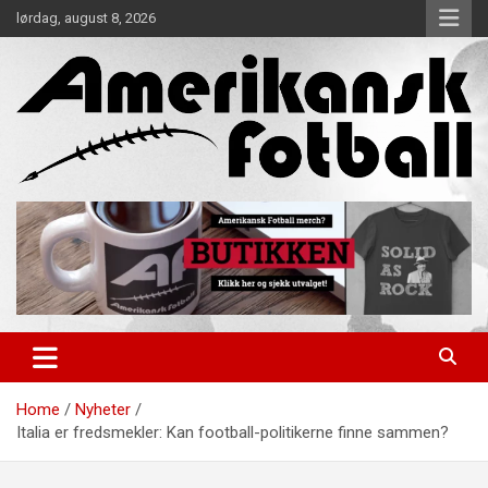
Skip
lørdag, august 8, 2026
to
content
Alt om amerikansk fotball!
Amerikansk Fotball
Home
Nyheter
Italia er fredsmekler: Kan football-politikerne finne sammen?