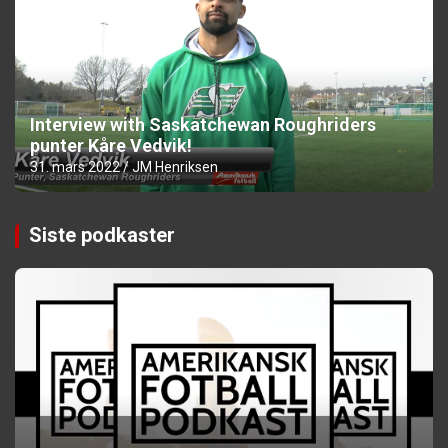
Interview with Saskatchewan Roughriders
punter Kåre Vedvik!
31. mars 2022
JM Henriksen
Siste podkaster