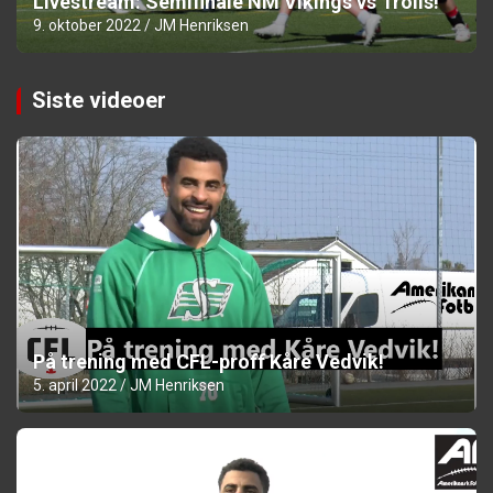
Livestream: Semifinale NM Vikings vs Trolls!
9. oktober 2022
JM Henriksen
Siste videoer
På trening med CFL-proff Kåre Vedvik!
5. april 2022
JM Henriksen