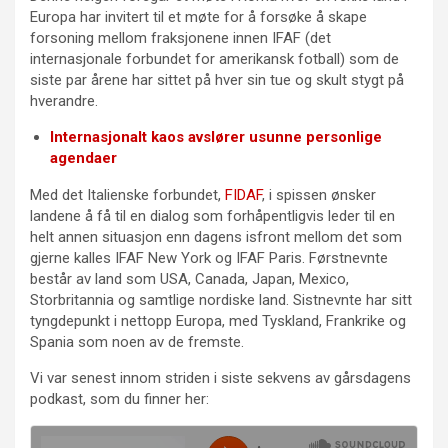
Europa har invitert til et møte for å forsøke å skape
forsoning mellom fraksjonene innen IFAF (det
internasjonale forbundet for amerikansk fotball) som de
siste par årene har sittet på hver sin tue og skult stygt på
hverandre.
Internasjonalt kaos avslører usunne personlige
agendaer
Med det Italienske forbundet,
FIDAF
, i spissen ønsker
landene å få til en dialog som forhåpentligvis leder til en
helt annen situasjon enn dagens isfront mellom det som
gjerne kalles IFAF New York og IFAF Paris. Førstnevnte
består av land som USA, Canada, Japan, Mexico,
Storbritannia og samtlige nordiske land. Sistnevnte har sitt
tyngdepunkt i nettopp Europa, med Tyskland, Frankrike og
Spania som noen av de fremste.
Vi var senest innom striden i siste sekvens av gårsdagens
podkast, som du finner her: