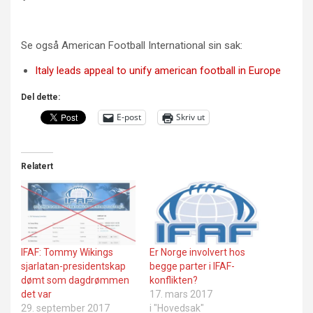
Se også American Football International sin sak:
Italy leads appeal to unify american football in Europe
Del dette:
E-post
Skriv ut
Relatert
IFAF: Tommy Wikings
Er Norge involvert hos
sjarlatan-presidentskap
begge parter i IFAF-
dømt som dagdrømmen
konflikten?
det var
17. mars 2017
29. september 2017
i "Hovedsak"