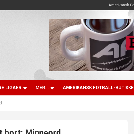
Amerikansk Fo
E LIGAER
MER…
AMERIKANSK FOTBALL-BUTIKK
d
t bort: Minneord