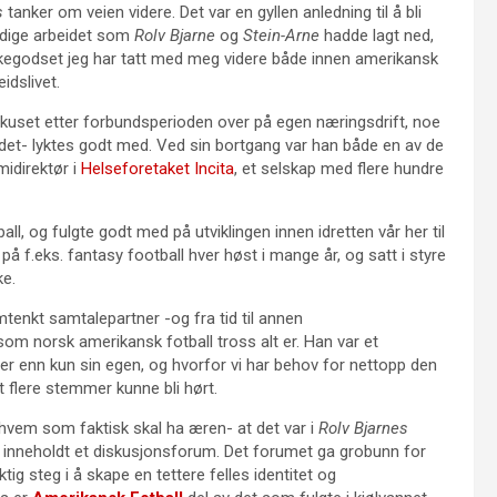
s
tanker om veien videre. Det var en gyllen anledning til å bli
ndige arbeidet som
Rolv Bjarne
og
Stein-Arne
hadde lagt ned,
kegodset jeg har tatt med meg videre både innen amerikansk
idslivet.
okuset etter forbundsperioden over på egen næringsdrift, noe
t det- lyktes godt med. Ved sin bortgang var han både en av de
idirektør i
Helseforetaket Incita
, et selskap med flere hundre
all, og fulgte godt med på utviklingen innen idretten vår her til
 f.eks. fantasy football hver høst i mange år, og satt i styre
ke.
mtenkt samtalepartner -og fra tid til annen
m norsk amerikansk fotball tross alt er. Han var et
mmer enn kun sin egen, og hvorfor vi har behov for nettopp den
at flere stemmer kunne bli hørt.
nå hvem som faktisk skal ha æren- at det var i
Rolv Bjarnes
 inneholdt et diskusjonsforum. Det forumet ga grobunn for
tig steg i å skape en tettere felles identitet og