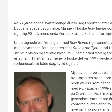
Rolv Bjarne
hadde svært mange år bak seg i sporten, etter at
klubbens spede begynnelse. Mange vil huske
Rolv Bjarne
som
og tidlig 90-tall, mens enda flere nok vil huske ham i forskje
Undertegnede ble først kjent med
Rolv Bjarne
i kjølvannet a
med daværende forbundspresident
Stein-Arne Tjore
stod fo
struktur, visjon og fremtidsvyer.
Rolv Bjarne
brant virkelig fo
er at han i 1 helt år (jeg mener å huske det var 1997) levde
forbundsarbeid både dag, kveld og natt.
Mye av det arbeidet ble d
av brorparten av de som f
noen av oss som hadde gle
med
Rolv Bjarne
i 1998-9
på Grønland i Oslo hvor 
generalsekretær et par å
kontortid til etablering a
mye om hva norsk amerika