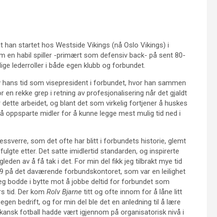
 han startet hos Westside Vikings (nå Oslo Vikings) i
 en habil spiller -primært som defensiv back- på sent 80-
llige lederroller i både egen klubb og forbundet.
v hans tid som visepresident i forbundet, hvor han sammen
r en rekke grep i retning av profesjonalisering når det gjaldt
r dette arbeidet, og blant det som virkelig fortjener å huskes
 på oppsparte midler for å kunne legge mest mulig tid ned i
essverre, som det ofte har blitt i forbundets historie, glemt
ulgte etter. Det satte imidlertid standarden, og inspirerte
den av å få tak i det. For min del fikk jeg tilbrakt mye tid
9 på det daværende forbundskontoret, som var en leilighet
jeg bodde i bytte mot å jobbe deltid for forbundet som
rs tid. Der kom
Rolv Bjarne
titt og ofte innom for å låne litt
v egen bedrift, og for min del ble det en anledning til å lære
nsk fotball hadde vært igjennom på organisatorisk nivå i