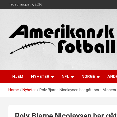
Skip
fredag, august 7, 2026
to
content
Alt om amerikansk fotball!
Amerikansk Fotball
HJEM
NYHETER
NFL
NORGE
ANDR
Home
Nyheter
Rolv Bjarne Nicolaysen har gått bort: Minneor
Rolv Bjarne Nicolaysen har gåt