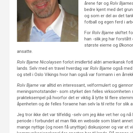
årene før og
Rolv Bjarne
bedre kjent med det gru
og som er del av det tan
fotball og egen ferd i arbe
For
Rolv Bjarne
skiftet f
han -slik jeg har forståt
største eierne og Økonom
ansatte.
Rolv Bjarne Nicolaysen
forlot imidlertid aldri amerikansk fotb
lands. Selv med en travel hverdag var
Rolv Bjarne
også med på
og stell i Oslo Vikings hvor han også var formann i en årrek
Rolv Bjarne
var alltid en interessant, velformulert og gjenno
meningsmotstander- som styrket den felles virksomheten so
prakteksempel på hvorfor det er viktig å lytte til flere ste
åpenheten og de felles foraene han selv la til rette for slik 
Jeg tror ikke det var tilfeldig -selv om jeg ikke vet her og 
periode i forbundet at man fikk en webside som blant annet
mange nyttige (og noen få unyttige) diskusjoner og var et vik