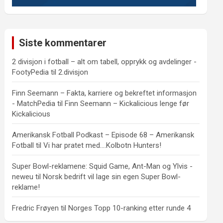
Siste kommentarer
2 divisjon i fotball – alt om tabell, opprykk og avdelinger -
FootyPedia
til
2.divisjon
Finn Seemann – Fakta, karriere og bekreftet informasjon
- MatchPedia
til
Finn Seemann – Kickalicious lenge før
Kickalicious
Amerikansk Fotball Podkast – Episode 68 – Amerikansk
Fotball
til
Vi har pratet med….Kolbotn Hunters!
Super Bowl-reklamene: Squid Game, Ant-Man og Ylvis -
neweu
til
Norsk bedrift vil lage sin egen Super Bowl-
reklame!
Fredric Frøyen
til
Norges Topp 10-ranking etter runde 4