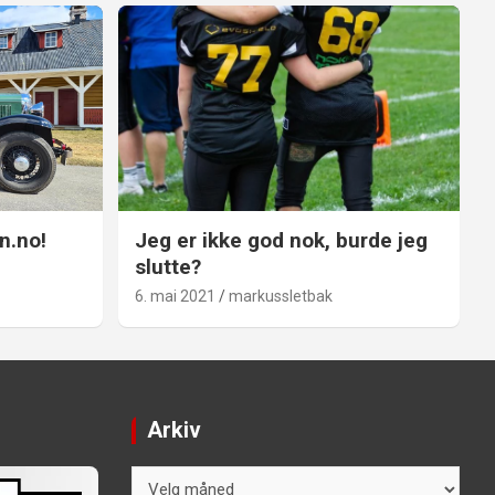
n.no!
Jeg er ikke god nok, burde jeg
slutte?
6. mai 2021
markussletbak
Arkiv
Arkiv