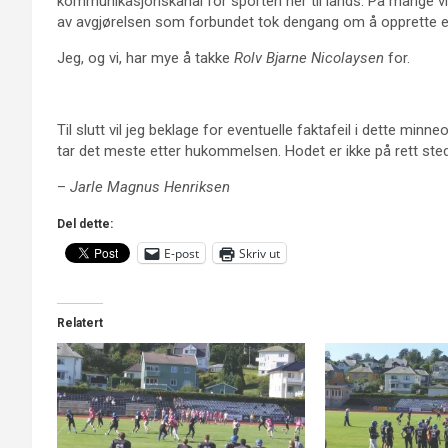
kommunikasjonskanal for sporten her til lands. På mange v
av avgjørelsen som forbundet tok dengang om å opprette 
Jeg, og vi, har mye å takke
Rolv Bjarne Nicolaysen
for.
Til slutt vil jeg beklage for eventuelle faktafeil i dette minn
tar det meste etter hukommelsen. Hodet er ikke på rett sted 
–
Jarle Magnus Henriksen
Del dette:
E-post
Skriv ut
Relatert