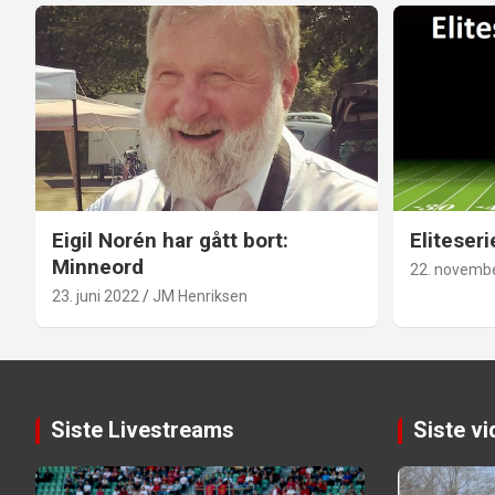
Eigil Norén har gått bort:
Eliteseri
Minneord
22. novemb
23. juni 2022
JM Henriksen
Siste Livestreams
Siste v