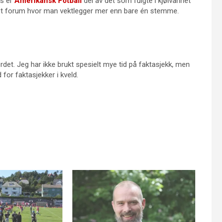
is er
Amerikansk Fotball
del av det som fulgte i kjølvannet
et forum hvor man vektlegger mer enn bare én stemme.
eordet. Jeg har ikke brukt spesielt mye tid på faktasjekk, men
for faktasjekker i kveld.