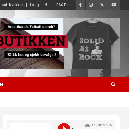
tball-butikken
Logg Inn/Ut
RSS Feed
EN