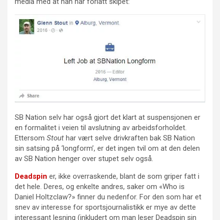
media med at han har forlatt skipet:
SB Nation selv har også gjort det klart at suspensjonen er
en formalitet i veien til avslutning av arbeidsforholdet.
Ettersom
Stout
har vært selve drivkraften bak SB Nation
sin satsing på ‘longform’, er det ingen tvil om at den delen
av SB Nation henger over stupet selv også.
Deadspin
er, ikke overraskende, blant de som griper fatt i
det hele. Deres, og enkelte andres, saker om «Who is
Daniel Holtzclaw?» finner du nedenfor. For den som har et
snev av interesse for sportsjournalistikk er mye av dette
interessant lesning (inkludert om man leser Deadspin sin