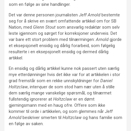
som en følge av sine handlinger.
Det var denne personen journalisten
Jeff Arnold
bestemte
seg for å skrive en svært omfattende artikkel om for SB
Nation, med
Glenn Stout
som ansvarlig redaktør som selv
leste igjennom og sørget for korreksjoner underveis. Det
var bare ett stort problem med tilnærmingen:
Arnold
gjorde
et eksepsjonelt ensidig og dårlig forarbeid, som følgelig
resulterte i en eksepsjonelt ensidig og dermed dårlig
artikkel.
En ensidig og dårlig artikkel kunne nok passert uten særlig
mye etterdønninger hvis det ikke var for at artikkelen i stor
grad fremstår som en rekke unnskyldninger for
Daniel
Holtzclaw
, intervjuer de som stod ham nær uten å stille
dem særlig mange vanskelige spørsmål, og tilnærmet
fullstendig ignorerer at
Holtzclaw
er en dømt
gjerningsmann med en haug ofre. Offere som ikke
kommer til orde i artikkelen, og som glemmes når
Jeff
Arnold
beskriver smerten til
Holtzclaw
og hans familie som
en følge av saken.