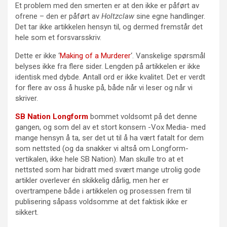
Et problem med den smerten er at den ikke er påført av
ofrene – den er påført av
Holtzclaw
sine egne handlinger.
Det tar ikke artikkelen hensyn til, og dermed fremstår det
hele som et forsvarsskriv.
Dette er ikke ‘
Making of a Murderer
‘. Vanskelige spørsmål
belyses ikke fra flere sider. Lengden på artikkelen er ikke
identisk med dybde. Antall ord er ikke kvalitet. Det er verdt
for flere av oss å huske på, både når vi leser og når vi
skriver.
SB Nation Longform
bommet voldsomt på det denne
gangen, og som del av et stort konsern -Vox Media- med
mange hensyn å ta, ser det ut til å ha vært fatalt for dem
som nettsted (og da snakker vi altså om Longform-
vertikalen, ikke hele SB Nation). Man skulle tro at et
nettsted som har bidratt med svært mange utrolig gode
artikler overlever én skikkelig dårlig, men her er
overtrampene både i artikkelen og prosessen frem til
publisering såpass voldsomme at det faktisk ikke er
sikkert.