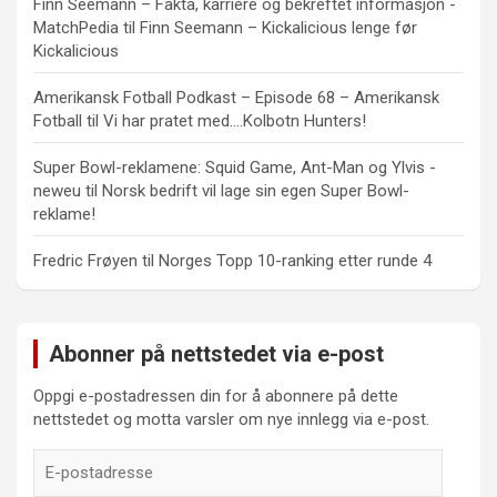
Finn Seemann – Fakta, karriere og bekreftet informasjon -
MatchPedia
til
Finn Seemann – Kickalicious lenge før
Kickalicious
Amerikansk Fotball Podkast – Episode 68 – Amerikansk
Fotball
til
Vi har pratet med….Kolbotn Hunters!
Super Bowl-reklamene: Squid Game, Ant-Man og Ylvis -
neweu
til
Norsk bedrift vil lage sin egen Super Bowl-
reklame!
Fredric Frøyen
til
Norges Topp 10-ranking etter runde 4
Abonner på nettstedet via e-post
Oppgi e-postadressen din for å abonnere på dette
nettstedet og motta varsler om nye innlegg via e-post.
E-
postadresse