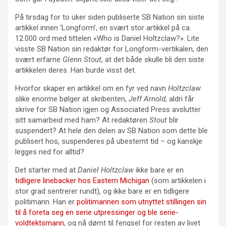
På tirsdag for to uker siden publiserte SB Nation sin siste
artikkel innen ‘Longform’, en svært stor artikkel på ca.
12.000 ord med tittelen «Who is Daniel Holtzclaw?». Lite
visste SB Nation sin redaktør for Longform-vertikalen, den
svært erfarne
Glenn Stout
, at det både skulle bli den siste
artikkelen deres. Han burde visst det.
Hvorfor skaper en artikkel om en fyr ved navn
Holtzclaw
slike enorme bølger at skribenten,
Jeff Arnold
, aldri får
skrive for SB Nation igjen og Associated Press avslutter
sitt samarbeid med ham? At redaktøren
Stout
blir
suspendert? At hele den delen av SB Nation som dette ble
publisert hos, suspenderes på ubestemt tid – og kanskje
legges ned for alltid?
Det starter med at
Daniel Holtzclaw
ikke bare er en
tidligere linebacker hos Eastern Michigan
(som artikkelen i
stor grad sentrerer rundt), og ikke bare er en tidligere
politimann. Han er
politimannen som utnyttet stillingen sin
til å foreta seg en serie utpressinger og ble serie-
voldtektsmann
, og nå dømt til fengsel for resten av livet