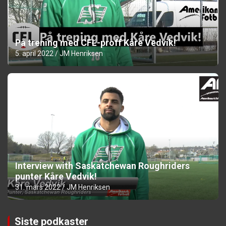
På trening med CFL-proff Kåre Vedvik!
5. april 2022
JM Henriksen
Interview with Saskatchewan Roughriders
punter Kåre Vedvik!
31. mars 2022
JM Henriksen
Siste podkaster