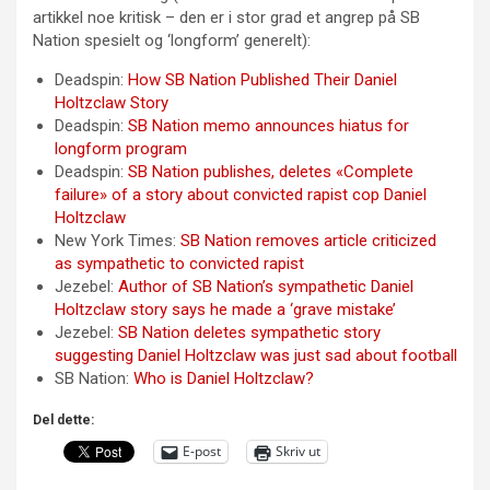
artikkel noe kritisk – den er i stor grad et angrep på SB
Nation spesielt og ‘longform’ generelt):
Deadspin:
How SB Nation Published Their Daniel
Holtzclaw Story
Deadspin:
SB Nation memo announces hiatus for
longform program
Deadspin:
SB Nation publishes, deletes «Complete
failure» of a story about convicted rapist cop Daniel
Holtzclaw
New York Times:
SB Nation removes article criticized
as sympathetic to convicted rapist
Jezebel:
Author of SB Nation’s sympathetic Daniel
Holtzclaw story says he made a ‘grave mistake’
Jezebel:
SB Nation deletes sympathetic story
suggesting Daniel Holtzclaw was just sad about football
SB Nation:
Who is Daniel Holtzclaw?
Del dette:
E-post
Skriv ut