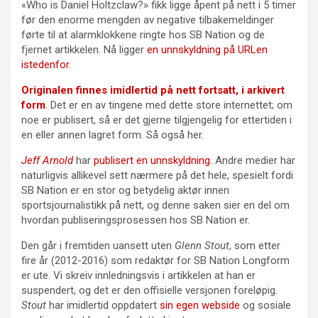
«Who is Daniel Holtzclaw?» fikk ligge åpent på nett i 5 timer
før den enorme mengden av negative tilbakemeldinger
førte til at alarmklokkene ringte hos SB Nation og de
fjernet artikkelen. Nå ligger
en unnskyldning på URLen
istedenfor
.
Originalen finnes imidlertid på nett fortsatt, i arkivert
form
. Det er en av tingene med dette store internettet; om
noe er publisert, så er det gjerne tilgjengelig for ettertiden i
en eller annen lagret form. Så også her.
Jeff Arnold
har
publisert en unnskyldning
. Andre medier har
naturligvis allikevel sett nærmere på det hele, spesielt fordi
SB Nation er en stor og betydelig aktør innen
sportsjournalistikk på nett, og denne saken sier en del om
hvordan publiseringsprosessen hos SB Nation er.
Den går i fremtiden uansett uten
Glenn Stout
, som etter
fire år (2012-2016) som redaktør for SB Nation Longform
er ute. Vi skreiv innledningsvis i artikkelen at han er
suspendert, og det er den offisielle versjonen foreløpig.
Stout
har imidlertid oppdatert
sin egen webside
og sosiale