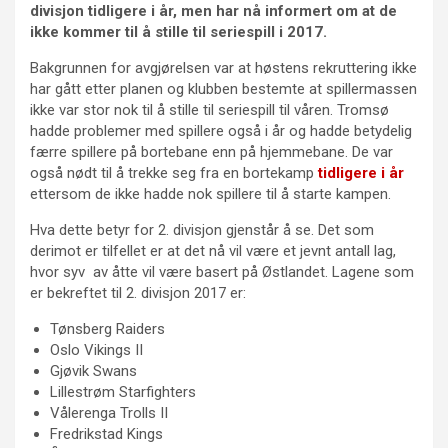
divisjon tidligere i år, men har nå informert om at de
ikke kommer til å stille til seriespill i 2017.
Bakgrunnen for avgjørelsen var at høstens rekruttering ikke
har gått etter planen og klubben bestemte at spillermassen
ikke var stor nok til å stille til seriespill til våren. Tromsø
hadde problemer med spillere også i år og hadde betydelig
færre spillere på bortebane enn på hjemmebane. De var
også nødt til å trekke seg fra en bortekamp
tidligere i år
ettersom de ikke hadde nok spillere til å starte kampen.
Hva dette betyr for 2. divisjon gjenstår å se. Det som
derimot er tilfellet er at det nå vil være et jevnt antall lag,
hvor syv av åtte vil være basert på Østlandet. Lagene som
er bekreftet til 2. divisjon 2017 er:
Tønsberg Raiders
Oslo Vikings II
Gjøvik Swans
Lillestrøm Starfighters
Vålerenga Trolls II
Fredrikstad Kings