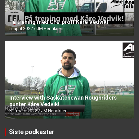
På trening med CFL-proff Kåre Vedvik!
5. april 2022
JM Henriksen
Interview with Saskatchewan Roughriders
punter Kåre Vedvik!
31. mars 2022
JM Henriksen
Siste podkaster