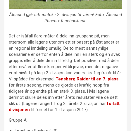
Ålesund gjør sitt inntok i 2. divisjon til våren! Foto: Ålesund
Phoenix facebookside
Det er isåfall flere måter å dele inn gruppene på, men
ettersom alle lagene utenom ett er basert på Østlandet er
en regional inndeling umulig. De to mest sannsynlige
scenariene er derfor enten å dele inn i en sterk og en svak
gruppe, eller å dele de inn tilfeldig. Det positive med å dele
etter nivå er at flere kamper vil bli jevne, men det negative
er at nivået på lag i 2. divisjon kan variere kraftig fra år til år.
Vi spådde for eksempel
Tønsberg Raider til en 7. plass
før årets sesong, mens de gjorde et kraftig hopp fra
tidligere år og endte på en sterk 3. plass. Hvis lagene
derimot skulle deles inn etter årets resultater ville de sett
slik ut: (Lagene rangert 1 og 2 i årets 2. divisjon har
forlatt
divisjonen
til fordel for 1. divisjon i 2017)
Gruppe A:
Tønsberg Raiders (#3)