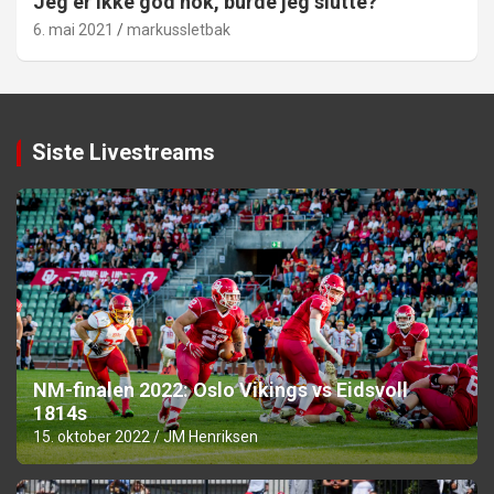
Jeg er ikke god nok, burde jeg slutte?
6. mai 2021
markussletbak
Siste Livestreams
NM-finalen 2022: Oslo Vikings vs Eidsvoll
1814s
15. oktober 2022
JM Henriksen