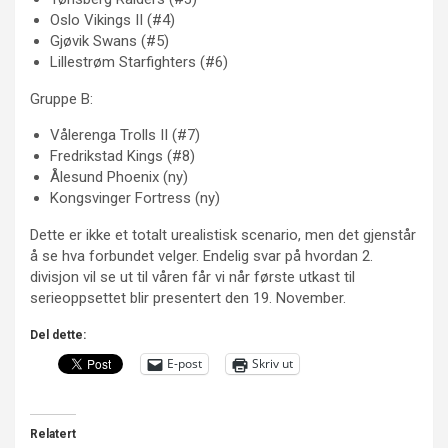
Oslo Vikings II (#4)
Gjøvik Swans (#5)
Lillestrøm Starfighters (#6)
Gruppe B:
Vålerenga Trolls II (#7)
Fredrikstad Kings (#8)
Ålesund Phoenix (ny)
Kongsvinger Fortress (ny)
Dette er ikke et totalt urealistisk scenario, men det gjenstår
å se hva forbundet velger. Endelig svar på hvordan 2.
divisjon vil se ut til våren får vi når første utkast til
serieoppsettet blir presentert den 19. November.
Del dette:
E-post
Skriv ut
Relatert