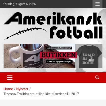
Skip
torsdag, august 6, 2026
to
content
Alt om amerikansk fotball!
Amerikansk Fotball
Home
Nyheter
Tromsø Trailblazers stiller ikke til seriespill i 2017