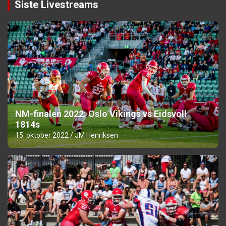
Siste Livestreams
NM-finalen 2022: Oslo Vikings vs Eidsvoll
1814s
15. oktober 2022
JM Henriksen