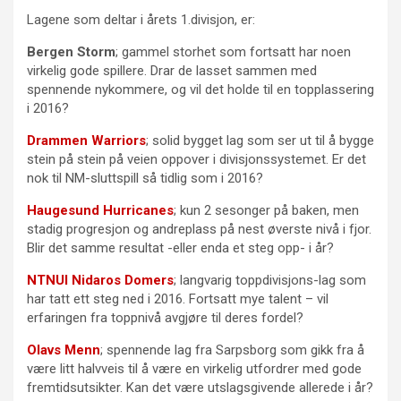
Lagene som deltar i årets 1.divisjon, er:
Bergen Storm
; gammel storhet som fortsatt har noen
virkelig gode spillere. Drar de lasset sammen med
spennende nykommere, og vil det holde til en topplassering
i 2016?
Drammen Warriors
; solid bygget lag som ser ut til å bygge
stein på stein på veien oppover i divisjonssystemet. Er det
nok til NM-sluttspill så tidlig som i 2016?
Haugesund Hurricanes
; kun 2 sesonger på baken, men
stadig progresjon og andreplass på nest øverste nivå i fjor.
Blir det samme resultat -eller enda et steg opp- i år?
NTNUI Nidaros Domers
; langvarig toppdivisjons-lag som
har tatt ett steg ned i 2016. Fortsatt mye talent – vil
erfaringen fra toppnivå avgjøre til deres fordel?
Olavs Menn
; spennende lag fra Sarpsborg som gikk fra å
være litt halvveis til å være en virkelig utfordrer med gode
fremtidsutsikter. Kan det være utslagsgivende allerede i år?