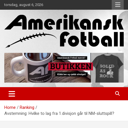
Skip
torsdag, august 6, 2026
to
content
Alt om amerikansk fotball!
Amerikansk Fotball
Home
Ranking
Avstemning: Hvilke to lag fra 1.divisjon går til NM-sluttspill?