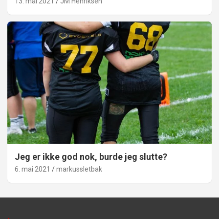
13. mai 2021
JM Henriksen
Jeg er ikke god nok, burde jeg slutte?
6. mai 2021
markussletbak