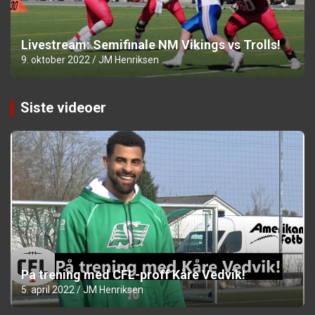
Livestream: Semifinale NM Vikings vs Trolls!
9. oktober 2022
JM Henriksen
Siste videoer
På trening med CFL-proff Kåre Vedvik!
5. april 2022
JM Henriksen