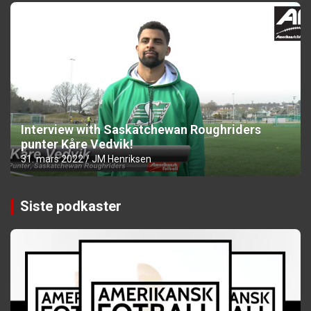
Interview with Saskatchewan Roughriders
punter Kåre Vedvik!
31. mars 2022
JM Henriksen
Siste podkaster