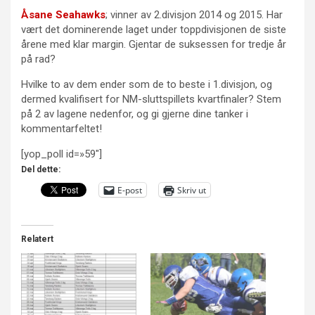
Åsane Seahawks
; vinner av 2.divisjon 2014 og 2015. Har
vært det dominerende laget under toppdivisjonen de siste
årene med klar margin. Gjentar de suksessen for tredje år
på rad?
Hvilke to av dem ender som de to beste i 1.divisjon, og
dermed kvalifisert for NM-sluttspillets kvartfinaler? Stem
på 2 av lagene nedenfor, og gi gjerne dine tanker i
kommentarfeltet!
[yop_poll id=»59″]
Del dette:
E-post
Skriv ut
Relatert