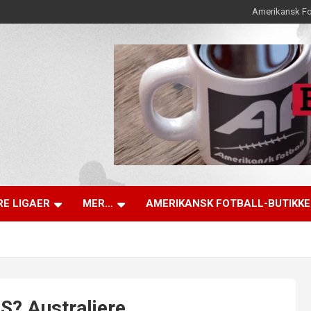
Amerikansk Fo
E LIGAER
MER…
AMERIKANSK FOTBALL-BUTIKK
S? Australiere