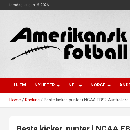
Skip
torsdag, august 6, 2026
to
content
Alt om amerikansk fotball!
Amerikansk Fotball
HJEM
NYHETER
NFL
NORGE
ANDR
Home
Ranking
Beste kicker, punter i NCAA FBS? Australiere
Beste kicker, punter i NCAA FB