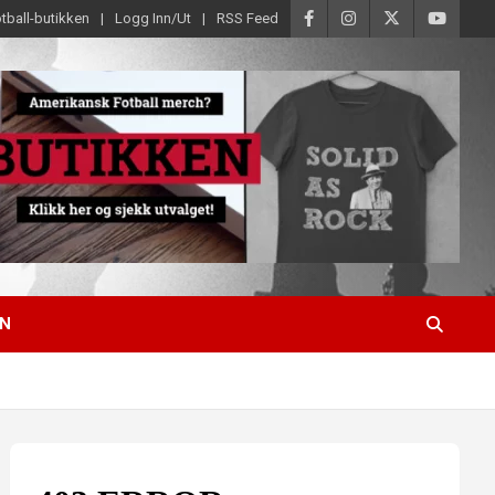
tball-butikken
Logg Inn/Ut
RSS Feed
EN