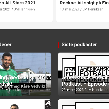
en All-Stars 2021
Rockne-bil solgt på Fin
er 2021
JM Henriksen
13. mai 2021
JM Henriksen
ideoer
Siste podkaster
ning med CFL-proff
Amerikansk Fotball
dvik!
Podkast – Episode
2
JM Henriksen
23. mars 2023
JM Henriksen