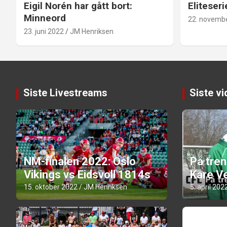
Eigil Norén har gått bort:
Eliteseri
Minneord
22. novemb
23. juni 2022
JM Henriksen
Siste Livestreams
Siste v
NM-finalen 2022: Oslo
På tre
Vikings vs Eidsvoll 1814s
Kåre Ve
15. oktober 2022
JM Henriksen
5. april 202