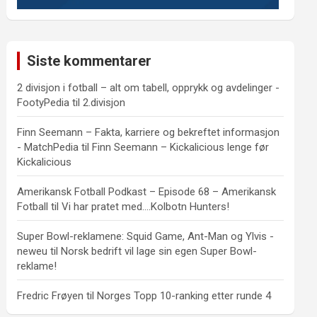
Siste kommentarer
2 divisjon i fotball – alt om tabell, opprykk og avdelinger -
FootyPedia
til
2.divisjon
Finn Seemann – Fakta, karriere og bekreftet informasjon
- MatchPedia
til
Finn Seemann – Kickalicious lenge før
Kickalicious
Amerikansk Fotball Podkast – Episode 68 – Amerikansk
Fotball
til
Vi har pratet med….Kolbotn Hunters!
Super Bowl-reklamene: Squid Game, Ant-Man og Ylvis -
neweu
til
Norsk bedrift vil lage sin egen Super Bowl-
reklame!
Fredric Frøyen
til
Norges Topp 10-ranking etter runde 4