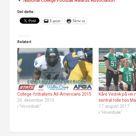
National College Football Awards Association
Del dette:
E-post
Skriv ut
Relatert
College-fotballens All-Americans 2015
Kåre Vedvik på vei
26. desember 2015
sentral rolle hos Ma
i "Hovedsak"
17. august 2017
i "Hovedsak"