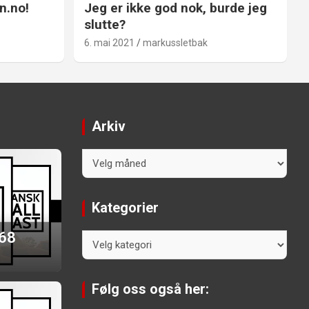
n.no!
Jeg er ikke god nok, burde jeg
slutte?
6. mai 2021
markussletbak
Arkiv
Arkiv
Kategorier
 68
Kategorier
Følg oss også her: