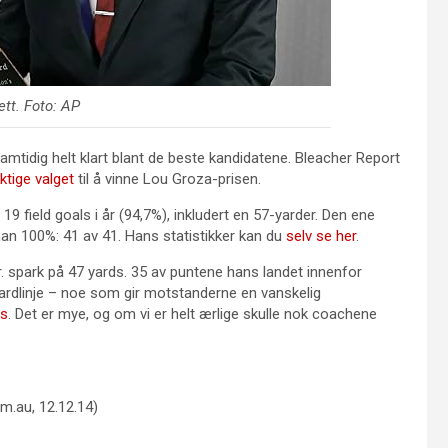
tt. Foto: AP
amtidig helt klart blant de beste kandidatene. Bleacher Report
ktige valget
til å vinne Lou Groza-prisen.
19 field goals i år (94,7%), inkludert en 57-yarder. Den ene
an 100%: 41 av 41. Hans statistikker kan du
selv se her
.
r. spark på 47 yards. 35 av puntene hans landet innenfor
ardlinje – noe som gir motstanderne en vanskelig
ds
. Det er mye, og om vi er helt ærlige skulle nok coachene
.au, 12.12.14)