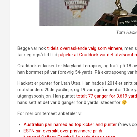
Tom Hacke
Begge var nok
tildels overraskende valg som vinnere
, men s
tar seg også tid til å
påpeke at Craddock var det utvilsomt ri
Craddock er kicker for Maryland Terrapins, og traff på 18 av 
han bommet på var forøvrig 54-yards. På ekstrapoeng var h
Hackett er punter for Utah Utes. Han hadde i 2014 et snitt p
motstanders 20de yardlinje, og 19 var også innenfor 10de y
utgangsposisjon. Han puntet
totalt 77 ganger for 3.619 yar
hans sett at det var 0 ganger for 0 yards istedenfor
For mer om temaet anbefaler vi:
Australian pair named as top kicker and punter
(News.com
ESPN sin oversikt over prisvinnere pr. år