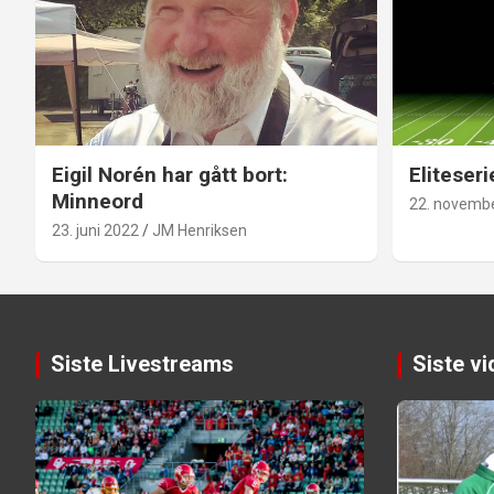
Eigil Norén har gått bort:
Eliteseri
Minneord
22. novemb
23. juni 2022
JM Henriksen
Siste Livestreams
Siste v