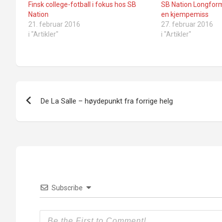
Finsk college-fotball i fokus hos SB
SB Nation Longform
Nation
en kjempemiss
21. februar 2016
27. februar 2016
i "Artikler"
i "Artikler"
Innleggsnavigasjon
De La Salle – høydepunkt fra forrige helg
Subscribe