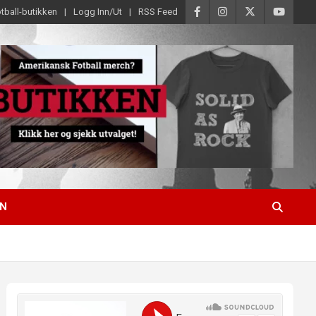
tball-butikken
Logg Inn/Ut
RSS Feed
EN