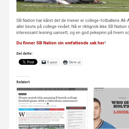
SB Nation har kåret det de mener er college-fotballens All-
aller beste på college-nivået. Nå er riktignok ikke SB Nation
interessant lesning uansett, og en god pekepinn på hvem so
Du finner SB Nation sin omfattende sak her
!
Del dette:
E-post
Skriv ut
Relatert