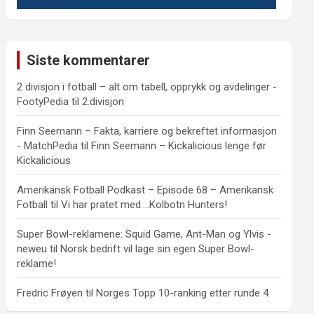
Siste kommentarer
2 divisjon i fotball – alt om tabell, opprykk og avdelinger -
FootyPedia
til
2.divisjon
Finn Seemann – Fakta, karriere og bekreftet informasjon
- MatchPedia
til
Finn Seemann – Kickalicious lenge før
Kickalicious
Amerikansk Fotball Podkast – Episode 68 – Amerikansk
Fotball
til
Vi har pratet med….Kolbotn Hunters!
Super Bowl-reklamene: Squid Game, Ant-Man og Ylvis -
neweu
til
Norsk bedrift vil lage sin egen Super Bowl-
reklame!
Fredric Frøyen
til
Norges Topp 10-ranking etter runde 4