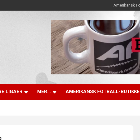
Amerikansk Fo
E LIGAER
MER…
AMERIKANSK FOTBALL-BUTIKK
s