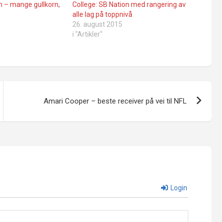
 – mange gullkorn,
College: SB Nation med rangering av
alle lag på toppnivå
26. august 2015
i "Artikler"
Amari Cooper – beste receiver på vei til NFL
Login