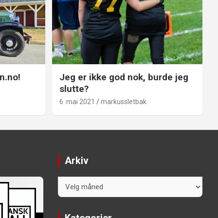
n.no!
Jeg er ikke god nok, burde jeg
slutte?
6. mai 2021
markussletbak
Arkiv
Arkiv
Kategorier