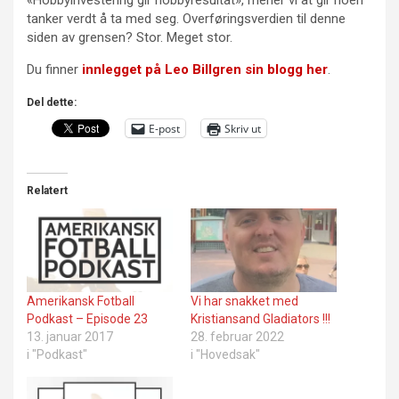
«Hobbyinvestering gir hobbyresultat», mener vi at gir noen
tanker verdt å ta med seg. Overføringsverdien til denne
siden av grensen? Stor. Meget stor.
Du finner
innlegget på Leo Billgren sin blogg her
.
Del dette:
E-post
Skriv ut
Relatert
Amerikansk Fotball
Vi har snakket med
Podkast – Episode 23
Kristiansand Gladiators !!!
13. januar 2017
28. februar 2022
i "Podkast"
i "Hovedsak"