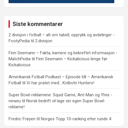
Siste kommentarer
2 divisjon i fotball – alt om tabell, opprykk og avdelinger -
FootyPedia
til
2.divisjon
Finn Seemann – Fakta, karriere og bekreftet informasjon -
MatchPedia
til
Finn Seemann – Kickalicious lenge før
Kickalicious
Amerikansk Fotball Podkast – Episode 68 – Amerikansk
Fotball
til
Vi har pratet med….Kolbotn Hunters!
Super Bowl-reklamene: Squid Game, Ant-Man og Ylvis -
neweu
til
Norsk bedrift vil lage sin egen Super Bowl-
reklame!
Fredric Frøyen
til
Norges Topp 10-ranking etter runde 4