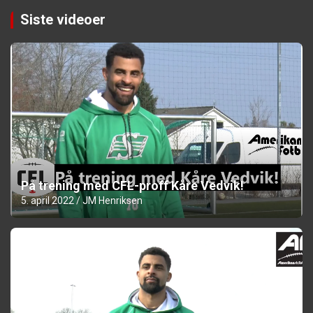
Siste videoer
På trening med CFL-proff Kåre Vedvik!
5. april 2022
JM Henriksen