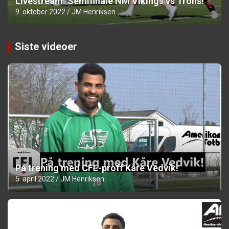
Livestream: Semifinale NM Vikings vs Trolls!
9. oktober 2022
JM Henriksen
Siste videoer
På trening med CFL-proff Kåre Vedvik!
5. april 2022
JM Henriksen