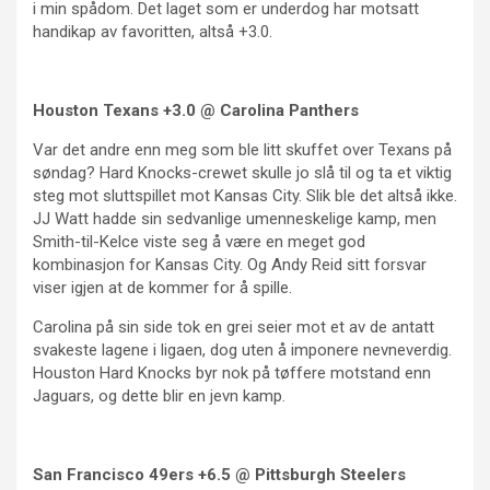
i min spådom. Det laget som er underdog har motsatt
handikap av favoritten, altså +3.0.
Houston Texans +3.0 @ Carolina Panthers
Var det andre enn meg som ble litt skuffet over Texans på
søndag? Hard Knocks-crewet skulle jo slå til og ta et viktig
steg mot sluttspillet mot Kansas City. Slik ble det altså ikke.
JJ Watt hadde sin sedvanlige umenneskelige kamp, men
Smith-til-Kelce viste seg å være en meget god
kombinasjon for Kansas City. Og Andy Reid sitt forsvar
viser igjen at de kommer for å spille.
Carolina på sin side tok en grei seier mot et av de antatt
svakeste lagene i ligaen, dog uten å imponere nevneverdig.
Houston Hard Knocks byr nok på tøffere motstand enn
Jaguars, og dette blir en jevn kamp.
San Francisco 49ers +6.5 @ Pittsburgh Steelers