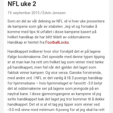
NFL uke 2
19. september 2015
Edvin Jenssen
Som en del av vår dekning av NFL vil vi hver uke presentere
de kampene som går av stabelen. Jeg vil og forsøke å
komme med tips til utfallet i disse kampene basert på
hvilket handikap de har blitt tildelt av oddsmakerne.
Handikap er hentet fra
FootballLocks
.
Handikappet indikerer hvor stor forskjell det er på lagene
ifølge bookmakerne. Det spesielle med denne typen tipping
er at man kan ha rett om hvilket lag som vinner med tanke
på handikappet, men feil når det gjelder det laget som
faktisk vinner kampen. Og vice versa. Ganske forvirrende,
med andre ord. I NFL er det vanlig å få 3 poengs handikap
for hjemmebane – hvis hjemmelaget er favoritt -3.0 betyr
det at oddsmakerne ser på lagene som jevngode på en
nøytral bane. I disse gjennomgangene av kampene vil jeg
sette handikappet bak det laget jeg tror kommer til å dekke
handikappet. Det vil si at et lag jeg tipper som vinner ved
-3.0 må vinne med minimum 4 poeng for at jeg skal ha rett