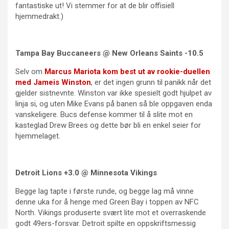
fantastiske ut! Vi stemmer for at de blir offisiell
hjemmedrakt.)
Tampa Bay Buccaneers @ New Orleans Saints -10.5
Selv om
Marcus Mariota kom best ut av rookie-duellen
med Jameis Winston
, er det ingen grunn til panikk når det
gjelder sistnevnte. Winston var ikke spesielt godt hjulpet av
linja si, og uten Mike Evans på banen så ble oppgaven enda
vanskeligere. Bucs defense kommer til å slite mot en
kasteglad Drew Brees og dette bør bli en enkel seier for
hjemmelaget.
Detroit Lions +3.0 @ Minnesota Vikings
Begge lag tapte i første runde, og begge lag må vinne
denne uka for å henge med Green Bay i toppen av NFC
North. Vikings produserte svært lite mot et overraskende
godt 49ers-forsvar. Detroit spilte en oppskriftsmessig