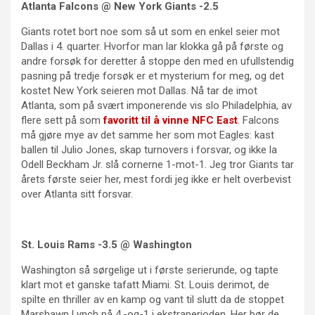
Atlanta Falcons @ New York Giants -2.5
Giants rotet bort noe som så ut som en enkel seier mot
Dallas i 4. quarter. Hvorfor man lar klokka gå på første og
andre forsøk for deretter å stoppe den med en ufullstendig
pasning på tredje forsøk er et mysterium for meg, og det
kostet New York seieren mot Dallas. Nå tar de imot
Atlanta, som på svært imponerende vis slo Philadelphia, av
flere sett på som
favoritt til å vinne NFC East
. Falcons
må gjøre mye av det samme her som mot Eagles: kast
ballen til Julio Jones, skap turnovers i forsvar, og ikke la
Odell Beckham Jr. slå cornerne 1-mot-1. Jeg tror Giants tar
årets første seier her, mest fordi jeg ikke er helt overbevist
over Atlanta sitt forsvar.
St. Louis Rams -3.5 @ Washington
Washington så sørgelige ut i første serierunde, og tapte
klart mot et ganske tafatt Miami. St. Louis derimot, de
spilte en thriller av en kamp og vant til slutt da de stoppet
Marshawn Lynch på 4.-og-1 i ekstraperioden. Her bør de