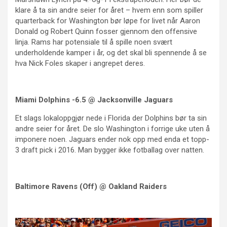
klare å ta sin andre seier for året – hvem enn som spiller
quarterback for Washington bør løpe for livet når Aaron
Donald og Robert Quinn fosser gjennom den offensive
linja. Rams har potensiale til å spille noen svært
underholdende kamper i år, og det skal bli spennende å se
hva Nick Foles skaper i angrepet deres.
Miami Dolphins -6.5 @ Jacksonville Jaguars
Et slags lokaloppgjør nede i Florida der Dolphins bør ta sin
andre seier for året. De slo Washington i forrige uke uten å
imponere noen. Jaguars ender nok opp med enda et topp-
3 draft pick i 2016. Man bygger ikke fotballag over natten.
Baltimore Ravens (Off) @ Oakland Raiders