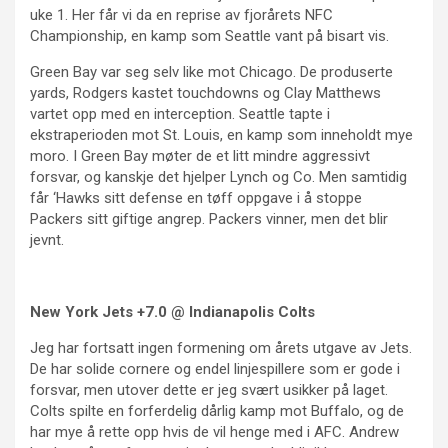
uke 1. Her får vi da en reprise av fjorårets NFC
Championship, en kamp som Seattle vant på bisart vis.
Green Bay var seg selv like mot Chicago. De produserte
yards, Rodgers kastet touchdowns og Clay Matthews
vartet opp med en interception. Seattle tapte i
ekstraperioden mot St. Louis, en kamp som inneholdt mye
moro. I Green Bay møter de et litt mindre aggressivt
forsvar, og kanskje det hjelper Lynch og Co. Men samtidig
får ‘Hawks sitt defense en tøff oppgave i å stoppe
Packers sitt giftige angrep. Packers vinner, men det blir
jevnt.
New York Jets +7.0 @ Indianapolis Colts
Jeg har fortsatt ingen formening om årets utgave av Jets.
De har solide cornere og endel linjespillere som er gode i
forsvar, men utover dette er jeg svært usikker på laget.
Colts spilte en forferdelig dårlig kamp mot Buffalo, og de
har mye å rette opp hvis de vil henge med i AFC. Andrew