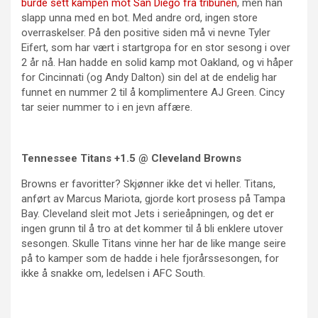
burde sett kampen mot San Diego fra tribunen
, men han
slapp unna med en bot. Med andre ord, ingen store
overraskelser. På den positive siden må vi nevne Tyler
Eifert, som har vært i startgropa for en stor sesong i over
2 år nå. Han hadde en solid kamp mot Oakland, og vi håper
for Cincinnati (og Andy Dalton) sin del at de endelig har
funnet en nummer 2 til å komplimentere AJ Green. Cincy
tar seier nummer to i en jevn affære.
Tennessee Titans +1.5 @ Cleveland Browns
Browns er favoritter? Skjønner ikke det vi heller. Titans,
anført av Marcus Mariota, gjorde kort prosess på Tampa
Bay. Cleveland sleit mot Jets i serieåpningen, og det er
ingen grunn til å tro at det kommer til å bli enklere utover
sesongen. Skulle Titans vinne her har de like mange seire
på to kamper som de hadde i hele fjorårssesongen, for
ikke å snakke om, ledelsen i AFC South.