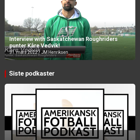
Interview with Saskatchewan Roughriders
punter Kåre Vedvik!
31. mars 2022
JM Henriksen
Siste podkaster