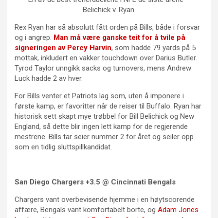
Belichick v. Ryan.
Rex Ryan har så absolutt fått orden på Bills, både i forsvar
og i angrep.
Man må være ganske teit for å tvile på
signeringen av Percy Harvin
, som hadde 79 yards på 5
mottak, inkludert en vakker touchdown over Darius Butler.
Tyrod Taylor unngikk sacks og turnovers, mens Andrew
Luck hadde 2 av hver.
For Bills venter et Patriots lag som, uten å imponere i
første kamp, er favoritter når de reiser til Buffalo. Ryan har
historisk sett skapt mye trøbbel for Bill Belichick og New
England, så dette blir ingen lett kamp for de regjerende
mestrene. Bills tar seier nummer 2 for året og seiler opp
som en tidlig sluttspillkandidat.
San Diego Chargers +3.5 @ Cincinnati Bengals
Chargers vant overbevisende hjemme i en høytscorende
affære, Bengals vant komfortabelt borte, og
Adam Jones