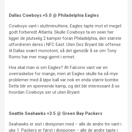
Dallas Cowboys +5.0 @ Philadelphia Eagles
Cowboys vant i sluttminuttene, Eagles tapte mot et meget
godt forberedt Atlanta. Skulle Cowboys ta en seier her
ligger de plutselig 2 kamper foran Philadelphia, den største
utfordreren deres i NFC East. Uten Dez Bryant blir offense
til Dallas svært monotont, så det gjenstår å se om Tony
Romo har mer magi gjemt i ermet.
Hva skal man si om Eagles? At Falcons vant var en
overraskelse for mange, men at Eagles skulle ha så mye
problemer med å løpe ball var nok en enda større bombe.
Dette blir en spennende kamp, og det blir interessant å se
hvordan Cowboys ser ut uten Bryant.
Seattle Seahawks +3.5 @ Green Bay Packers
Seahawks er sist i divisjonen med – alle de andre tre vant i
uke 1. Packers er først i divisjonen – alle de andre tapte i