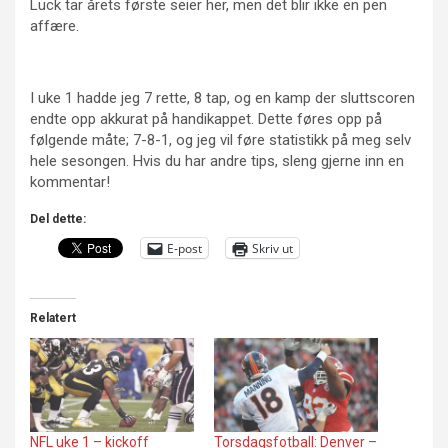
Luck tar årets første seier her, men det blir ikke en pen
affære.
I uke 1 hadde jeg 7 rette, 8 tap, og en kamp der sluttscoren
endte opp akkurat på handikappet. Dette føres opp på
følgende måte; 7-8-1, og jeg vil føre statistikk på meg selv
hele sesongen. Hvis du har andre tips, sleng gjerne inn en
kommentar!
Del dette:
E-post
Skriv ut
Relatert
NFL uke 1 – kickoff
Torsdagsfotball: Denver –