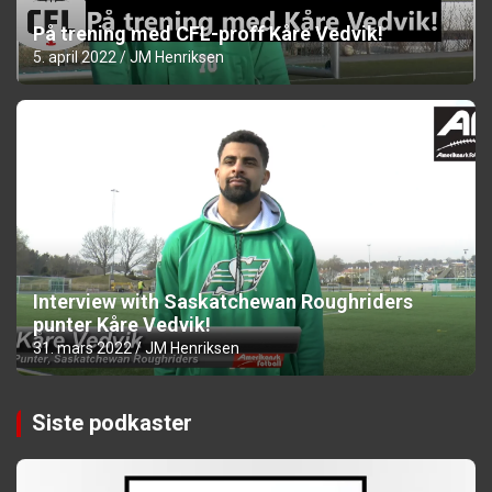
På trening med CFL-proff Kåre Vedvik!
5. april 2022
JM Henriksen
Interview with Saskatchewan Roughriders
punter Kåre Vedvik!
31. mars 2022
JM Henriksen
Siste podkaster