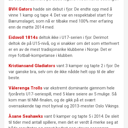
BVH Gators
hadde sin debut i fjor. De endte opp med å
vinne 1 kamp og tape 4. Det var en respektabel start for
Bærumslaget, som nå er tilbake med 100% mer erfaring
enn de møtte 2014 med.
Eidsvoll 1814s
deltok ikke i U17-serien i fjor. Derimot
deltok de på U15-nivå, og vi snakker om det som etterhvert
er en av de mest tradisjonsrike klubbene i Norge. Det er
mye fotball-kompetanse i klubben.
Kristiansand Gladiators
vant 3 kamper og tapte 2 i fjor. De
var ganske bra, selv om de ikke nådde helt opp til de aller
beste.
Vålerenga Trolls
var ekstremt dominante gjennom hele
fjorårets U17-seriespill, med 5 klare seiere av 5 mulige. Så
kom man til NM-finalen, og de gikk på et svært
overraskende tap mot byrival og 2013-mester Oslo Vikings.
Åsane Seahawks
vant 0 kamper og tapte 5 i 2014. De sleit
til tider med antall spillere, men det er verdt å merke seg at