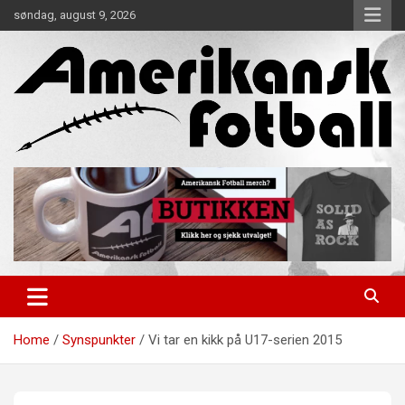
Skip
søndag, august 9, 2026
to
content
Alt om amerikansk fotball!
Amerikansk Fotball
Home
Synspunkter
Vi tar en kikk på U17-serien 2015