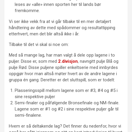
leses av «alle» innen sporten her til lands bør
fremkomme.
Vi ser ikke vekk fra at vi går tilbake til en mer detaljert
håndtering av dette med spådommer og resultattipping
etterhvert, men det blir altså ikke i år.
Tilbake til det vi skal si noe om:
Med så mange lag, har man valgt å dele opp lagene i to
puljer. Disse er, som med
2.divisjon
, navngitt pulje Blå og
pulje Rød. Disse puljene spiller enkeltserie med innbyrdes
oppgjør hvor man altså møter hvert av de andre lagene i
gruppa én gang. Deretter er det sluttspill, som er todelt:
Plasseringsspill mellom lagene som er #3, #4 og #5 i
sine respektive puljer
Semi-finaler og påfølgende Bronsefinale og NM-finale.
Lagene som er #1 og #2 i sine respektive puljer går til
semi-finalene.
Hvem er så deltakende lag? Det finner du nedenfor, hvor vi