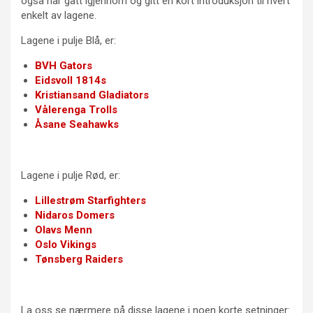
også har gått igjennom og gitt en kort introduksjon til hvert
enkelt av lagene.
Lagene i pulje Blå, er:
BVH Gators
Eidsvoll 1814s
Kristiansand Gladiators
Vålerenga Trolls
Åsane Seahawks
Lagene i pulje Rød, er:
Lillestrøm Starfighters
Nidaros Domers
Olavs Menn
Oslo Vikings
Tønsberg Raiders
La oss se nærmere på disse lagene i noen korte setninger: