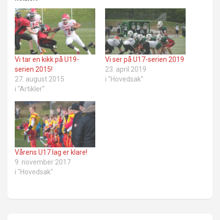
Vi tar en kikk på U19-
Vi ser på U17-serien 2019
serien 2015!
23. april 2019
27. august 2015
i "Hovedsak"
i "Artikler"
Vårens U17 lag er klare!
9. november 2017
i "Hovedsak"