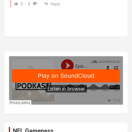
0
0
Reply
NFL Gamepass