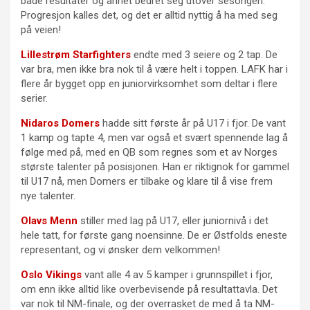
både resultater og annet bedret seg utover sesongen.
Progresjon kalles det, og det er alltid nyttig å ha med seg
på veien!
Lillestrøm Starfighters
endte med 3 seiere og 2 tap. De
var bra, men ikke bra nok til å være helt i toppen. LAFK har i
flere år bygget opp en juniorvirksomhet som deltar i flere
serier.
Nidaros Domers
hadde sitt første år på U17 i fjor. De vant
1 kamp og tapte 4, men var også et svært spennende lag å
følge med på, med en QB som regnes som et av Norges
største talenter på posisjonen. Han er riktignok for gammel
til U17 nå, men Domers er tilbake og klare til å vise frem
nye talenter.
Olavs Menn
stiller med lag på U17, eller juniornivå i det
hele tatt, for første gang noensinne. De er Østfolds eneste
representant, og vi ønsker dem velkommen!
Oslo Vikings
vant alle 4 av 5 kamper i grunnspillet i fjor,
om enn ikke alltid like overbevisende på resultattavla. Det
var nok til NM-finale, og der overrasket de med å ta NM-