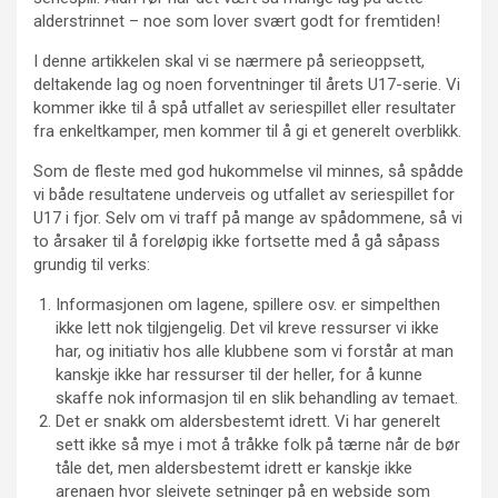
alderstrinnet – noe som lover svært godt for fremtiden!
I denne artikkelen skal vi se nærmere på serieoppsett,
deltakende lag og noen forventninger til årets U17-serie. Vi
kommer ikke til å spå utfallet av seriespillet eller resultater
fra enkeltkamper, men kommer til å gi et generelt overblikk.
Som de fleste med god hukommelse vil minnes, så spådde
vi både resultatene underveis og utfallet av seriespillet for
U17 i fjor. Selv om vi traff på mange av spådommene, så vi
to årsaker til å foreløpig ikke fortsette med å gå såpass
grundig til verks:
Informasjonen om lagene, spillere osv. er simpelthen
ikke lett nok tilgjengelig. Det vil kreve ressurser vi ikke
har, og initiativ hos alle klubbene som vi forstår at man
kanskje ikke har ressurser til der heller, for å kunne
skaffe nok informasjon til en slik behandling av temaet.
Det er snakk om aldersbestemt idrett. Vi har generelt
sett ikke så mye i mot å tråkke folk på tærne når de bør
tåle det, men aldersbestemt idrett er kanskje ikke
arenaen hvor sleivete setninger på en webside som