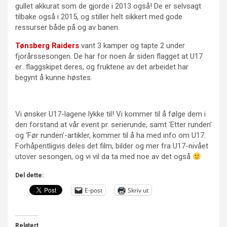
gullet akkurat som de gjorde i 2013 også! De er selvsagt
tilbake også i 2015, og stiller helt sikkert med gode
ressurser både på og av banen.
Tønsberg Raiders
vant 3 kamper og tapte 2 under
fjorårssesongen. De har for noen år siden flagget at U17
er…flaggskipet deres, og fruktene av det arbeidet har
begynt å kunne høstes.
Vi ønsker U17-lagene lykke til! Vi kommer til å følge dem i
den forstand at vår event pr. serierunde, samt ‘Etter runden’
og ‘Før runden’-artikler, kommer til å ha med info om U17.
Forhåpentligvis deles det film, bilder og mer fra U17-nivået
utover sesongen, og vi vil da ta med noe av det også
Del dette:
E-post
Skriv ut
Relatert