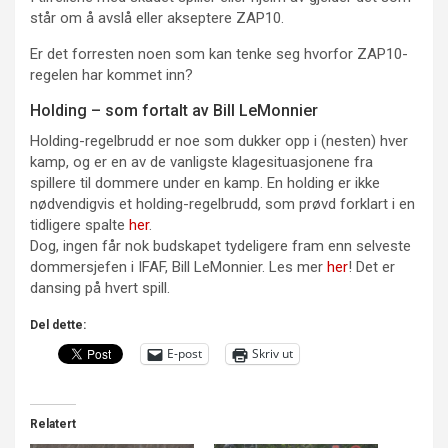
står om å avslå eller akseptere ZAP10.
Er det forresten noen som kan tenke seg hvorfor ZAP10-
regelen har kommet inn?
Holding – som fortalt av Bill LeMonnier
Holding-regelbrudd er noe som dukker opp i (nesten) hver
kamp, og er en av de vanligste klagesituasjonene fra
spillere til dommere under en kamp. En holding er ikke
nødvendigvis et holding-regelbrudd, som prøvd forklart i en
tidligere spalte
her
.
Dog, ingen får nok budskapet tydeligere fram enn selveste
dommersjefen i IFAF, Bill LeMonnier. Les mer
her
! Det er
dansing på hvert spill.
Del dette:
E-post
Skriv ut
Relatert