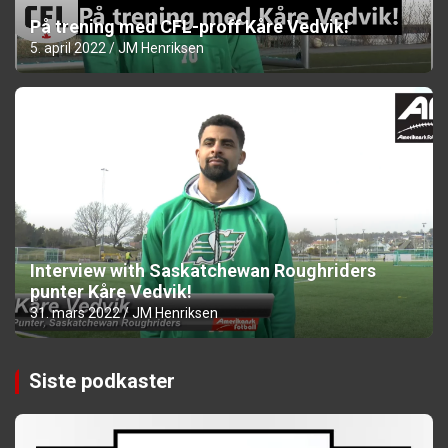
På trening med CFL-proff Kåre Vedvik!
5. april 2022
JM Henriksen
Interview with Saskatchewan Roughriders
punter Kåre Vedvik!
31. mars 2022
JM Henriksen
Siste podkaster