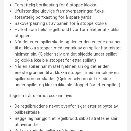
Forsettelig bortkasting for å stoppe klokka.
Ufullstendige ulovlige framoverpasninger, f.eks.
forsettelig bortkasting for å spare yards.
Bakoverpasning ut av banen for å stoppe klokka.
Hvilket som helst regelbrudd hvor formålet er at klokka
stopper.
Når det er en spillerskade og den er den eneste grunnen
til at klokka stopper, med unntak av en spiller har mistet
hjelmen sin. (Gjelder selv om det skjedde under spillet
og klokka ikke ble stoppet før etter spillet.)
Når en spiller har mistet hjelmen sin og det er den
eneste grunnen til at klokka stopper, med unntak av en
spiller som er skadet. (Gjelder selv om det skjedde
under spillet og klokka ikke ble stoppet før etter spillet.)
Regelen trår derimot
ikke
inn hvis:
De regelbruddene nevnt ovenfor skjer etter et bytte av
ballbesittelse.
Begge lag har gjort et regelbrudd, slik at straffene slår
ut hverandre.
Det er skadede spillere på begge lag.