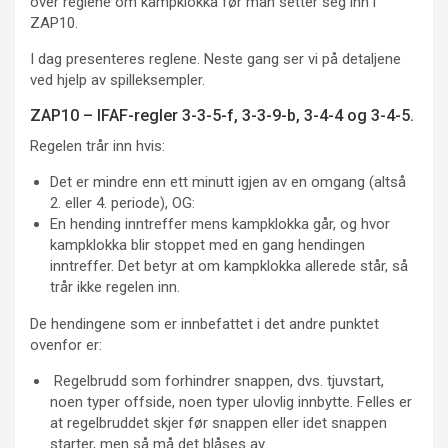
over reglene om kampklokka før man setter seg inn i
ZAP10.
I dag presenteres reglene. Neste gang ser vi på detaljene
ved hjelp av spilleksempler.
ZAP10 – IFAF-regler 3-3-5-f, 3-3-9-b, 3-4-4 og 3-4-5.
Regelen trår inn hvis:
Det er mindre enn ett minutt igjen av en omgang (altså
2. eller 4. periode), OG:
En hending inntreffer mens kampklokka går, og hvor
kampklokka blir stoppet med en gang hendingen
inntreffer. Det betyr at om kampklokka allerede står, så
trår ikke regelen inn.
De hendingene som er innbefattet i det andre punktet
ovenfor er:
Regelbrudd som forhindrer snappen, dvs. tjuvstart,
noen typer offside, noen typer ulovlig innbytte. Felles er
at regelbruddet skjer før snappen eller idet snappen
starter, men så må det blåses av.