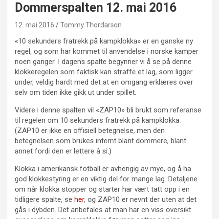
Dommerspalten 12. mai 2016
12. mai 2016
Tommy Thordarson
«10 sekunders fratrekk på kampklokka» er en ganske ny
regel, og som har kommet til anvendelse i norske kamper
noen ganger. I dagens spalte begynner vi å se på denne
klokkeregelen som faktisk kan straffe et lag, som ligger
under, veldig hardt med det at en omgang erklæres over
selv om tiden ikke gikk ut under spillet.
Videre i denne spalten vil «ZAP10» bli brukt som referanse
til regelen om 10 sekunders fratrekk på kampklokka.
(ZAP10 er ikke en offisiell betegnelse, men den
betegnelsen som brukes internt blant dommere, blant
annet fordi den er lettere å si.)
Klokka i amerikansk fotball er avhengig av mye, og å ha
god klokkestyring er en viktig del for mange lag. Detaljene
om når klokka stopper og starter har vært tatt opp i en
tidligere spalte, se
her
, og ZAP10 er nevnt der uten at det
gås i dybden. Det anbefales at man har en viss oversikt