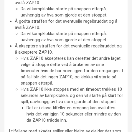
avslå ZAP10.
Da vil kampklokka starte på snappen etterpå,
uavhengig av hva som gjorde at den stoppet.
Å godta straffen for det eventuelle regelbruddet og å
avslå ZAP10.
Da vil kampklokka starte på snappen etterpå,
uavhengig av hva som gjorde at den stoppet.
Å akseptere straffen for det eventuelle regelbruddet og
å akseptere ZAP10.
Hvis ZAP10 aksepteres kan deretter det andre laget
velge å stoppe dette ved å bruke en av sine
timeouter hvis de har noen igjen for den omgangen. I
så fall blir det ingen ZAP10, og klokka vil starte på
snappen etterpå.
Hvis ZAP10 ikke stoppes med en timeout trekkes 10
sekunder av kampklokka, og den vil starte på klart for
spill, uavhengig av hva som gjorde at den stoppet.
Det er i disse tilfeller en omgang kan avsluttes
hvis det var igjen 10 sekunder eller mindre av den
da ZAP10 trådde inn.
I tilfellene med skadet spiller eller hjelm av gjelder det som