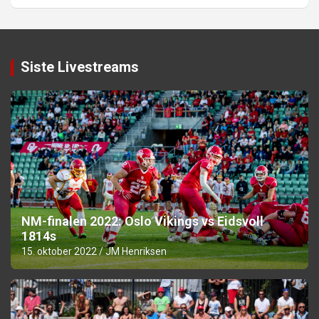
Siste Livestreams
NM-finalen 2022: Oslo Vikings vs Eidsvoll
1814s
15. oktober 2022
JM Henriksen