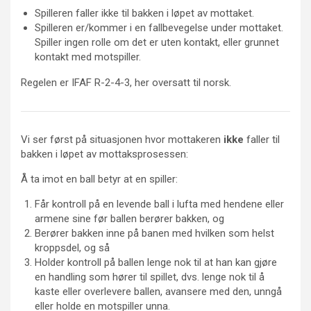
Spilleren faller ikke til bakken i løpet av mottaket.
Spilleren er/kommer i en fallbevegelse under mottaket.
Spiller ingen rolle om det er uten kontakt, eller grunnet
kontakt med motspiller.
Regelen er IFAF R-2-4-3, her oversatt til norsk.
Vi ser først på situasjonen hvor mottakeren
ikke
faller til
bakken i løpet av mottaksprosessen:
Å ta imot en ball betyr at en spiller:
Får kontroll på en levende ball i lufta med hendene eller
armene sine før ballen berører bakken, og
Berører bakken inne på banen med hvilken som helst
kroppsdel, og så
Holder kontroll på ballen lenge nok til at han kan gjøre
en handling som hører til spillet, dvs. lenge nok til å
kaste eller overlevere ballen, avansere med den, unngå
eller holde en motspiller unna.