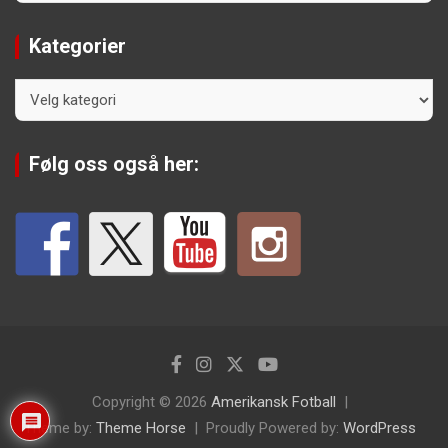
Kategorier
Kategorier
Følg oss også her:
Copyright © 2026
Amerikansk Fotball
Theme by:
Theme Horse
Proudly Powered by:
WordPress