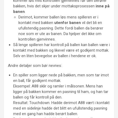
kommer løs hvis kontrollen gjenvinnes før den berører
bakken, hvis det skjer under mottaksprosessen
inne på
banen
.
Derimot, kommer ballen løs mens spilleren er i
kontakt med bakken
utenfor banen
vil det bli en
ufullstendig pasning. Dette fordi ballen da berører
noe som er ute av banen. Da hjelper det ikke om
kontrollen gjenvinnes.
Så lenge spilleren har kontroll på ballen kan ballen være i
kontakt med bakken og likevel være et godkjent mottak.
Selv en liten bevegelse av ballen i hendene er ok.
Andre detaljer som bør nevnes:
En spiller som ligger nede på bakken, men som tar imot
en ball, får godkjent mottak.
Eksempel: A88 sklir og ramler i målsonen. Mens han
ligger på bakken kommer en pasning til ham, og han tar
ballen og får kontroll på den.
Resultat: Touchdown. Hadde derimot A88 vært i kontakt
med en sidelinje hadde det blitt en ufullstendig pasning
med en gang han hadde berørt ballen.