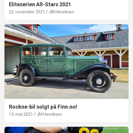
Eliteserien All-Stars 2021
22. november 2021
JM Henriksen
Rockne-bil solgt på Finn.no!
13. mai 2021
JM Henriksen