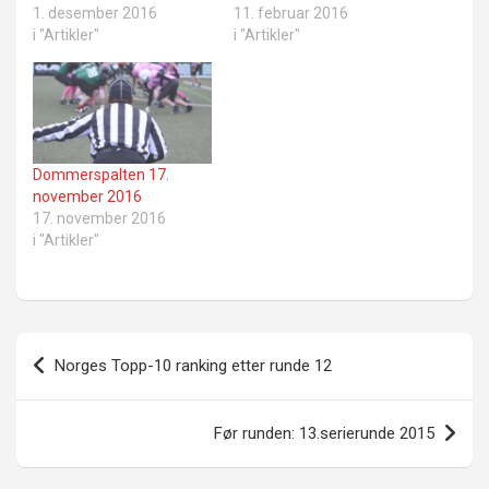
1. desember 2016
11. februar 2016
i "Artikler"
i "Artikler"
Dommerspalten 17.
november 2016
17. november 2016
i "Artikler"
Innleggsnavigasjon
Norges Topp-10 ranking etter runde 12
Før runden: 13.serierunde 2015