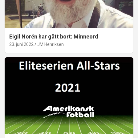
Eigil Norén har gått bort: Minneord
23. juni 2022
JM Henriksen