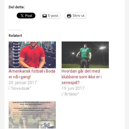
Del dette:
E-post
Skriv ut
Relatert
Amerikansk fotball i Bodø
Hvordan går det med
er nå i gang!
klubbene som ikke er i
20. januar 2017
seriespill?
i "Hovedsak"
19. juni 2017
i "Artikler"