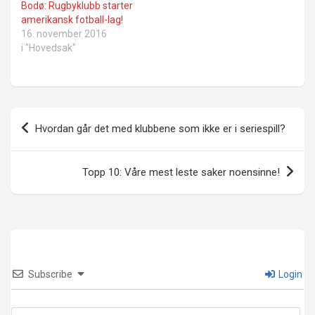
Bodø: Rugbyklubb starter
amerikansk fotball-lag!
16. november 2016
i "Hovedsak"
Innleggsnavigasjon
Hvordan går det med klubbene som ikke er i seriespill?
Topp 10: Våre mest leste saker noensinne!
Subscribe
Login