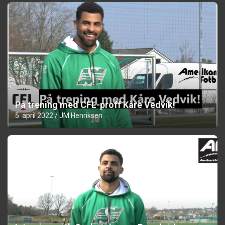
På trening med CFL-proff Kåre Vedvik!
5. april 2022
JM Henriksen