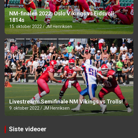
NM-finalen 2022: Oslo Vikings vs Eidsvoll
1814s
15. oktober 2022
JM Henriksen
Livestream: Semifinale NM Vikings vs Trolls!
9. oktober 2022
JM Henriksen
Siste videoer