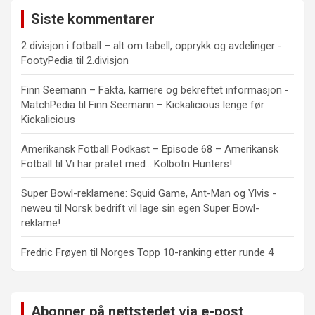
Siste kommentarer
2 divisjon i fotball – alt om tabell, opprykk og avdelinger -
FootyPedia
til
2.divisjon
Finn Seemann – Fakta, karriere og bekreftet informasjon -
MatchPedia
til
Finn Seemann – Kickalicious lenge før
Kickalicious
Amerikansk Fotball Podkast – Episode 68 – Amerikansk
Fotball
til
Vi har pratet med….Kolbotn Hunters!
Super Bowl-reklamene: Squid Game, Ant-Man og Ylvis -
neweu
til
Norsk bedrift vil lage sin egen Super Bowl-
reklame!
Fredric Frøyen
til
Norges Topp 10-ranking etter runde 4
Abonner på nettstedet via e-post