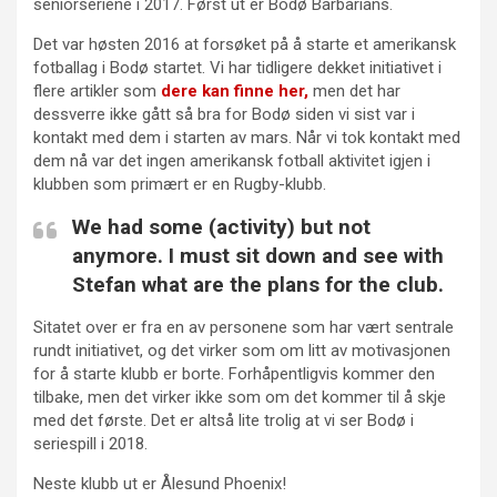
seniorseriene i 2017. Først ut er Bodø Barbarians.
Det var høsten 2016 at forsøket på å starte et amerikansk
fotballag i Bodø startet. Vi har tidligere dekket initiativet i
flere artikler som
dere kan finne her,
men det har
dessverre ikke gått så bra for Bodø siden vi sist var i
kontakt med dem i starten av mars. Når vi tok kontakt med
dem nå var det ingen amerikansk fotball aktivitet igjen i
klubben som primært er en Rugby-klubb.
We had some (activity) but not
anymore. I must sit down and see with
Stefan what are the plans for the club.
Sitatet over er fra en av personene som har vært sentrale
rundt initiativet, og det virker som om litt av motivasjonen
for å starte klubb er borte. Forhåpentligvis kommer den
tilbake, men det virker ikke som om det kommer til å skje
med det første. Det er altså lite trolig at vi ser Bodø i
seriespill i 2018.
Neste klubb ut er Ålesund Phoenix!