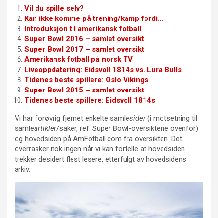
Vil du spille selv?
Kan ikke komme på trening/kamp fordi…
Introduksjon til amerikansk fotball
Super Bowl 2016 – samlet oversikt
Super Bowl 2017 – samlet oversikt
Amerikansk fotball på norsk TV
Liveoppdatering: Eidsvoll 1814s vs. Lura Bulls
Tidenes beste spillere: Oslo Vikings
Super Bowl 2015 – samlet oversikt
Tidenes beste spillere: Eidsvoll 1814s
Vi har forøvrig fjernet enkelte samle
sider
(i motsetning til
samle
artikler
/saker, ref. Super Bowl-oversiktene ovenfor)
og hovedsiden på AmFotball.com fra oversikten. Det
overrasker nok ingen når vi kan fortelle at hovedsiden
trekker desidert flest lesere, etterfulgt av hovedsidens
arkiv.