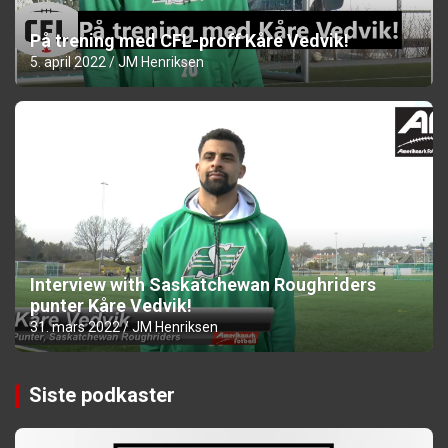
På trening med CFL-proff Kåre Vedvik!
5. april 2022
JM Henriksen
Interview with Saskatchewan Roughriders
punter Kåre Vedvik!
31. mars 2022
JM Henriksen
Siste podkaster