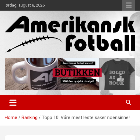
Skip
lørdag, august 8, 2026
to
content
Alt om amerikansk fotball!
Amerikansk Fotball
Home
Ranking
Topp 10: Våre mest leste saker noensinne!