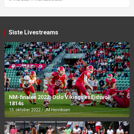
Siste Livestreams
NM-finalen 2022: Oslo Vikings vs Eidsvoll
1814s
15. oktober 2022
JM Henriksen