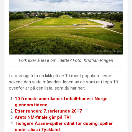
Folk liker å lese om…dette? Foto: Kristian Ringen
La oss også ta en kikk på de 10 mest
populære
leste
sakene den siste måneden. Ingen av de som er i topp 10
ovenfor er på den lista, som du har her:
10 fremste amerikansk fotball-baner i Norge
gjennom tidene
Etter runden: 7.serierunde 2017
Årets NM-finale går på TV!
Tidligere Åsane-spiller dømt for doping; spiller
under alias i Tyskland