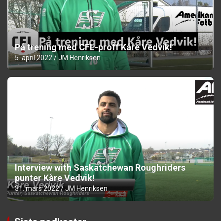
På trening med CFL-proff Kåre Vedvik!
5. april 2022
JM Henriksen
Interview with Saskatchewan Roughriders
punter Kåre Vedvik!
31. mars 2022
JM Henriksen