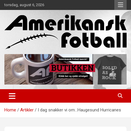
Skip
torsdag, august 6, 2026
to
content
Alt om amerikansk fotball!
Amerikansk Fotball
Home
Artikler
I dag snakker vi om…Haugesund Hurricanes