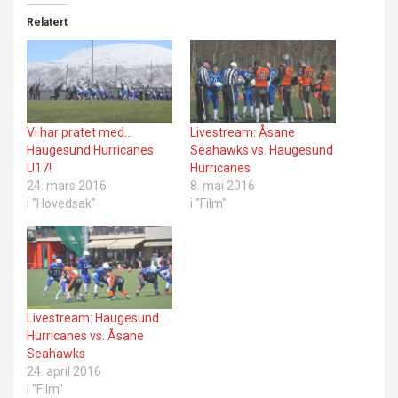
Relatert
Vi har pratet med…
Livestream: Åsane
Haugesund Hurricanes
Seahawks vs. Haugesund
U17!
Hurricanes
24. mars 2016
8. mai 2016
i "Hovedsak"
i "Film"
Livestream: Haugesund
Hurricanes vs. Åsane
Seahawks
24. april 2016
i "Film"