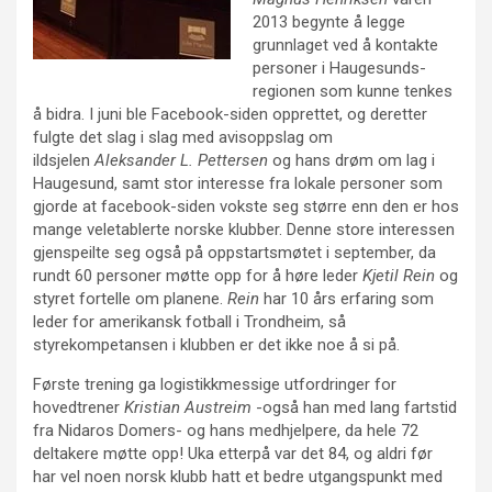
2013 begynte å legge
grunnlaget ved å kontakte
personer i Haugesunds-
regionen som kunne tenkes
å bidra. I juni ble Facebook-siden opprettet, og deretter
fulgte det slag i slag med avisoppslag om
ildsjelen
Aleksander L. Pettersen
og hans drøm om lag i
Haugesund, samt stor interesse fra lokale personer som
gjorde at facebook-siden vokste seg større enn den er hos
mange veletablerte norske klubber. Denne store interessen
gjenspeilte seg også på oppstartsmøtet i september, da
rundt 60 personer møtte opp for å høre leder
Kjetil Rein
og
styret fortelle om planene.
Rein
har 10 års erfaring som
leder for amerikansk fotball i Trondheim, så
styrekompetansen i klubben er det ikke noe å si på.
Første trening ga logistikkmessige utfordringer for
hovedtrener
Kristian Austreim
-også han med lang fartstid
fra Nidaros Domers- og hans medhjelpere, da hele 72
deltakere møtte opp! Uka etterpå var det 84, og aldri før
har vel noen norsk klubb hatt et bedre utgangspunkt med