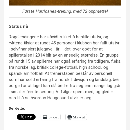
Første Hurricanes-trening, med 72 oppmøtte!
Status nå
Rogalendingene har såvidt rukket å bestille utstyr, og
ryktene tilsier at rundt 45 personer i klubben har fullt utstyr
i selvfinansiert julegave i år – det lover godt for at
spillerstallen i 2014 blir av en anseelig størrelse. En gruppe
på rundt 15 av spillerne har også erfaring fra tidligere, f.eks.
fra norske lag, britisk college-fotball, high school, og
spansk am.fotball. At trenerstaben består av personell
som har solid erfaring fra norsk 1.divisjon og landslag, bør
borge for at laget kan slå bedre fra seg enn mange lag gjør
i sin aller første sesong. Vi følger spent med, og gleder
oss til å se hvordan Haugesund utvikler seg!
Del dette:
E-post
Skriv ut