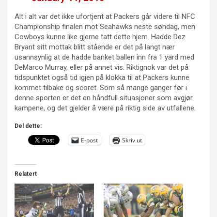
Alt i alt var det ikke ufortjent at Packers går videre til NFC
Championship finalen mot Seahawks neste søndag, men
Cowboys kunne like gjerne tatt dette hjem. Hadde Dez
Bryant sitt mottak blitt stående er det på langt nær
usannsynlig at de hadde banket ballen inn fra 1 yard med
DeMarco Murray, eller på annet vis. Riktignok var det på
tidspunktet også tid igjen på klokka til at Packers kunne
kommet tilbake og scoret. Som så mange ganger før i
denne sporten er det en håndfull situasjoner som avgjør
kampene, og det gjelder å være på riktig side av utfallene.
Del dette:
E-post
Skriv ut
Relatert