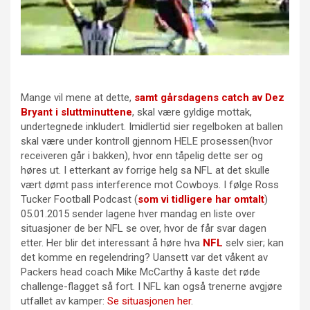
Mange vil mene at dette,
samt gårsdagens catch av Dez
Bryant i sluttminuttene
, skal være gyldige mottak,
undertegnede inkludert. Imidlertid sier regelboken at ballen
skal være under kontroll gjennom HELE prosessen(hvor
receiveren går i bakken), hvor enn tåpelig dette ser og
høres ut. I etterkant av forrige helg sa NFL at det skulle
vært dømt pass interference mot Cowboys. I følge Ross
Tucker Football Podcast (
som vi tidligere har omtalt
)
05.01.2015 sender lagene hver mandag en liste over
situasjoner de ber NFL se over, hvor de får svar dagen
etter. Her blir det interessant å høre hva
NFL
selv sier; kan
det komme en regelendring? Uansett var det våkent av
Packers head coach Mike McCarthy å kaste det røde
challenge-flagget så fort. I NFL kan også trenerne avgjøre
utfallet av kamper:
Se situasjonen her
.