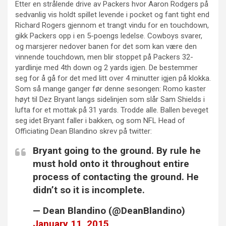
Etter en strålende drive av Packers hvor Aaron Rodgers på
sedvanlig vis holdt spillet levende i pocket og fant tight end
Richard Rogers gjennom et trangt vindu for en touchdown,
gikk Packers opp i en 5-poengs ledelse. Cowboys svarer,
og marsjerer nedover banen for det som kan være den
vinnende touchdown, men blir stoppet på Packers 32-
yardlinje med 4th down og 2 yards igjen. De bestemmer
seg for å gå for det med litt over 4 minutter igjen på klokka.
Som så mange ganger før denne sesongen: Romo kaster
høyt til Dez Bryant langs sidelinjen som slår Sam Shields i
lufta for et mottak på 31 yards. Trodde alle. Ballen beveget
seg idet Bryant faller i bakken, og som NFL Head of
Officiating Dean Blandino skrev på twitter:
Bryant going to the ground. By rule he
must hold onto it throughout entire
process of contacting the ground. He
didn’t so it is incomplete.
— Dean Blandino (@DeanBlandino)
January 11, 2015