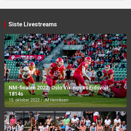
Siste Livestreams
NM-finalen 2022: Oslo Vikings vs Eidsvoll
1814s
15. oktober 2022
JM Henriksen