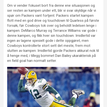
Om vi vender fokuset bort fra denne ene situasjonen og
ser resten av kampen under ett, blir vi svar skyldige når vi
spør om Packers vant fortjent. Packers startet kampen
flott med en god drive og touchdown til Quarless på første
forsøk, før Cowboys tok over og beholdt ledelsen lenge i
kampen. DeMarco Murray og Terrance Williams var gode i
denne kampen, og fikk hver sin touchdown. Imidlertid var
ingen av lagene spesielt gode i dette oppgjøret, men
Cowboys kontrollerte stort sett det meste, frem mot
slutten av kampen. Imidlertid gjorde Packers akkurat nok til
å henge med, i tillegg bommet Dan Bailey ukarakterisk på
en field goal han normalt setter.