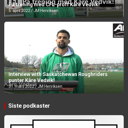
På trening med CFL-proff Kåre Vedvik!
5. april 2022
JM Henriksen
Interview with Saskatchewan Roughriders
punter Kåre Vedvik!
31. mars 2022
JM Henriksen
Siste podkaster