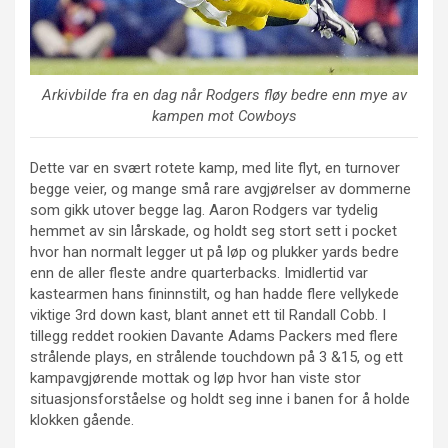
Arkivbilde fra en dag når Rodgers fløy bedre enn mye av
kampen mot Cowboys
Dette var en svært rotete kamp, med lite flyt, en turnover
begge veier, og mange små rare avgjørelser av dommerne
som gikk utover begge lag. Aaron Rodgers var tydelig
hemmet av sin lårskade, og holdt seg stort sett i pocket
hvor han normalt legger ut på løp og plukker yards bedre
enn de aller fleste andre quarterbacks. Imidlertid var
kastearmen hans fininnstilt, og han hadde flere vellykede
viktige 3rd down kast, blant annet ett til Randall Cobb. I
tillegg reddet rookien Davante Adams Packers med flere
strålende plays, en strålende touchdown på 3 &15, og ett
kampavgjørende mottak og løp hvor han viste stor
situasjonsforståelse og holdt seg inne i banen for å holde
klokken gående.