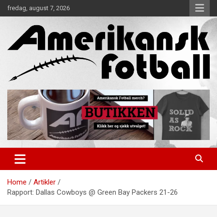
Skip
fredag, august 7, 2026
to
content
Alt om amerikansk fotball!
Amerikansk Fotball
Home
Artikler
Rapport: Dallas Cowboys @ Green Bay Packers 21-26