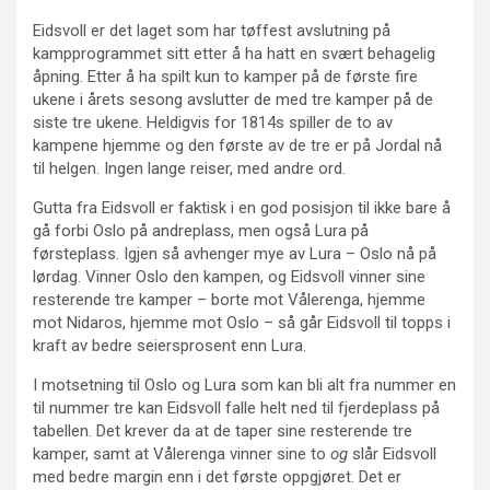
Eidsvoll er det laget som har tøffest avslutning på
kampprogrammet sitt etter å ha hatt en svært behagelig
åpning. Etter å ha spilt kun to kamper på de første fire
ukene i årets sesong avslutter de med tre kamper på de
siste tre ukene. Heldigvis for 1814s spiller de to av
kampene hjemme og den første av de tre er på Jordal nå
til helgen. Ingen lange reiser, med andre ord.
Gutta fra Eidsvoll er faktisk i en god posisjon til ikke bare å
gå forbi Oslo på andreplass, men også Lura på
førsteplass. Igjen så avhenger mye av Lura – Oslo nå på
lørdag. Vinner Oslo den kampen, og Eidsvoll vinner sine
resterende tre kamper – borte mot Vålerenga, hjemme
mot Nidaros, hjemme mot Oslo – så går Eidsvoll til topps i
kraft av bedre seiersprosent enn Lura.
I motsetning til Oslo og Lura som kan bli alt fra nummer en
til nummer tre kan Eidsvoll falle helt ned til fjerdeplass på
tabellen. Det krever da at de taper sine resterende tre
kamper, samt at Vålerenga vinner sine to
og
slår Eidsvoll
med bedre margin enn i det første oppgjøret. Det er