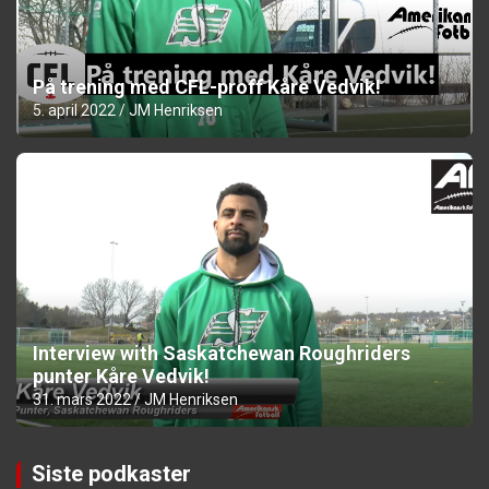
På trening med CFL-proff Kåre Vedvik!
5. april 2022
JM Henriksen
Interview with Saskatchewan Roughriders
punter Kåre Vedvik!
31. mars 2022
JM Henriksen
Siste podkaster