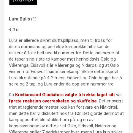
Lura Bulls
(1)
4-0-0
Lura er allerede sikret sluttspillplass, men til tross for
deres dominans og perfekte kamprekke hittil kan de
risikere å falle helt ned til nummer tre. Dette innebærer at
de taper sine siste to kamper mot henholdsvis Oslo og
Vålerenga, Eidsvoll slår Vålerenga og Nidaros, og at Oslo
vinner mot Eidsvoll i siste seriekamp. Skulle dette skje vil
Lura bli stående på 4-2 mens Eidsvoll og Oslo begge har 5
seire og 2 tap, og Lura ender da opp som nummer tre.
Da
Kristiansand Gladiators valgte å trekke laget sitt
var
første reaksjon overraskelse og skuffelse
. Det er svært
trist at regjerende mester ikke kan forsvare en NM-tittel,
men dette har vi diskutert nok fra før. Det gjorde derimot at
kampoppsettet ble stokket om på, og en av
konsekvensene av dette er at Oslo, Eidsvoll, Nidaros og
Vålerenga spiller 7 seriekamper hver, mens Lura kun spiller