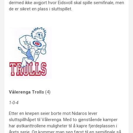
dermed ikke avgjort hvor Eidsvoll skal spille semifinale, men
de er sikret en plass i sluttspillet.
Vålerenga Trolls
(4)
1-0-4
Etter en knepen seier borte mot Nidaros lever
sluttspillhåpet til Vålerenga. Med to gjenstående kamper
har østkanttrollene muligheter til å kapre fjerdeplassen i
årets serie. Og kommer man seg først til en semifinale så