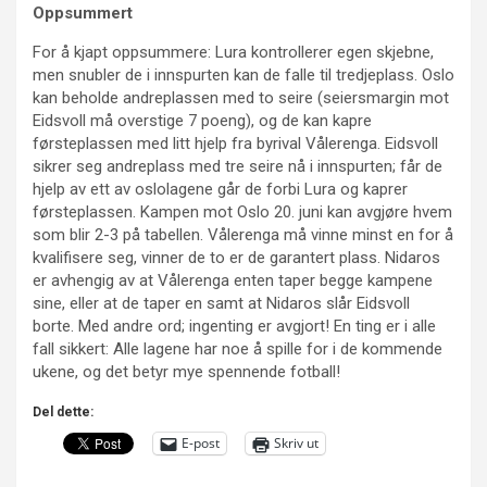
Oppsummert
For å kjapt oppsummere: Lura kontrollerer egen skjebne,
men snubler de i innspurten kan de falle til tredjeplass. Oslo
kan beholde andreplassen med to seire (seiersmargin mot
Eidsvoll må overstige 7 poeng), og de kan kapre
førsteplassen med litt hjelp fra byrival Vålerenga. Eidsvoll
sikrer seg andreplass med tre seire nå i innspurten; får de
hjelp av ett av oslolagene går de forbi Lura og kaprer
førsteplassen. Kampen mot Oslo 20. juni kan avgjøre hvem
som blir 2-3 på tabellen. Vålerenga må vinne minst en for å
kvalifisere seg, vinner de to er de garantert plass. Nidaros
er avhengig av at Vålerenga enten taper begge kampene
sine, eller at de taper en samt at Nidaros slår Eidsvoll
borte. Med andre ord; ingenting er avgjort! En ting er i alle
fall sikkert: Alle lagene har noe å spille for i de kommende
ukene, og det betyr mye spennende fotball!
Del dette:
E-post
Skriv ut