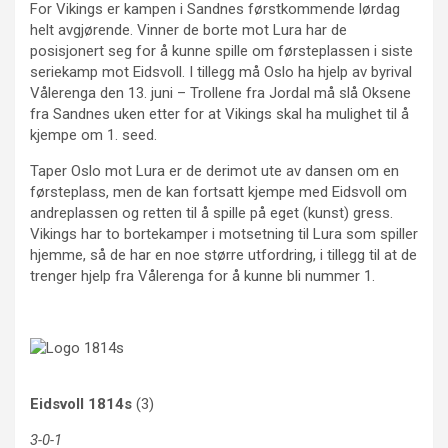
For Vikings er kampen i Sandnes førstkommende lørdag
helt avgjørende. Vinner de borte mot Lura har de
posisjonert seg for å kunne spille om førsteplassen i siste
seriekamp mot Eidsvoll. I tillegg må Oslo ha hjelp av byrival
Vålerenga den 13. juni – Trollene fra Jordal må slå Oksene
fra Sandnes uken etter for at Vikings skal ha mulighet til å
kjempe om 1. seed.
Taper Oslo mot Lura er de derimot ute av dansen om en
førsteplass, men de kan fortsatt kjempe med Eidsvoll om
andreplassen og retten til å spille på eget (kunst) gress.
Vikings har to bortekamper i motsetning til Lura som spiller
hjemme, så de har en noe større utfordring, i tillegg til at de
trenger hjelp fra Vålerenga for å kunne bli nummer 1.
Eidsvoll 1814s
(3)
3-0-1