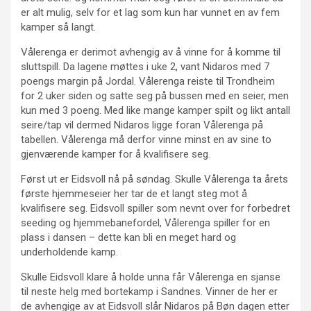
er alt mulig, selv for et lag som kun har vunnet en av fem
kamper så langt.
Vålerenga er derimot avhengig av å vinne for å komme til
sluttspill. Da lagene møttes i uke 2, vant Nidaros med 7
poengs margin på Jordal. Vålerenga reiste til Trondheim
for 2 uker siden og satte seg på bussen med en seier, men
kun med 3 poeng. Med like mange kamper spilt og likt antall
seire/tap vil dermed Nidaros ligge foran Vålerenga på
tabellen. Vålerenga må derfor vinne minst en av sine to
gjenværende kamper for å kvalifisere seg.
Først ut er Eidsvoll nå på søndag. Skulle Vålerenga ta årets
første hjemmeseier her tar de et langt steg mot å
kvalifisere seg. Eidsvoll spiller som nevnt over for forbedret
seeding og hjemmebanefordel, Vålerenga spiller for en
plass i dansen – dette kan bli en meget hard og
underholdende kamp.
Skulle Eidsvoll klare å holde unna får Vålerenga en sjanse
til neste helg med bortekamp i Sandnes. Vinner de her er
de avhengige av at Eidsvoll slår Nidaros på Bøn dagen etter