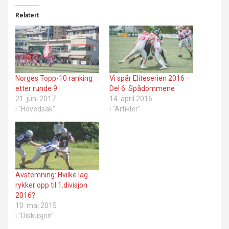
Relatert
Norges Topp-10 ranking
Vi spår Eliteserien 2016 –
etter runde 9
Del 6: Spådommene
21. juni 2017
14. april 2016
i "Hovedsak"
i "Artikler"
Avstemning: Hvilke lag
rykker opp til 1.divisjon
2016?
10. mai 2015
i "Diskusjon"