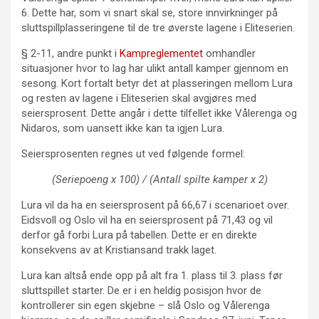
6. Dette har, som vi snart skal se, store innvirkninger på
sluttspillplasseringene til de tre øverste lagene i Eliteserien.
§ 2-11, andre punkt i
Kampreglementet
omhandler
situasjoner hvor to lag har ulikt antall kamper gjennom en
sesong. Kort fortalt betyr det at plasseringen mellom Lura
og resten av lagene i Eliteserien skal avgjøres med
seiersprosent. Dette angår i dette tilfellet ikke Vålerenga og
Nidaros, som uansett ikke kan ta igjen Lura.
Seiersprosenten regnes ut ved følgende formel:
(Seriepoeng x 100) / (Antall spilte kamper x 2)
Lura vil da ha en seiersprosent på 66,67 i scenarioet over.
Eidsvoll og Oslo vil ha en seiersprosent på 71,43 og vil
derfor gå forbi Lura på tabellen. Dette er en direkte
konsekvens av at Kristiansand trakk laget.
Lura kan altså ende opp på alt fra 1. plass til 3. plass før
sluttspillet starter. De er i en heldig posisjon hvor de
kontrollerer sin egen skjebne – slå Oslo og Vålerenga