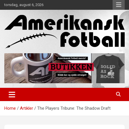
Skip
torsdag, august 6, 2026
to
content
Alt om amerikansk fotball!
Amerikansk Fotball
Home
Artikler
The Players Tribune: The Shadow Draft