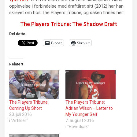
opplevelse i forbindelse med draftåret sitt (2012) har han
skrevet om hos The Players Tribune, og saken finnes her:
The Players Tribune: The Shadow Draft
Del dette:
E-post
Skriv ut
Relatert
The Players Tribune:
The Players Tribune:
Coming Up Short
Adrian Wilson – Letter to
20. juli 2016
My Younger Self
i "Artikler"
7. august 2016
i "Hovedsak"