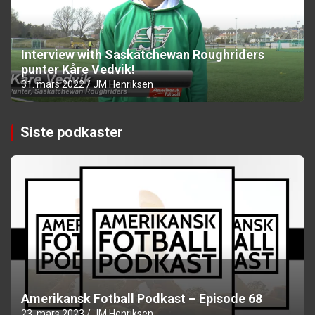
Interview with Saskatchewan Roughriders
punter Kåre Vedvik!
31. mars 2022
JM Henriksen
Siste podkaster
Amerikansk Fotball Podkast – Episode 68
23. mars 2023
JM Henriksen