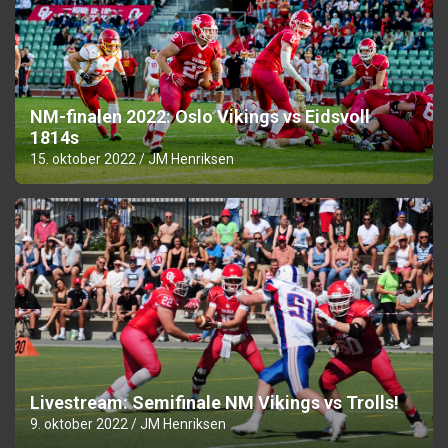
NM-finalen 2022: Oslo Vikings vs Eidsvoll
1814s
15. oktober 2022
JM Henriksen
Livestream: Semifinale NM Vikings vs Trolls!
9. oktober 2022
JM Henriksen