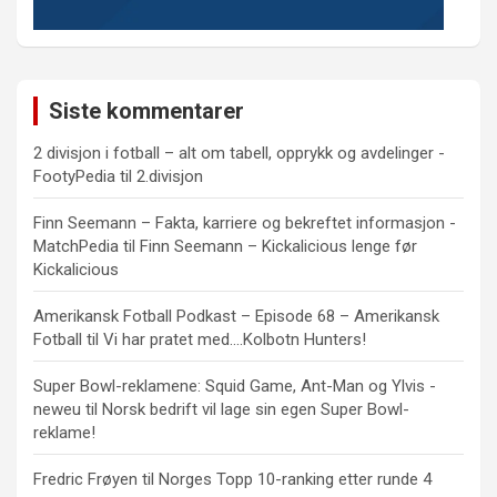
Siste kommentarer
2 divisjon i fotball – alt om tabell, opprykk og avdelinger -
FootyPedia
til
2.divisjon
Finn Seemann – Fakta, karriere og bekreftet informasjon -
MatchPedia
til
Finn Seemann – Kickalicious lenge før
Kickalicious
Amerikansk Fotball Podkast – Episode 68 – Amerikansk
Fotball
til
Vi har pratet med….Kolbotn Hunters!
Super Bowl-reklamene: Squid Game, Ant-Man og Ylvis -
neweu
til
Norsk bedrift vil lage sin egen Super Bowl-
reklame!
Fredric Frøyen
til
Norges Topp 10-ranking etter runde 4