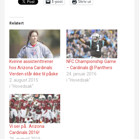
E-post
Skriv ut
Relatert
Kvinne assistenttrener
NFC Championship Game
hos Arizona Cardinals:
– Cardinals @ Panthers
Verden står ikke til påske
24. januar 2016
2. august 2015
i "Hovedsak"
i "Hovedsak"
Vi ser på…Arizona
Cardinals 2016!
26. august 2016