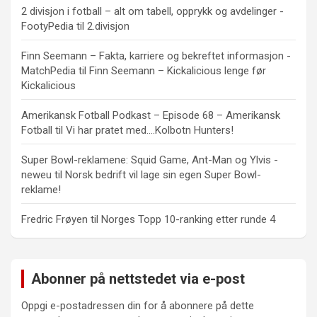
2 divisjon i fotball – alt om tabell, opprykk og avdelinger -
FootyPedia
til
2.divisjon
Finn Seemann – Fakta, karriere og bekreftet informasjon -
MatchPedia
til
Finn Seemann – Kickalicious lenge før
Kickalicious
Amerikansk Fotball Podkast – Episode 68 – Amerikansk
Fotball
til
Vi har pratet med….Kolbotn Hunters!
Super Bowl-reklamene: Squid Game, Ant-Man og Ylvis -
neweu
til
Norsk bedrift vil lage sin egen Super Bowl-
reklame!
Fredric Frøyen
til
Norges Topp 10-ranking etter runde 4
Abonner på nettstedet via e-post
Oppgi e-postadressen din for å abonnere på dette