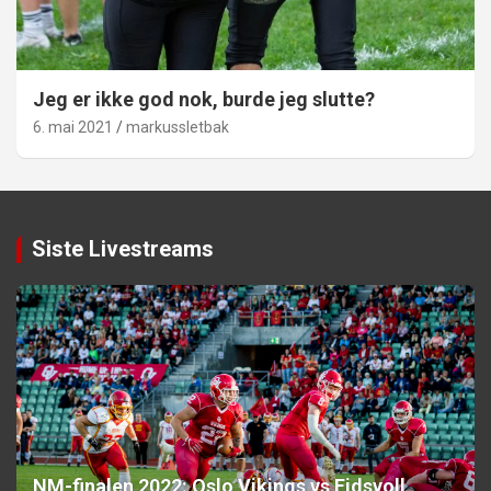
Jeg er ikke god nok, burde jeg slutte?
6. mai 2021
markussletbak
Siste Livestreams
NM-finalen 2022: Oslo Vikings vs Eidsvoll