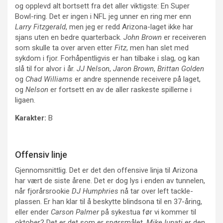
og opplevd alt bortsett fra det aller viktigste: En Super
Bowl-ring. Det er ingen i NFL jeg unner en ring mer enn
Larry Fitzgerald
, men jeg er redd Arizona-laget ikke har
sjans uten en bedre quarterback.
John Brown
er receiveren
som skulle ta over arven etter
Fitz
, men han slet med
sykdom i fjor. Forhåpentligvis er han tilbake i slag, og kan
slå til for alvor i år.
JJ Nelson
,
Jaron Brown
,
Brittan Golden
og
Chad Williams
er andre spennende receivere på laget,
og
Nelson
er fortsett en av de aller raskeste spillerne i
ligaen.
Karakter:
B
Offensiv linje
Gjennomsnittlig. Det er det den offensive linja til Arizona
har vært de siste årene. Det er dog lys i enden av tunnelen,
når fjorårsrookie
DJ Humphries
nå tar over left tackle-
plassen. Er han klar til å beskytte blindsona til en 37-åring,
eller ender
Carson Palmer
på sykestua før vi kommer til
oktober? Det er det som er spørsmålet.
Mike Iupati
er den