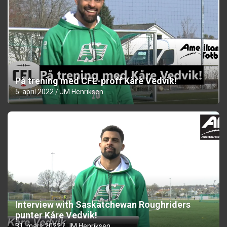
På trening med CFL-proff Kåre Vedvik!
5. april 2022
JM Henriksen
Interview with Saskatchewan Roughriders
punter Kåre Vedvik!
31. mars 2022
JM Henriksen