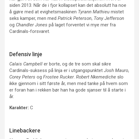
siden 2013. Når de i fjor kollapset kan det absolutt ha noe
å gjøre med at evighetsmaskinen
Tyrann Mathieu
mistet
seks kamper, men med
Patrick Peterson
,
Tony Jefferson
og
Chandler Jones
på laget forventet vi mye mer fra
Cardinals-forsvaret.
Defensiv linje
Calais Campbell
er borte, og de tre som skal sikre
Cardinals-suksess på linja er i utgangspunktet
Josh Mauro
,
Corey Peters
og
Frostee Rucker
.
Robert Nkemediche
slo
ikke gjennom i sitt første år, men med tanke på hvem som
er foran han i rekken bør han ha gode sjanser til å starte i
år.
Karakter:
C
Linebackere