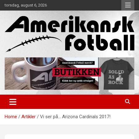
Skip
torsdag, august 6, 2026
to
content
Alt om amerikansk fotball!
Amerikansk Fotball
Home
Artikler
Vi ser på… Arizona Cardinals 2017!