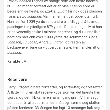
David Johnson
regnes av mange som den beste backen i
NFL. Jeg mener fortsatt det er en viss
Le’veon
som er
bedre enn de fleste, og
Ezekiel Elliott
får nok også plassen
foran
David Johnson
. Man han er helt der oppe, uten tvil.
Han løp for 1.239 yards i sitt andre år, i tillegg til å ta imot
pasninger for ytterligere 879 yards. Det sier seg selv at han
er en vesentlig brikke i Arizona-angrepet, og du kunne ikke
bedt om mer enn over 2.000 yards fra scrimmage.
Chris
Johnson
,
TJ Logan
,
Andre Ellington
, og resten av
backupene er bare så vidt verdt å nevne. Her handler alt om
Johnson
.
Karakter:
A
Receivere
Larry Fitzgerald
bare fortsetter, og fortsetter, og fortsetter.
Å flytte inn til en slot receiver-posisjon var det lureste han
gjorde, og det fikk karrieren hans i gang igjen. Vi har sagt
det et par år allerede, men det må dog nærme seg slutten
på den karrieren. 33-åringen har lagt 13 sesonger bak seg,