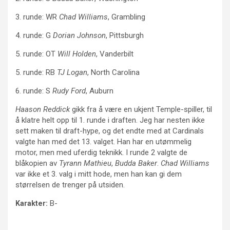
3. runde: WR
Chad Williams
, Grambling
4. runde: G
Dorian Johnson
, Pittsburgh
5. runde: OT
Will Holden
, Vanderbilt
5. runde: RB
TJ Logan
, North Carolina
6. runde: S
Rudy Ford
, Auburn
Haason Reddick
gikk fra å være en ukjent Temple-spiller, til
å klatre helt opp til 1. runde i draften. Jeg har nesten ikke
sett maken til draft-hype, og det endte med at Cardinals
valgte han med det 13. valget. Han har en utømmelig
motor, men med uferdig teknikk. I runde 2 valgte de
blåkopien av
Tyrann Mathieu
,
Budda Baker
.
Chad Williams
var ikke et 3. valg i mitt hode, men han kan gi dem
størrelsen de trenger på utsiden.
B-
Karakter: