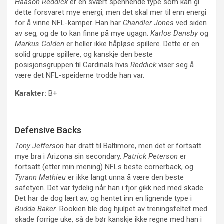
Haason Reddick
er en svært spennende type som kan gi
dette forsvaret mye energi, men det skal mer til enn energi
for å vinne NFL-kamper. Han har
Chandler Jones
ved siden
av seg, og de to kan finne på mye ugagn.
Karlos Dansby
og
Markus Golden
er heller ikke håpløse spillere. Dette er en
solid gruppe spillere, og kanskje den beste
posisjonsgruppen til Cardinals hvis
Reddick
viser seg å
være det NFL-speiderne trodde han var.
Karakter:
B+
Defensive Backs
Tony Jefferson
har dratt til Baltimore, men det er fortsatt
mye bra i Arizona sin secondary.
Patrick Peterson
er
fortsatt (etter min mening) NFLs beste cornerback, og
Tyrann Mathieu
er ikke langt unna å være den beste
safetyen. Det var tydelig når han i fjor gikk ned med skade.
Det har de dog lært av, og hentet inn en lignende type i
Budda Baker
. Rookien ble dog hjulpet av treningsfeltet med
skade forrige uke, så de bør kanskje ikke regne med han i