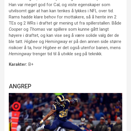
Han var meget god for Cal, og viste egenskaper som
utvilsomt gjør at han kan tenkes å lykkes i NFL over tid.
Rams hadde klare behov for mottakere, så å hente inn 2
TEs og 2 WRs i draftet gir mening ut fra spillerstallen. Både
Cooper
og
Thomas
var spillere som kunne gått langt
høyere i draftet, og kan vise seg å være solide valg der de
ble tatt.
Higbee
og
Hemingway
er på den annen side større
risikoer å ta, hvor
Higbee
er det også utenfor banen, mens
Hemingway
trenger tid til å utvikle seg på teknikk.
Karakter:
B+
ANGREP