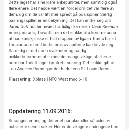
Dette laget har sine klare ankepunkter, men samtidig også
flere enere. Det hadde vært en fordel om det var flere av
dem, og om de var litt mer spredt på posisjoner. Særlig
pasningsspillet er en bekymring. Det kan endre seg om
Jared Goff
holder nivået fra tidlig i karrieren.
Case Keenum
er en personlig favoritt, men det er ikke til å komme unna
at han kanskje ikke er helt i toppen av ligaen. Rams har et
forsvar som med bedre bruk av spillerne kan hevde seg.
Samtidig er det noen svakheter og særlig
usikkerhetsmomenter med de mange viktige starterne
som har forlatt laget før årets sesong. Det er ikke gitt at
Los Angeles Rams gjør det bedre enn St. Louis Rams.
Plassering:
3.plass i NFC West med 6-10
Oppdatering 11.09.2016:
Sesongen er her, og det er et par uker eller så siden vi
publiserte denne saken. Her er de viktigste endringene hos