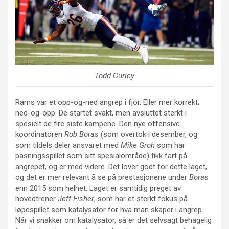
Todd Gurley
Rams var et opp-og-ned angrep i fjor. Eller mer korrekt;
ned-og-opp. De startet svakt, men avsluttet sterkt i
spesielt de fire siste kampene. Den nye offensive
koordinatoren
Rob Boras
(som overtok i desember, og
som tildels deler ansvaret med
Mike Groh
som har
pasningsspillet som sitt spesialområde) fikk fart på
angrepet, og er med videre. Det lover godt for dette laget,
og det er mer relevant å se på prestasjonene under
Boras
enn 2015 som helhet. Laget er samtidig preget av
hovedtrener
Jeff Fisher
, som har et sterkt fokus på
løpespillet som katalysator for hva man skaper i angrep.
Når vi snakker om katalysator, så er det selvsagt behagelig