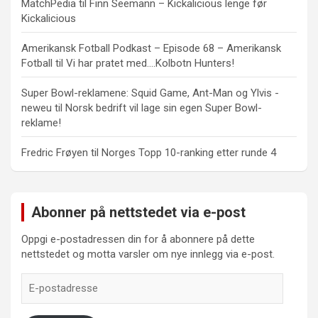
MatchPedia
til
Finn Seemann – Kickalicious lenge før
Kickalicious
Amerikansk Fotball Podkast – Episode 68 – Amerikansk
Fotball
til
Vi har pratet med….Kolbotn Hunters!
Super Bowl-reklamene: Squid Game, Ant-Man og Ylvis -
neweu
til
Norsk bedrift vil lage sin egen Super Bowl-
reklame!
Fredric Frøyen
til
Norges Topp 10-ranking etter runde 4
Abonner på nettstedet via e-post
Oppgi e-postadressen din for å abonnere på dette
nettstedet og motta varsler om nye innlegg via e-post.
E-
postadresse