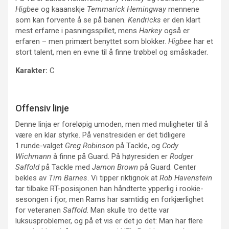
Higbee
og kaaanskje
Temmarick Hemingway
mennene
som kan forvente å se på banen.
Kendricks
er den klart
mest erfarne i pasningsspillet, mens
Harkey
også er
erfaren – men primært benyttet som blokker.
Higbee
har et
stort talent, men en evne til å finne trøbbel og småskader.
Karakter:
C
Offensiv linje
Denne linja er foreløpig umoden, men med muligheter til å
være en klar styrke. På venstresiden er det tidligere
1.runde-valget
Greg Robinson
på Tackle, og
Cody
Wichmann
å finne på Guard. På høyresiden er
Rodger
Saffold
på Tackle med
Jamon Brown
på Guard. Center
bekles av
Tim Barnes
. Vi tipper riktignok at
Rob Havenstein
tar tilbake RT-posisjonen han håndterte ypperlig i rookie-
sesongen i fjor, men Rams har samtidig en forkjærlighet
for veteranen
Saffold
. Man skulle tro dette var
luksusproblemer, og på et vis er det jo det: Man har flere