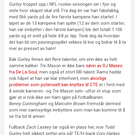
Gurley
troppet opp i NFL rookie-sesongen sin i fjor og
viste hvor skapet skal stå. Fra dag én var han fabelaktig,
med 566 yards på de fire første kampene han startet. I
løpet av de 13 kampene han spilte (12 av dem som starter;
han var innbytter i den første kampen) ble det totalt 1.106
yards og et snitt på hele 4.8 pr. løp. Tenk deg da hvordan
det kan bli om pasningsspillet vekkes til live og bidrar til å ta
mer av presset av ham!
Bak
Gurley
finnes det flere talenter, om enn ikke av helt
samme kaliber.
Tre Mason
er ikke bare
sønn av DJ Maseo
fra De La Soul
, men også et stort RB-talent. Rams hadde
nok håpet at han var klar etterhvert, men
alvorlige
problemer som potensielt kan knyttes til CTE
er i ferd med
å sende karrieren -og
Tre Mason
selv- utfor et stup som
gjør at vi nok ikke ser ham igjen på fotballbanen.
Benny Cunningham
og
Malcolm Brown
fremstår dermed
som mer sannsynlige innbyttere som man kan komme til å
se fra tid til annen.
Fullback
Zach Laskey
tar også en plass her, noe
Todd
Gurley
helt sikkert setter pris på! TE/H-back
Cory Harkey