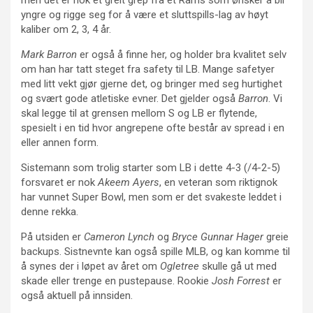
yngre og rigge seg for å være et sluttspills-lag av høyt
kaliber om 2, 3, 4 år.
Mark Barron
er også å finne her, og holder bra kvalitet selv
om han har tatt steget fra safety til LB. Mange safetyer
med litt vekt gjør gjerne det, og bringer med seg hurtighet
og svært gode atletiske evner. Det gjelder også
Barron
. Vi
skal legge til at grensen mellom S og LB er flytende,
spesielt i en tid hvor angrepene ofte består av spread i en
eller annen form.
Sistemann som trolig starter som LB i dette 4-3 (/4-2-5)
forsvaret er nok
Akeem Ayers
, en veteran som riktignok
har vunnet Super Bowl, men som er det svakeste leddet i
denne rekka.
På utsiden er
Cameron Lynch
og
Bryce Gunnar Hager
greie
backups. Sistnevnte kan også spille MLB, og kan komme til
å synes der i løpet av året om
Ogletree
skulle gå ut med
skade eller trenge en pustepause. Rookie
Josh Forrest
er
også aktuell på innsiden.