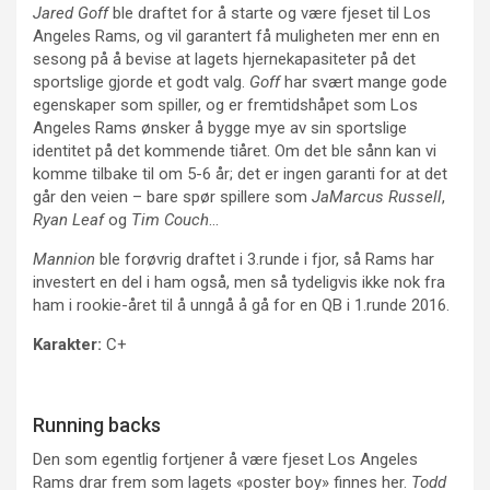
Jared Goff
ble draftet for å starte og være fjeset til Los
Angeles Rams, og vil garantert få muligheten mer enn en
sesong på å bevise at lagets hjernekapasiteter på det
sportslige gjorde et godt valg.
Goff
har svært mange gode
egenskaper som spiller, og er fremtidshåpet som Los
Angeles Rams ønsker å bygge mye av sin sportslige
identitet på det kommende tiåret. Om det ble sånn kan vi
komme tilbake til om 5-6 år; det er ingen garanti for at det
går den veien – bare spør spillere som
JaMarcus Russell
,
Ryan Leaf
og
Tim Couch
…
Mannion
ble forøvrig draftet i 3.runde i fjor, så Rams har
investert en del i ham også, men så tydeligvis ikke nok fra
ham i rookie-året til å unngå å gå for en QB i 1.runde 2016.
Karakter:
C+
Running backs
Den som egentlig fortjener å være fjeset Los Angeles
Rams drar frem som lagets «poster boy» finnes her.
Todd