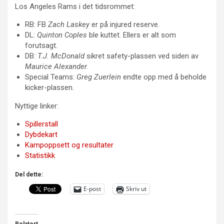
Los Angeles Rams i det tidsrommet:
RB: FB
Zach Laskey
er på injured reserve.
DL:
Quinton Coples
ble kuttet. Ellers er alt som
forutsagt.
DB:
T.J. McDonald
sikret safety-plassen ved siden av
Maurice Alexander
.
Special Teams:
Greg Zuerlein
endte opp med å beholde
kicker-plassen.
Nyttige linker:
Spillerstall
Dybdekart
Kampoppsett og resultater
Statistikk
Del dette:
E-post
Skriv ut
Relatert