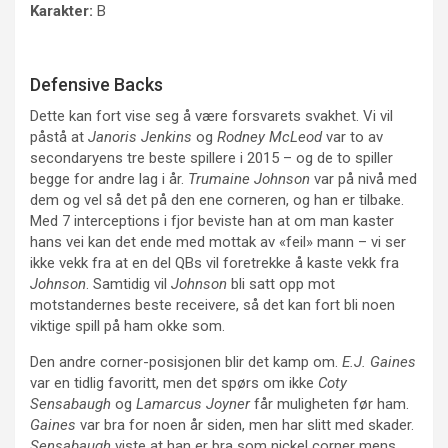
Karakter:
B
Defensive Backs
Dette kan fort vise seg å være forsvarets svakhet. Vi vil
påstå at
Janoris Jenkins
og
Rodney McLeod
var to av
secondaryens tre beste spillere i 2015 – og de to spiller
begge for andre lag i år.
Trumaine Johnson
var på nivå med
dem og vel så det på den ene corneren, og han er tilbake.
Med 7 interceptions i fjor beviste han at om man kaster
hans vei kan det ende med mottak av «feil» mann – vi ser
ikke vekk fra at en del QBs vil foretrekke å kaste vekk fra
Johnson
. Samtidig vil
Johnson
bli satt opp mot
motstandernes beste receivere, så det kan fort bli noen
viktige spill på ham okke som.
Den andre corner-posisjonen blir det kamp om.
E.J. Gaines
var en tidlig favoritt, men det spørs om ikke
Coty
Sensabaugh
og
Lamarcus Joyner
får muligheten før ham.
Gaines
var bra for noen år siden, men har slitt med skader.
Sensabaugh
viste at han er bra som nickel corner mens