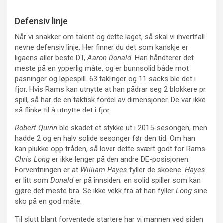
Defensiv linje
Når vi snakker om talent og dette laget, så skal vi ihvertfall
nevne defensiv linje. Her finner du det som kanskje er
ligaens aller beste DT,
Aaron Donald
. Han håndterer det
meste på en ypperlig måte, og er bunnsolid både mot
pasninger og løpespill. 63 taklinger og 11 sacks ble det i
fjor. Hvis Rams kan utnytte at han pådrar seg 2 blokkere pr.
spill, så har de en taktisk fordel av dimensjoner. De var ikke
så flinke til å utnytte det i fjor.
Robert Quinn
ble skadet et stykke ut i 2015-sesongen, men
hadde 2 og en halv solide sesonger før den tid. Om han
kan plukke opp tråden, så lover dette svært godt for Rams.
Chris Long
er ikke lenger på den andre DE-posisjonen.
Forventningen er at
William Hayes
fyller de skoene.
Hayes
er litt som
Donald
er på innsiden; en solid spiller som kan
gjøre det meste bra. Se ikke vekk fra at han fyller
Long
sine
sko på en god måte.
Til slutt blant forventede startere har vi mannen ved siden