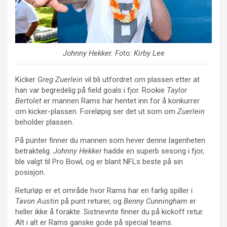
Johnny Hekker
. Foto: Kirby Lee
Kicker
Greg Zuerlein
vil bli utfordret om plassen etter at
han var begredelig på field goals i fjor. Rookie
Taylor
Bertolet
er mannen Rams har hentet inn for å konkurrer
om kicker-plassen. Foreløpig ser det ut som om
Zuerlein
beholder plassen.
På punter finner du mannen som hever denne lagenheten
betraktelig.
Johnny Hekker
hadde en superb sesong i fjor,
ble valgt til Pro Bowl, og er blant NFLs beste på sin
posisjon.
Returløp er et område hvor Rams har en farlig spiller i
Tavon Austin
på punt returer, og
Benny Cunningham
er
heller ikke å forakte. Sistnevnte finner du på kickoff retur.
Alt i alt er Rams ganske gode på special teams.