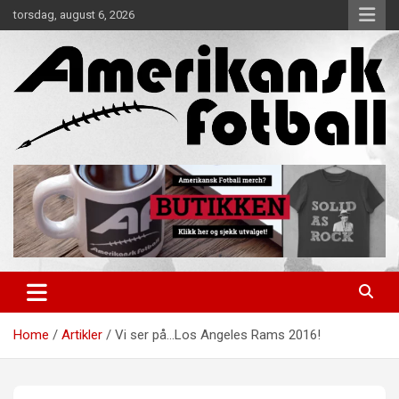
Skip
torsdag, august 6, 2026
to
content
Alt om amerikansk fotball!
Amerikansk Fotball
Home
Artikler
Vi ser på…Los Angeles Rams 2016!