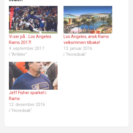
Vi ser på… Los Angeles
Los Angeles, ønsk Rams
Rams 2017!
velkommen tilbake!
4. september 2017
13. januar 2016
i "Artikler"
i "Hovedsak"
Jeff Fisher sparket i
Rams
12. desember 2016
i "Hovedsak"