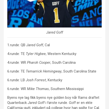
Jared Goff
1.runde: QB
Jared Goff
, Cal
4.runde: TE
Tyler Higbee
, Western Kentucky
4.runde: WR
Pharoh Cooper
, South Carolina
6.runde: TE
Temarrick Hemingway
, South Carolina State
6.runde: LB
Josh Forrest
, Kentucky
6.runde: WR
Mike Thomas
, Southern Mississippi
Byens nye lag fikk byens nye golden boy når Rams draftet
Quarterback
Jared Goff
i første runde.
Goff
er en ekte
California-gutt, inkludert på college hvor han spilte for Cal.