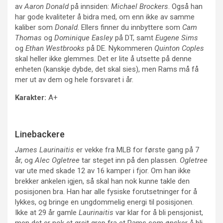
av
Aaron Donald
på innsiden:
Michael Brockers
. Også han
har gode kvaliteter å bidra med, om enn ikke av samme
kaliber som
Donald
. Ellers finner du innbyttere som
Cam
Thomas
og
Dominique Easley
på DT, samt
Eugene Sims
og
Ethan Westbrooks
på DE. Nykommeren
Quinton Coples
skal heller ikke glemmes. Det er lite å utsette på denne
enheten (kanskje dybde, det skal sies), men Rams må få
mer ut av dem og hele forsvaret i år.
Karakter:
A+
Linebackere
James Laurinaitis
er vekke fra MLB for første gang på 7
år, og
Alec Ogletree
tar steget inn på den plassen.
Ogletree
var ute med skade 12 av 16 kamper i fjor. Om han ikke
brekker ankelen igjen, så skal han nok kunne takle den
posisjonen bra. Han har alle fysiske forutsetninger for å
lykkes, og bringe en ungdommelig energi til posisjonen.
Ikke at 29 år gamle
Laurinaitis
var klar for å bli pensjonist,
men det er nok et greit grep fra et Rams som ønsker å bli