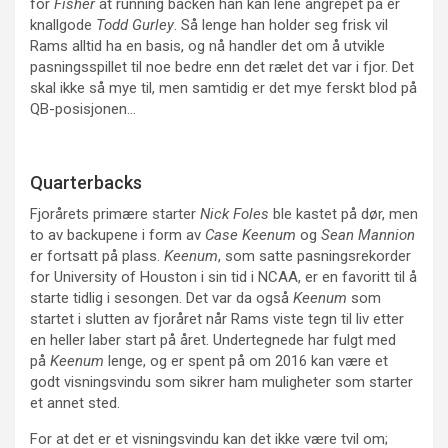
for
Fisher
at running backen han kan lene angrepet på er
knallgode
Todd Gurley
. Så lenge han holder seg frisk vil
Rams alltid ha en basis, og nå handler det om å utvikle
pasningsspillet til noe bedre enn det rælet det var i fjor. Det
skal ikke så mye til, men samtidig er det mye ferskt blod på
QB-posisjonen…
Quarterbacks
Fjorårets primære starter
Nick Foles
ble kastet på dør, men
to av backupene i form av
Case Keenum
og
Sean Mannion
er fortsatt på plass.
Keenum
, som satte pasningsrekorder
for University of Houston i sin tid i NCAA, er en favoritt til å
starte tidlig i sesongen. Det var da også
Keenum
som
startet i slutten av fjoråret når Rams viste tegn til liv etter
en heller laber start på året. Undertegnede har fulgt med
på
Keenum
lenge, og er spent på om 2016 kan være et
godt visningsvindu som sikrer ham muligheter som starter
et annet sted.
For at det er et visningsvindu kan det ikke være tvil om;