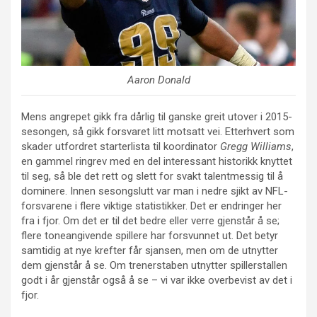
Aaron Donald
Mens angrepet gikk fra dårlig til ganske greit utover i 2015-
sesongen, så gikk forsvaret litt motsatt vei. Etterhvert som
skader utfordret starterlista til koordinator
Gregg Williams
,
en gammel ringrev med en del interessant historikk knyttet
til seg, så ble det rett og slett for svakt talentmessig til å
dominere. Innen sesongslutt var man i nedre sjikt av NFL-
forsvarene i flere viktige statistikker. Det er endringer her
fra i fjor. Om det er til det bedre eller verre gjenstår å se;
flere toneangivende spillere har forsvunnet ut. Det betyr
samtidig at nye krefter får sjansen, men om de utnytter
dem gjenstår å se. Om trenerstaben utnytter spillerstallen
godt i år gjenstår også å se – vi var ikke overbevist av det i
fjor.