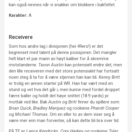
kan også nevnes når vi snakker om blokkere i bakfeltet.
Karakter:
A
Receivere
Som hos andre lag i divisjonen (hei 49ers!) er det
begrenset med talent på denne posisjonen. Det mangler
helt klart et par mann av høyt kaliber for å skremme
motstanderne.
Tavon Austin
kan potensielt endre det, men
den lille receiveren med det store potensialet har fortsatt
noen steg å ta for å være stjernen han kan bli.
Kenny Britt
er trolig en annen starter på WR. Han har vært med en
stund og vet hva det går i, men kunne med fordel droppet
færre baller og holdt det høye snittet (18.9 yards) pr.
mottak ved like. Bak
Austin
og
Britt
finner du spillere som
Brian Quick
,
Bradley Marquez
og rookiene
Pharoh Cooper
og
Michael Thomas
. Om en eller to av dem viser seg å
være mer enn man forventer, så kan dette bli bra over tid.
På TE er
Lance Kendricks
,
Cory Harkey
og rookiene
Tyler