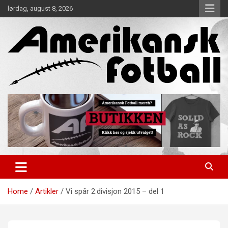
Skip
lørdag, august 8, 2026
to
content
Alt om amerikansk fotball!
Amerikansk Fotball
Home
Artikler
Vi spår 2.divisjon 2015 – del 1