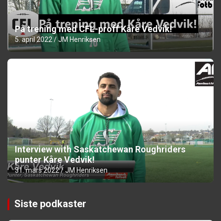
På trening med CFL-proff Kåre Vedvik!
5. april 2022
JM Henriksen
Interview with Saskatchewan Roughriders
punter Kåre Vedvik!
31. mars 2022
JM Henriksen
Siste podkaster