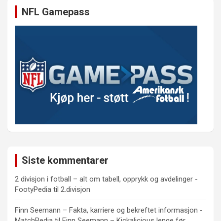
NFL Gamepass
Siste kommentarer
2 divisjon i fotball – alt om tabell, opprykk og avdelinger -
FootyPedia
til
2.divisjon
Finn Seemann – Fakta, karriere og bekreftet informasjon -
MatchPedia
til
Finn Seemann – Kickalicious lenge før