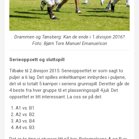
Drammen og Tønsberg: Kan de ende i 1.divisjon 2016?
Foto: Bjørn Tore Manuel Emanuelson
Serieoppsett og sluttspill
Tilbake til 2.divisjon 2015: Serieoppsettet er som sagt to
puljer a 6 lag. Det spilles enkeltkamper innbyrdes i puljene,
det vil si totalt 5 kamper i seriens grunnspill. Deretter går de
4 beste fra hver gruppe til et plasseringsspill 4.juli. Det
oppsettet er litt interessant. La oss se på det:
A1 vs. B1
A2 vs. B2
A3 vs. B4
A4 vs. B3
Det er to ting vi stusser litt på her: Betegnelsene A og B er