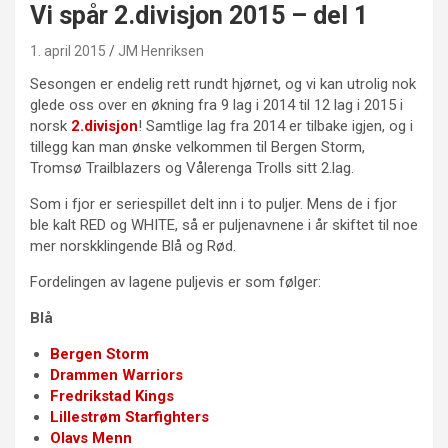
Vi spår 2.divisjon 2015 – del 1
1. april 2015
JM Henriksen
Sesongen er endelig rett rundt hjørnet, og vi kan utrolig nok
glede oss over en økning fra 9 lag i 2014 til 12 lag i 2015 i
norsk
2.divisjon
! Samtlige lag fra 2014 er tilbake igjen, og i
tillegg kan man ønske velkommen til Bergen Storm,
Tromsø Trailblazers og Vålerenga Trolls sitt 2.lag.
Som i fjor er seriespillet delt inn i to puljer. Mens de i fjor
ble kalt RED og WHITE, så er puljenavnene i år skiftet til noe
mer norskklingende Blå og Rød.
Fordelingen av lagene puljevis er som følger:
Blå
Bergen Storm
Drammen Warriors
Fredrikstad Kings
Lillestrøm Starfighters
Olavs Menn