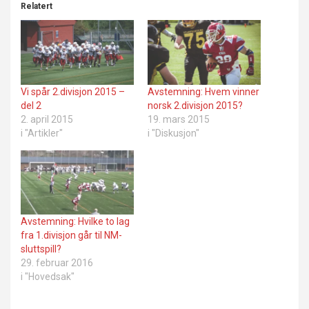
Relatert
Vi spår 2.divisjon 2015 –
Avstemning: Hvem vinner
del 2
norsk 2.divisjon 2015?
2. april 2015
19. mars 2015
i "Artikler"
i "Diskusjon"
Avstemning: Hvilke to lag
fra 1.divisjon går til NM-
sluttspill?
29. februar 2016
i "Hovedsak"