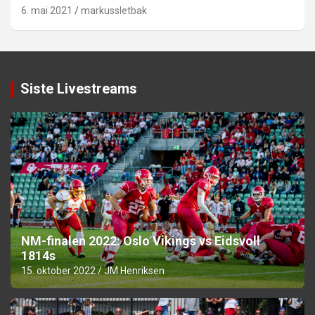
6. mai 2021
markussletbak
Siste Livestreams
NM-finalen 2022: Oslo Vikings vs Eidsvoll
1814s
15. oktober 2022
JM Henriksen