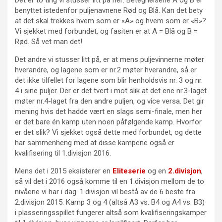
benyttet istedenfor puljenavnene Rød og Blå. Kan det bety
at det skal trekkes hvem som er «A» og hvem som er «B»?
Vi sjekket med forbundet, og fasiten er at A = Blå og B =
Rød. Så vet man det!
Det andre vi stusser litt på, er at mens puljevinnerne møter
hverandre, og lagene som er nr.2 møter hverandre, så er
det ikke tilfellet for lagene som blir henholdsvis nr. 3 og nr.
4 i sine puljer. Der er det tvert i mot slik at det ene nr.3-laget
møter nr.4-laget fra den andre puljen, og vice versa. Det gir
mening hvis det hadde vært en slags semi-finale, men her
er det bare én kamp uten noen påfølgende kamp. Hvorfor
er det slik? Vi sjekket også dette med forbundet, og dette
har sammenheng med at disse kampene også er
kvalifisering til 1.divisjon 2016.
Mens det i 2015 eksisterer en
Eliteserie
og en
2.divisjon
,
så vil det i 2016 også komme til en 1.divisjon mellom de to
nivåene vi har i dag. 1.divisjon vil bestå av de 6 beste fra
2.divisjon 2015. Kamp 3 og 4 (altså A3 vs. B4 og A4 vs. B3)
i plasseringsspillet fungerer altså som kvalifiseringskamper