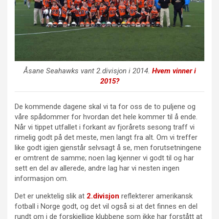
Åsane Seahawks vant 2.divisjon i 2014.
Hvem vinner i
2015?
De kommende dagene skal vi ta for oss de to puljene og
våre spådommer for hvordan det hele kommer til å ende.
Når vi tippet utfallet i forkant av fjorårets sesong traff vi
rimelig godt på det meste, men langt fra alt. Om vi treffer
like godt igjen gjenstår selvsagt å se, men forutsetningene
er omtrent de samme; noen lag kjenner vi godt til og har
sett en del av allerede, andre lag har vi nesten ingen
informasjon om.
Det er unektelig slik at
2.divisjon
reflekterer amerikansk
fotball i Norge godt, og det vil også si at det finnes en del
rundt om i de forskjellige klubbene som ikke har forstått at