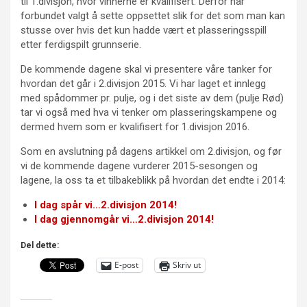
til 1.divisjon, hvor vinnerne er kvalifisert. Derfor har
forbundet valgt å sette oppsettet slik for det som man kan
stusse over hvis det kun hadde vært et plasseringsspill
etter ferdigspilt grunnserie.
De kommende dagene skal vi presentere våre tanker for
hvordan det går i 2.divisjon 2015. Vi har laget et innlegg
med spådommer pr. pulje, og i det siste av dem (pulje Rød)
tar vi også med hva vi tenker om plasseringskampene og
dermed hvem som er kvalifisert for 1.divisjon 2016.
Som en avslutning på dagens artikkel om 2.divisjon, og før
vi de kommende dagene vurderer 2015-sesongen og
lagene, la oss ta et tilbakeblikk på hvordan det endte i 2014:
I dag spår vi…2.divisjon 2014!
I dag gjennomgår vi…2.divisjon 2014!
Del dette:
E-post
Skriv ut