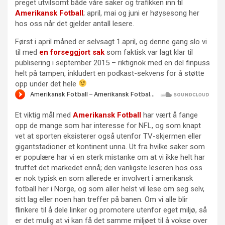
preget utvilsomt både våre saker og trafikken inn til
Amerikansk Fotball
; april, mai og juni er høysesong her
hos oss når det gjelder antall lesere.
Først i april måned er selvsagt 1.april, og denne gang slo vi
til med
en forseggjort sak
som faktisk var lagt klar til
publisering i september 2015 – riktignok med en del finpuss
helt på tampen, inkludert en podkast-sekvens for å støtte
opp under det hele
Et viktig mål med
Amerikansk Fotball
har vært å fange
opp de mange som har interesse for NFL, og som knapt
vet at sporten eksisterer også utenfor TV-skjermen eller
gigantstadioner et kontinent unna. Ut fra hvilke saker som
er populære har vi en sterk mistanke om at vi ikke helt har
truffet det markedet ennå; den vanligste leseren hos oss
er nok typisk en som allerede er involvert i amerikansk
fotball her i Norge, og som aller helst vil lese om seg selv,
sitt lag eller noen han treffer på banen. Om vi alle blir
flinkere til å dele linker og promotere utenfor eget miljø, så
er det mulig at vi kan få det samme miljøet til å vokse over