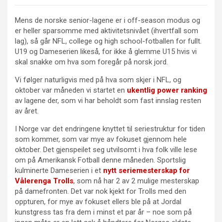
Mens de norske senior-lagene er i off-season modus og
er heller sparsomme med aktivitetsnivået (ihvertfall som
lag), så går NFL, college og high school-fotballen for fullt.
U19 og Dameserien likeså, for ikke å glemme U15 hvis vi
skal snakke om hva som foregår på norsk jord.
Vi følger naturligvis med på hva som skjer i NFL, og
oktober var måneden vi startet en
ukentlig power ranking
av lagene der, som vi har beholdt som fast innslag resten
av året.
I Norge var det endringene knyttet til seriestruktur for tiden
som kommer, som var mye av fokuset gjennom hele
oktober. Det gjenspeilet seg utvilsomt i hva folk ville lese
om på Amerikansk Fotball denne måneden. Sportslig
kulminerte Dameserien i et
nytt seriemesterskap for
Vålerenga Trolls
, som nå har 2 av 2 mulige mesterskap
på damefronten. Det var nok kjekt for Trolls med den
oppturen, for mye av fokuset ellers ble på at Jordal
kunstgress tas fra dem i minst et par år – noe som på