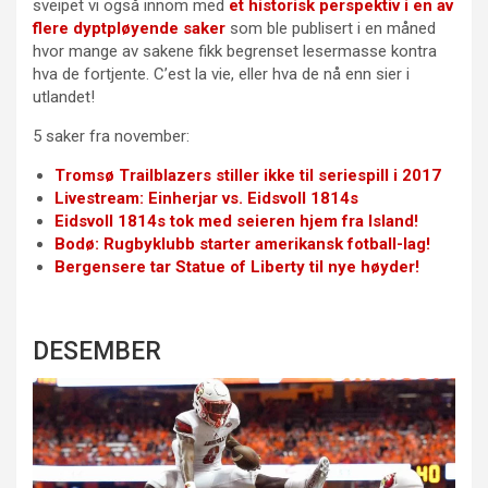
sveipet vi også innom med
et historisk perspektiv i en av
flere dyptpløyende saker
som ble publisert i en måned
hvor mange av sakene fikk begrenset lesermasse kontra
hva de fortjente. C’est la vie, eller hva de nå enn sier i
utlandet!
5 saker fra november:
Tromsø Trailblazers stiller ikke til seriespill i 2017
Livestream: Einherjar vs. Eidsvoll 1814s
Eidsvoll 1814s tok med seieren hjem fra Island!
Bodø: Rugbyklubb starter amerikansk fotball-lag!
Bergensere tar Statue of Liberty til nye høyder!
DESEMBER