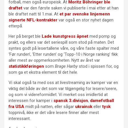
fotball, men også europeisk. At
Moritz Böhringer ble
draftet
var den første saken vi publiserte i mai etter at han
ble draftet natt til 1.mai. At
et par svenske linjemenn
signerte NFL-kontrakter
var også en stor nyhet dagen
etterpå.
Her på berget ble
Lade kunstgress åpnet
med pomp og
prakt, og ellers var det seriespill som stod på maten. Det
syntes godt på lesertallene våre, og våre faste spalter med
‘Før runden’, ‘Etter runden’ og ‘Topp-10 i Norge ranking’ fikk
aller mest av oppmerksomheten. Nytt av året var
statistikkføringen
som
Brage Harby
stod i spissen for, og
som ga et ekstra element til det hele.
Vi skal også ta med oss at livestreaming av kamper var en
viktig del både av det som var tilgjengelig for lesere/seere,
og som vi videreformidlet. Vi merket oss imidlertid at
interessen for kamper i
spansk 3.divisjon
,
damefotball
fra USA
midt på natten, eller sågar
ukrainsk
eller
tysk
toppnivå, ikke er det våre lesere finner aller mest
interessant.