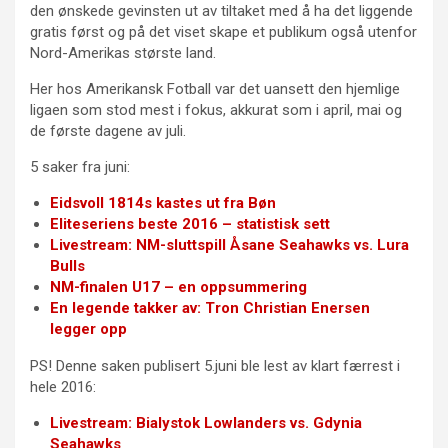
den ønskede gevinsten ut av tiltaket med å ha det liggende
gratis først og på det viset skape et publikum også utenfor
Nord-Amerikas største land.
Her hos Amerikansk Fotball var det uansett den hjemlige
ligaen som stod mest i fokus, akkurat som i april, mai og
de første dagene av juli.
5 saker fra juni:
Eidsvoll 1814s kastes ut fra Bøn
Eliteseriens beste 2016 – statistisk sett
Livestream: NM-sluttspill Åsane Seahawks vs. Lura
Bulls
NM-finalen U17 – en oppsummering
En legende takker av: Tron Christian Enersen
legger opp
PS! Denne saken publisert 5.juni ble lest av klart færrest i
hele 2016:
Livestream: Bialystok Lowlanders vs. Gdynia
Seahawks