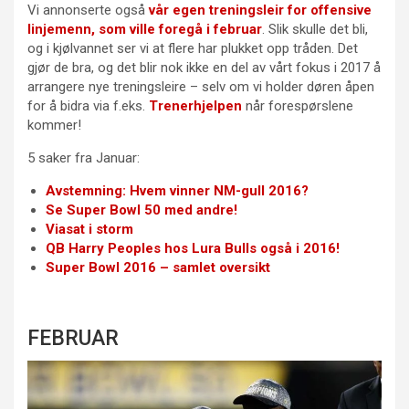
Vi annonserte også
vår egen treningsleir for offensive
linjemenn, som ville foregå i februar
. Slik skulle det bli,
og i kjølvannet ser vi at flere har plukket opp tråden. Det
gjør de bra, og det blir nok ikke en del av vårt fokus i 2017 å
arrangere nye treningsleire – selv om vi holder døren åpen
for å bidra via f.eks.
Trenerhjelpen
når forespørslene
kommer!
5 saker fra Januar:
Avstemning: Hvem vinner NM-gull 2016?
Se Super Bowl 50 med andre!
Viasat i storm
QB Harry Peoples hos Lura Bulls også i 2016!
Super Bowl 2016 – samlet oversikt
FEBRUAR