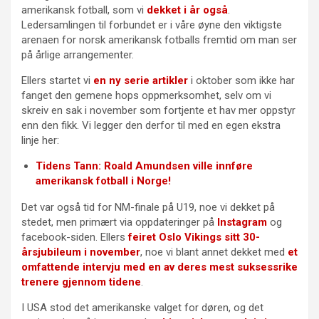
amerikansk fotball, som vi
dekket i år også
.
Ledersamlingen til forbundet er i våre øyne den viktigste
arenaen for norsk amerikansk fotballs fremtid om man ser
på årlige arrangementer.
Ellers startet vi
en ny serie artikler
i oktober som ikke har
fanget den gemene hops oppmerksomhet, selv om vi
skreiv en sak i november som fortjente et hav mer oppstyr
enn den fikk. Vi legger den derfor til med en egen ekstra
linje her:
Tidens Tann: Roald Amundsen ville innføre
amerikansk fotball i Norge!
Det var også tid for NM-finale på U19, noe vi dekket på
stedet, men primært via oppdateringer på
Instagram
og
facebook-siden. Ellers
feiret Oslo Vikings sitt 30-
årsjubileum i november
, noe vi blant annet dekket med
et
omfattende intervju med en av deres mest suksessrike
trenere gjennom tidene
.
I USA stod det amerikanske valget for døren, og det