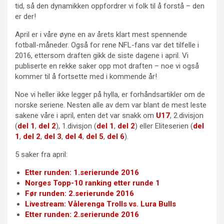
tid, så den dynamikken oppfordrer vi folk til å forstå – den
er der!
April er i våre øyne en av årets klart mest spennende
fotball-måneder. Også for rene NFL-fans var det tilfelle i
2016, ettersom draften gikk de siste dagene i april. Vi
publiserte en rekke saker opp mot draften – noe vi også
kommer til å fortsette med i kommende år!
Noe vi heller ikke legger på hylla, er forhåndsartikler om de
norske seriene. Nesten alle av dem var blant de mest leste
sakene våre i april, enten det var snakk om
U17
, 2.divisjon
(
del 1
,
del 2
), 1.divisjon (
del 1
,
del 2
) eller Eliteserien (
del
1
,
del 2
,
del 3
,
del 4
,
del 5
,
del 6
).
5 saker fra april:
Etter runden: 1.serierunde 2016
Norges Topp-10 ranking etter runde 1
Før runden: 2.serierunde 2016
Livestream: Vålerenga Trolls vs. Lura Bulls
Etter runden: 2.serierunde 2016