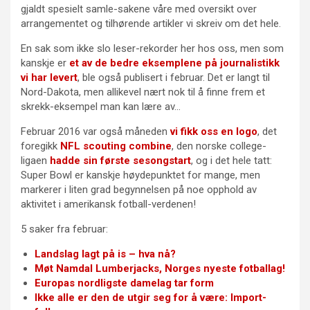
gjaldt spesielt samle-sakene våre med oversikt over
arrangementet og tilhørende artikler vi skreiv om det hele.
En sak som ikke slo leser-rekorder her hos oss, men som
kanskje er
et av de bedre eksemplene på journalistikk
vi har levert
, ble også publisert i februar. Det er langt til
Nord-Dakota, men allikevel nært nok til å finne frem et
skrekk-eksempel man kan lære av…
Februar 2016 var også måneden
vi fikk oss en logo
, det
foregikk
NFL scouting combine
, den norske college-
ligaen
hadde sin første sesongstart
, og i det hele tatt:
Super Bowl er kanskje høydepunktet for mange, men
markerer i liten grad begynnelsen på noe opphold av
aktivitet i amerikansk fotball-verdenen!
5 saker fra februar:
Landslag lagt på is – hva nå?
Møt Namdal Lumberjacks, Norges nyeste fotballag!
Europas nordligste damelag tar form
Ikke alle er den de utgir seg for å være: Import-