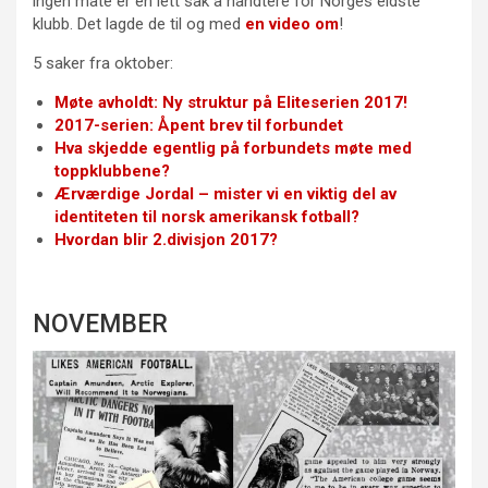
ingen måte er en lett sak å håndtere for Norges eldste
klubb. Det lagde de til og med
en video om
!
5 saker fra oktober:
Møte avholdt: Ny struktur på Eliteserien 2017!
2017-serien: Åpent brev til forbundet
Hva skjedde egentlig på forbundets møte med
toppklubbene?
Ærværdige Jordal – mister vi en viktig del av
identiteten til norsk amerikansk fotball?
Hvordan blir 2.divisjon 2017?
NOVEMBER