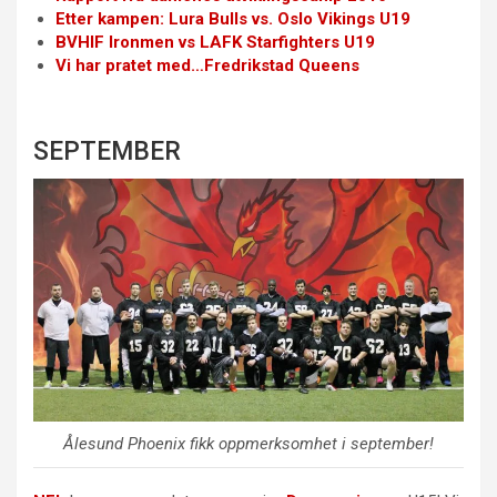
Etter kampen: Lura Bulls vs. Oslo Vikings U19
BVHIF Ironmen vs LAFK Starfighters U19
Vi har pratet med…Fredrikstad Queens
SEPTEMBER
Ålesund Phoenix fikk oppmerksomhet i september!