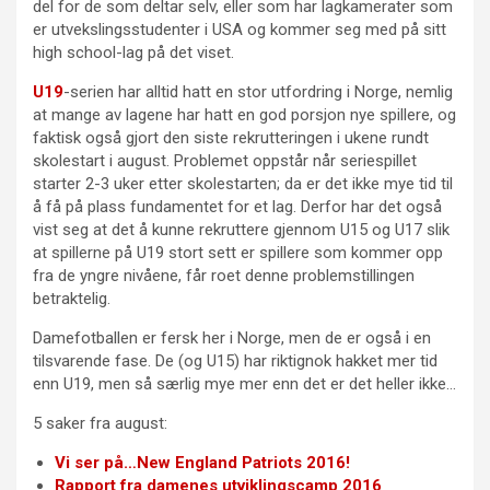
del for de som deltar selv, eller som har lagkamerater som
er utvekslingsstudenter i USA og kommer seg med på sitt
high school-lag på det viset.
U19
-serien har alltid hatt en stor utfordring i Norge, nemlig
at mange av lagene har hatt en god porsjon nye spillere, og
faktisk også gjort den siste rekrutteringen i ukene rundt
skolestart i august. Problemet oppstår når seriespillet
starter 2-3 uker etter skolestarten; da er det ikke mye tid til
å få på plass fundamentet for et lag. Derfor har det også
vist seg at det å kunne rekruttere gjennom U15 og U17 slik
at spillerne på U19 stort sett er spillere som kommer opp
fra de yngre nivåene, får roet denne problemstillingen
betraktelig.
Damefotballen er fersk her i Norge, men de er også i en
tilsvarende fase. De (og U15) har riktignok hakket mer tid
enn U19, men så særlig mye mer enn det er det heller ikke…
5 saker fra august:
Vi ser på…New England Patriots 2016!
Rapport fra damenes utviklingscamp 2016