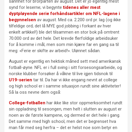
sannhet for brorparten av august. Dét er jo egentlig mest
synd for leserne; vi begynte
tidenes aller mest
dyptpløyende serie forhåndsartikler om NFL-lagene i
begynnelsen
av august. Med ca. 2.200 ord pr. lag (og ikke
tilfeldige ord; det lå MYE god jobbing i forkant av hver
enkelt artikkel!) ble det tilsammen en stor bok på omtrent
70.000 ord av det hele. Det krevde flerfoldige arbeidsuker
for å komme i mål, men som min kjære far en gang sa til
meg: «Ferie er skifte av arbeid!». Ulønnet sådan.
August er egentlig en hektisk måned sett med amerikansk
fotball-øyne. NFL er i full sving i sitt forsesongsarbeide, og
norske klubber forsøker å våkne til live igjen tidsnok til
U19-serien
tar til. Da har vi ikke engang nevnt at college
og high school er i samme situasjon rundt sine aktiviteter!
Så la oss nevne dem også:
College-fotballen
har ikke like stor oppmerksomhet rundt
sin oppladning til sesongen, men helt i slutten av august er
noen av de første kampene, og dermed er det hele i gang.
Det samme med high school, men det er begrenset hva
man får med seg herfra – det er helst noe som betyr en