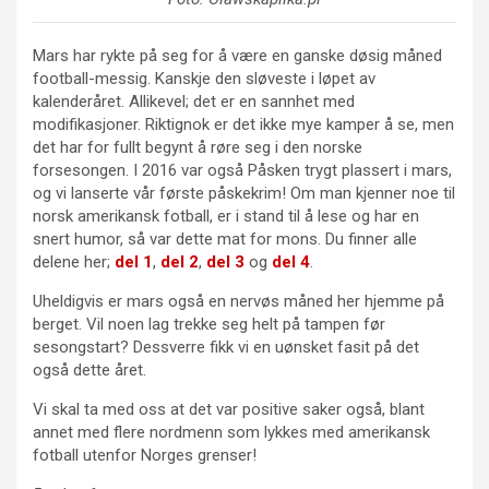
Mars har rykte på seg for å være en ganske døsig måned
football-messig. Kanskje den sløveste i løpet av
kalenderåret. Allikevel; det er en sannhet med
modifikasjoner. Riktignok er det ikke mye kamper å se, men
det har for fullt begynt å røre seg i den norske
forsesongen. I 2016 var også Påsken trygt plassert i mars,
og vi lanserte vår første påskekrim! Om man kjenner noe til
norsk amerikansk fotball, er i stand til å lese og har en
snert humor, så var dette mat for mons. Du finner alle
delene her;
del 1
,
del 2
,
del 3
og
del 4
.
Uheldigvis er mars også en nervøs måned her hjemme på
berget. Vil noen lag trekke seg helt på tampen før
sesongstart? Dessverre fikk vi en uønsket fasit på det
også dette året.
Vi skal ta med oss at det var positive saker også, blant
annet med flere nordmenn som lykkes med amerikansk
fotball utenfor Norges grenser!