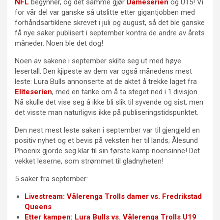
NFL
begynner, og det samme gjør
Dameserien
og U15! Vi
for vår del var ganske så utslitte etter gigantjobben med
forhåndsartiklene skrevet i juli og august, så det ble ganske
få nye saker publisert i september kontra de andre av årets
måneder. Noen ble det dog!
Noen av sakene i september skilte seg ut med høye
lesertall. Den kjipeste av dem var også månedens mest
leste: Lura Bulls annonserte at de aktet å trekke laget fra
Eliteserien
, med en tanke om å ta steget ned i 1.divisjon.
Nå skulle det vise seg å ikke bli slik til syvende og sist, men
det visste man naturligvis ikke på publiseringstidspunktet.
Den nest mest leste saken i september var til gjengjeld en
positiv nyhet og et bevis på veksten her til lands; Ålesund
Phoenix gjorde seg klar til sin første kamp noensinne! Det
vekket leserne, som strømmet til gladnyheten!
5 saker fra september:
Livestream: Vålerenga Trolls damer vs. Fredrikstad
Queens
Etter kampen: Lura Bulls vs. Vålerenga Trolls U19