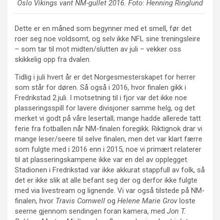
Oslo Vikings vant NM-gullet 2016. Foto: Henning Ringlund
Dette er en måned som begynner med et smell, før det
roer seg noe voldsomt, og selv ikke NFL sine treningsleire
– som tar til mot midten/slutten av juli – vekker oss
skikkelig opp fra dvalen.
Tidlig i juli hvert år er det Norgesmesterskapet for herrer
som står for døren. Så også i 2016, hvor finalen gikk i
Fredrikstad 2.juli. I motsetning til i fjor var det ikke noe
plasseringsspill for lavere divisjoner samme helg, og det
merket vi godt på våre lesertall; mange hadde allerede tatt
ferie fra fotballen når NM-finalen foregikk. Riktignok drar vi
mange leser/seere til selve finalen, men det var klart færre
som fulgte med i 2016 enn i 2015, noe vi primært relaterer
til at plasseringskampene ikke var en del av opplegget.
Stadionen i Fredrikstad var ikke akkurat stappfull av folk, så
det er ikke slik at alle befant seg der og derfor ikke fulgte
med via livestream og lignende. Vi var også tilstede på NM-
finalen, hvor
Travis Cornwell
og
Helene Marie Grov
loste
seerne gjennom sendingen foran kamera, med
Jon T.