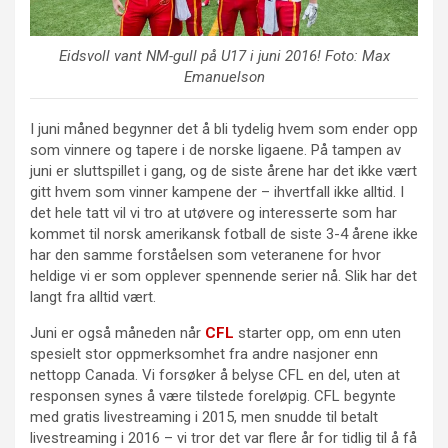
Eidsvoll vant NM-gull på U17 i juni 2016! Foto: Max
Emanuelson
I juni måned begynner det å bli tydelig hvem som ender opp
som vinnere og tapere i de norske ligaene. På tampen av
juni er sluttspillet i gang, og de siste årene har det ikke vært
gitt hvem som vinner kampene der – ihvertfall ikke alltid. I
det hele tatt vil vi tro at utøvere og interesserte som har
kommet til norsk amerikansk fotball de siste 3-4 årene ikke
har den samme forståelsen som veteranene for hvor
heldige vi er som opplever spennende serier nå. Slik har det
langt fra alltid vært.
Juni er også måneden når
CFL
starter opp, om enn uten
spesielt stor oppmerksomhet fra andre nasjoner enn
nettopp Canada. Vi forsøker å belyse CFL en del, uten at
responsen synes å være tilstede foreløpig. CFL begynte
med gratis livestreaming i 2015, men snudde til betalt
livestreaming i 2016 – vi tror det var flere år for tidlig til å få