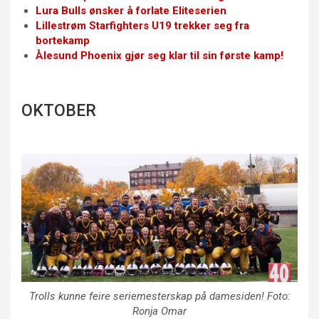
Lura Bulls ønsker å forlate Eliteserien
Lillestrøm Starfighters U19 trekker seg fra
bortekamp
Ålesund Phoenix gjør seg klar til sin første kamp!
OKTOBER
Trolls kunne feire seriemesterskap på damesiden! Foto:
Ronja Omar