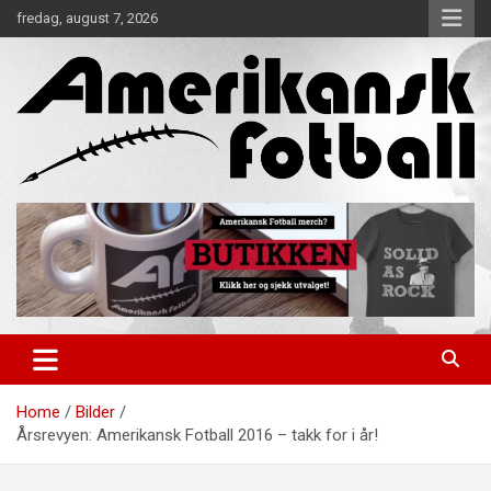
Skip
fredag, august 7, 2026
to
content
Alt om amerikansk fotball!
Amerikansk Fotball
Home
Bilder
Årsrevyen: Amerikansk Fotball 2016 – takk for i år!