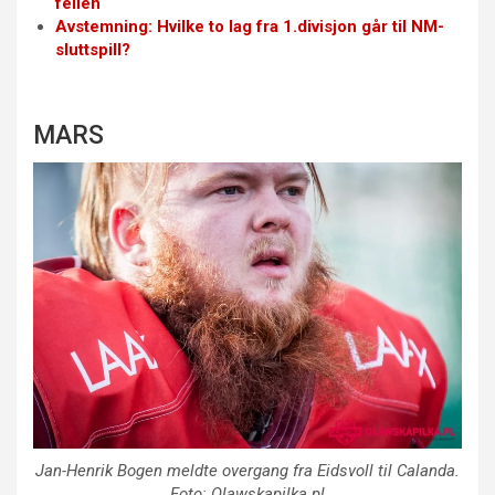
fellen
Avstemning: Hvilke to lag fra 1.divisjon går til NM-
sluttspill?
MARS
Jan-Henrik Bogen
meldte overgang fra Eidsvoll til Calanda.
Foto: Olawskapilka.pl