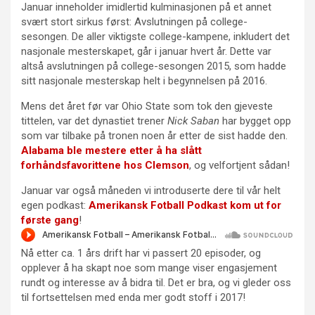
Januar inneholder imidlertid kulminasjonen på et annet
svært stort sirkus først: Avslutningen på college-
sesongen. De aller viktigste college-kampene, inkludert det
nasjonale mesterskapet, går i januar hvert år. Dette var
altså avslutningen på college-sesongen 2015, som hadde
sitt nasjonale mesterskap helt i begynnelsen på 2016.
Mens det året før var Ohio State som tok den gjeveste
tittelen, var det dynastiet trener
Nick Saban
har bygget opp
som var tilbake på tronen noen år etter de sist hadde den.
Alabama ble mestere etter å ha slått
forhåndsfavorittene hos Clemson
, og velfortjent sådan!
Januar var også måneden vi introduserte dere til vår helt
egen podkast:
Amerikansk Fotball Podkast kom ut for
første gang
!
Nå etter ca. 1 års drift har vi passert 20 episoder, og
opplever å ha skapt noe som mange viser engasjement
rundt og interesse av å bidra til. Det er bra, og vi gleder oss
til fortsettelsen med enda mer godt stoff i 2017!