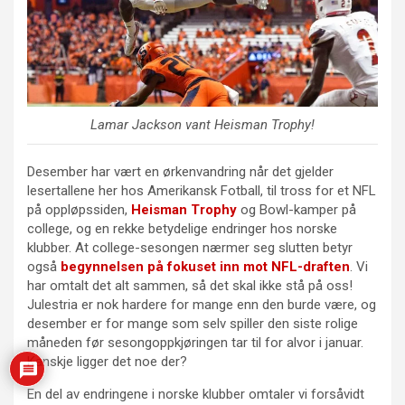
Lamar Jackson
vant Heisman Trophy!
Desember har vært en ørkenvandring når det gjelder
lesertallene her hos Amerikansk Fotball, til tross for et NFL
på oppløpssiden,
Heisman Trophy
og Bowl-kamper på
college, og en rekke betydelige endringer hos norske
klubber. At college-sesongen nærmer seg slutten betyr
også
begynnelsen på fokuset inn mot NFL-draften
. Vi
har omtalt det alt sammen, så det skal ikke stå på oss!
Julestria er nok hardere for mange enn den burde være, og
desember er for mange som selv spiller den siste rolige
måneden før sesongoppkjøringen tar til for alvor i januar.
Kanskje ligger det noe der?
En del av endringene i norske klubber omtaler vi forsåvidt