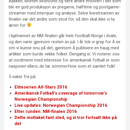
Bakken
,
Morten Midtsund
og flere andre involvert i det som
ble en god produksjon av pregame, halftime og postgame-
streamer med intervjuer og analyse. Selve livestreamen av
finalen var det andre som stod for, så den skal ikke vi ta
æren for
I kjølvannet av NM-finalen går hele football-Norge i dvale,
og den varer gjennom resten av juli. I år tok vi grep for å se
om vi kunne snu på det, gjennom å publisere en haug med
artikler som burde vekke folket. Dengang ei. Vi noterer oss
at nordmenn med interesse for amerikansk fotball er som
nasjonen ellers; de tar sommerferie som et samlet folk!
5 saker fra juli:
Eliteserien All-Stars 2016
Amerikansk Fotball’s coverage of tomorrow’s
Norwegian Championship
Live updates: Norwegian Championship 2016
Etter runden: NM-finalen 2016
Dette mottaket fant sted, og vi tror fortsatt ikke på
det