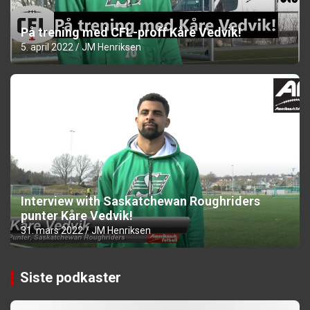
På trening med CFL-proff Kåre Vedvik!
5. april 2022
JM Henriksen
Interview with Saskatchewan Roughriders
punter Kåre Vedvik!
31. mars 2022
JM Henriksen
Siste podkaster