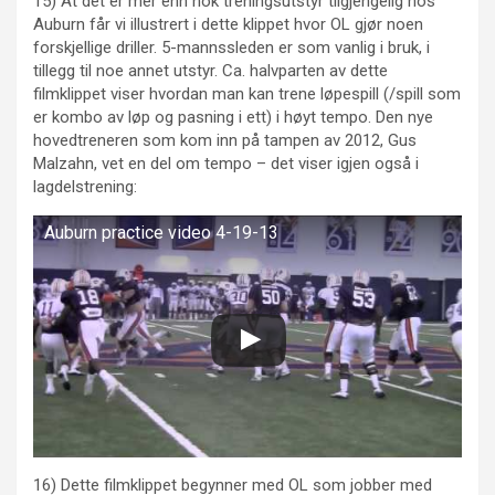
15) At det er mer enn nok treningsutstyr tilgjengelig hos
Auburn får vi illustrert i dette klippet hvor OL gjør noen
forskjellige driller. 5-mannssleden er som vanlig i bruk, i
tillegg til noe annet utstyr. Ca. halvparten av dette
filmklippet viser hvordan man kan trene løpespill (/spill som
er kombo av løp og pasning i ett) i høyt tempo. Den nye
hovedtreneren som kom inn på tampen av 2012, Gus
Malzahn, vet en del om tempo – det viser igjen også i
lagdelstrening:
Auburn practice video 4-19-13
16) Dette filmklippet begynner med OL som jobber med