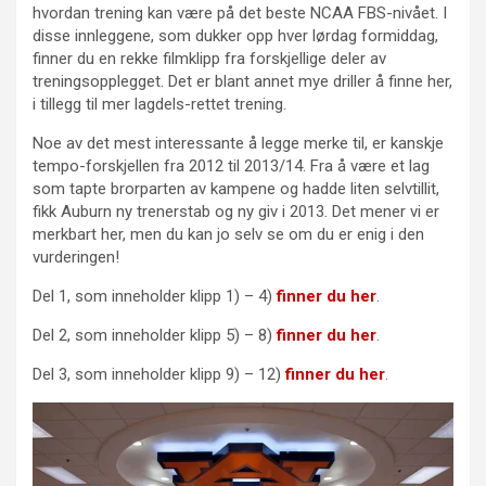
hvordan trening kan være på det beste NCAA FBS-nivået. I
disse innleggene, som dukker opp hver lørdag formiddag,
finner du en rekke filmklipp fra forskjellige deler av
treningsopplegget. Det er blant annet mye driller å finne her,
i tillegg til mer lagdels-rettet trening.
Noe av det mest interessante å legge merke til, er kanskje
tempo-forskjellen fra 2012 til 2013/14. Fra å være et lag
som tapte brorparten av kampene og hadde liten selvtillit,
fikk Auburn ny trenerstab og ny giv i 2013. Det mener vi er
merkbart her, men du kan jo selv se om du er enig i den
vurderingen!
Del 1, som inneholder klipp 1) – 4)
finner du her
.
Del 2, som inneholder klipp 5) – 8)
finner du her
.
Del 3, som inneholder klipp 9) – 12)
finner du her
.