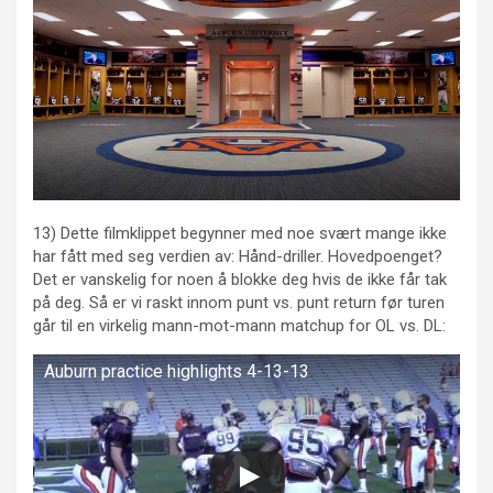
13) Dette filmklippet begynner med noe svært mange ikke
har fått med seg verdien av: Hånd-driller. Hovedpoenget?
Det er vanskelig for noen å blokke deg hvis de ikke får tak
på deg. Så er vi raskt innom punt vs. punt return før turen
går til en virkelig mann-mot-mann matchup for OL vs. DL:
Auburn practice highlights 4-13-13