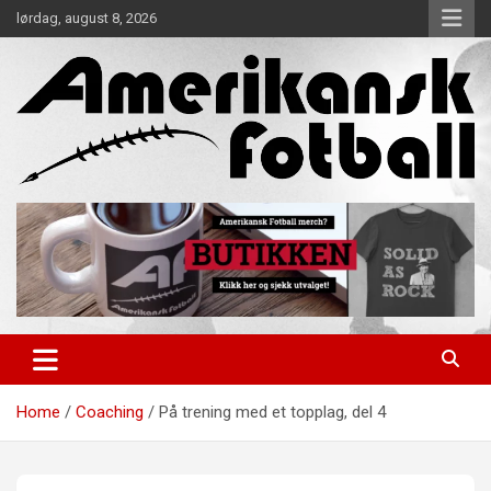
Skip
lørdag, august 8, 2026
to
content
Alt om amerikansk fotball!
Amerikansk Fotball
Home
Coaching
På trening med et topplag, del 4