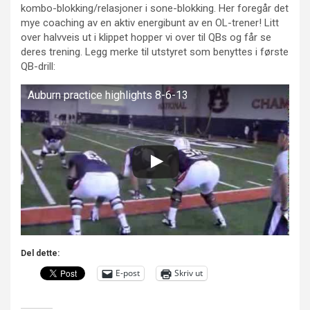
kombo-blokking/relasjoner i sone-blokking. Her foregår det
mye coaching av en aktiv energibunt av en OL-trener! Litt
over halvveis ut i klippet hopper vi over til QBs og får se
deres trening. Legg merke til utstyret som benyttes i første
QB-drill:
Auburn practice highlights 8-6-13
Del dette:
E-post
Skriv ut