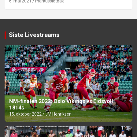
6. mai 2021
markussletbak
Siste Livestreams
NM-finalen 2022: Oslo Vikings vs Eidsvoll
1814s
15. oktober 2022
JM Henriksen