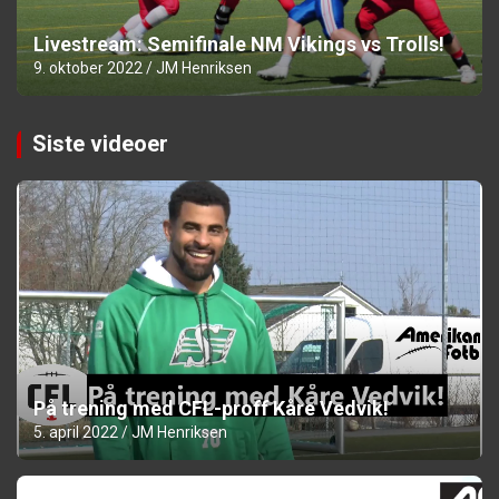
Livestream: Semifinale NM Vikings vs Trolls!
9. oktober 2022
JM Henriksen
Siste videoer
På trening med CFL-proff Kåre Vedvik!
5. april 2022
JM Henriksen