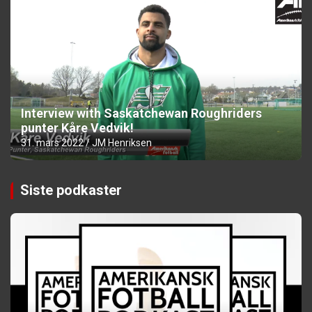
Interview with Saskatchewan Roughriders
punter Kåre Vedvik!
31. mars 2022
JM Henriksen
Siste podkaster