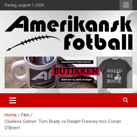
Skip
fredag, august 7, 2026
to
content
Alt om amerikansk fotball!
Amerikansk Fotball
Home
Film
Clueless Gamer: Tom Brady vs Dwight Freeney hos Conan
O’Brien!