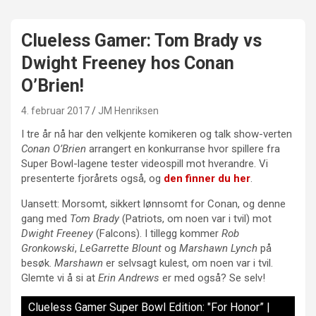
Clueless Gamer: Tom Brady vs
Dwight Freeney hos Conan
O’Brien!
4. februar 2017
JM Henriksen
I tre år nå har den velkjente komikeren og talk show-verten
Conan O’Brien
arrangert en konkurranse hvor spillere fra
Super Bowl-lagene tester videospill mot hverandre. Vi
presenterte fjorårets også, og
den finner du her
.
Uansett: Morsomt, sikkert lønnsomt for Conan, og denne
gang med
Tom Brady
(Patriots, om noen var i tvil) mot
Dwight Freeney
(Falcons). I tillegg kommer
Rob
Gronkowski
,
LeGarrette Blount
og
Marshawn Lynch
på
besøk.
Marshawn
er selvsagt kulest, om noen var i tvil.
Glemte vi å si at
Erin Andrews
er med også? Se selv!
Clueless Gamer Super Bowl Edition: "For Honor” |