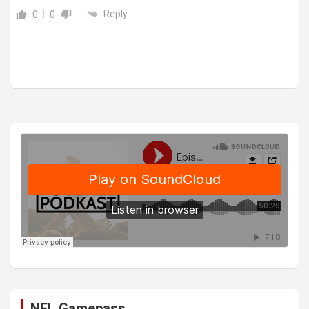
Reply
0
0
NFL Gamepass