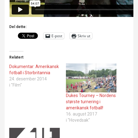
Del dette:
E-post
Skriv ut
Relatert
Dokumentar: Amerikansk
fotball i Storbritannia
24. desember 2014
i "Film"
Dukes Tourney – Nordens
største turnering i
amerikansk fotball!
16. august 2017
i "Hovedsak"