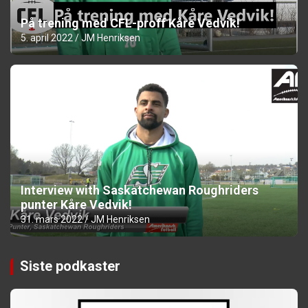
På trening med CFL-proff Kåre Vedvik!
5. april 2022
JM Henriksen
Interview with Saskatchewan Roughriders
punter Kåre Vedvik!
31. mars 2022
JM Henriksen
Siste podkaster