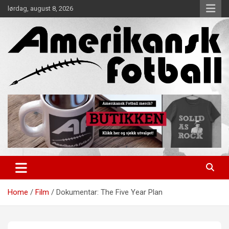
Skip
lørdag, august 8, 2026
to
content
Alt om amerikansk fotball!
Amerikansk Fotball
Home
Film
Dokumentar: The Five Year Plan