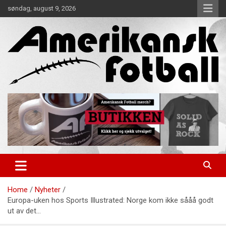
Skip
søndag, august 9, 2026
to
content
Alt om amerikansk fotball!
Amerikansk Fotball
Home
Nyheter
Europa-uken hos Sports Illustrated: Norge kom ikke sååå godt
ut av det…