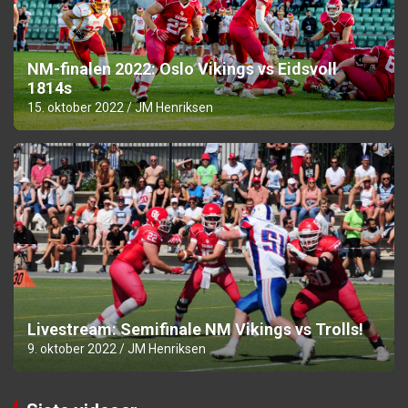
NM-finalen 2022: Oslo Vikings vs Eidsvoll
1814s
15. oktober 2022
JM Henriksen
Livestream: Semifinale NM Vikings vs Trolls!
9. oktober 2022
JM Henriksen