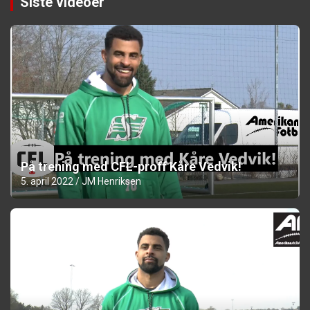
Siste videoer
På trening med CFL-proff Kåre Vedvik!
5. april 2022
JM Henriksen