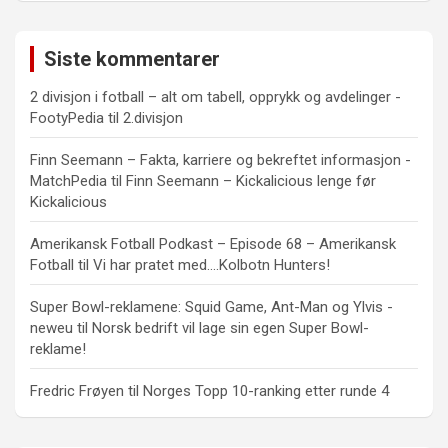
Siste kommentarer
2 divisjon i fotball – alt om tabell, opprykk og avdelinger -
FootyPedia
til
2.divisjon
Finn Seemann – Fakta, karriere og bekreftet informasjon -
MatchPedia
til
Finn Seemann – Kickalicious lenge før
Kickalicious
Amerikansk Fotball Podkast – Episode 68 – Amerikansk
Fotball
til
Vi har pratet med….Kolbotn Hunters!
Super Bowl-reklamene: Squid Game, Ant-Man og Ylvis -
neweu
til
Norsk bedrift vil lage sin egen Super Bowl-
reklame!
Fredric Frøyen
til
Norges Topp 10-ranking etter runde 4