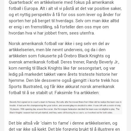
Quarterback’ en artikkelserie med fokus på amerikansk
fotball i Europa. Alt i alt vil vi påstå at det var positive saker,
og et nyttig perspektiv å få for oss som lever og ånder for
sporten her på berget til hverdags. Selv om man ikke alltid
er enig i en fremstilling, så forteller den oss mye om
hvordan hva vi har jobbet frem, sees utenfra.
Norsk amerikansk fotball var ikke i seg selv en del av
artikkelserien, men ble nevnt underveis, og da i den
artikkelen som fokuserte på Örebro Black Knights og
svensk amerikansk fotball. Deres trener, Randy Beverly Jr.,
kom nemlig til Black Knights like før sesongstart, og var
ledig på markedet takket være årets tristeste historie her
hjemme. Den ble dessverre også gjengitt i korte trekk hos
Sports Illustrated, og får ikke akkurat norsk amerikansk
fotball til å se stabilt ut. Faksimile fra artikkelen:
Det ble altså vår ‘claim to fame’ i denne artikkelserien, og
det var ikke så kjekt. Det ble forøvrig brukt til å illustrere en