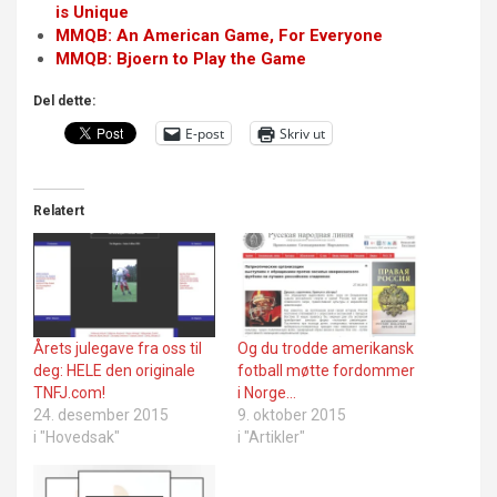
is Unique
MMQB: An American Game, For Everyone
MMQB: Bjoern to Play the Game
Del dette:
E-post
Skriv ut
Relatert
Årets julegave fra oss til
Og du trodde amerikansk
deg: HELE den originale
fotball møtte fordommer
TNFJ.com!
i Norge…
24. desember 2015
9. oktober 2015
i "Hovedsak"
i "Artikler"