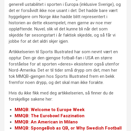
generell ustabilitet i sporten i Europa (inklusive Sverige), og
det er forsåvidt ikke noe usant i det. Det hadde bare vært
hyggeligere om Norge ikke hadde blitt representert i
historien av dette eksempelet, men gjerne av noe mer
oppløftende. Nuvel; slik vil det kunne bli når det som
skjedde før sesongstart i år faktisk skjedde, og så får vi
jobbe for at det aldri skjer igjen.
Artikkelserien til Sports Illustrated har som nevnt vært en
opptur. Den gir den gjengse fotball-fan i USA en større
forståelse for at sporten «deres» eksisterer også utenfor
Nord-Amerika. Det er til tider små drypp om det, men her
tok MMQB-gjengen hos Sports Illustrated frem en bekk
fremfor noen drypp, og det skal man ikke forakte.
Hvis du ikke fikk med deg artikkelserien, så finner du de
forskjellige sakene her:
MMQB: Welcome to Europe Week
MMQB: The Eurobowl Faszination
MMQB: An American in Milano
MMQB: SpongeBob as QB, or Why Swedish Football