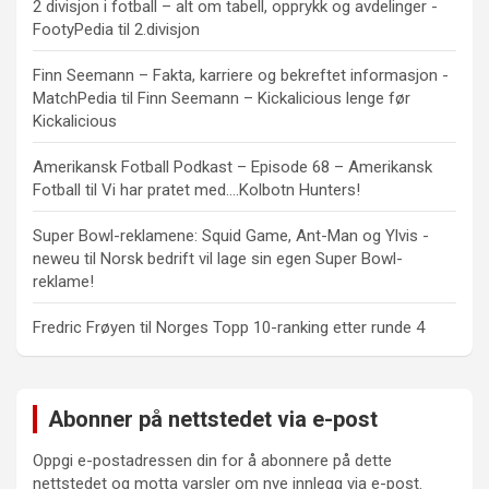
2 divisjon i fotball – alt om tabell, opprykk og avdelinger -
FootyPedia
til
2.divisjon
Finn Seemann – Fakta, karriere og bekreftet informasjon -
MatchPedia
til
Finn Seemann – Kickalicious lenge før
Kickalicious
Amerikansk Fotball Podkast – Episode 68 – Amerikansk
Fotball
til
Vi har pratet med….Kolbotn Hunters!
Super Bowl-reklamene: Squid Game, Ant-Man og Ylvis -
neweu
til
Norsk bedrift vil lage sin egen Super Bowl-
reklame!
Fredric Frøyen
til
Norges Topp 10-ranking etter runde 4
Abonner på nettstedet via e-post
Oppgi e-postadressen din for å abonnere på dette
nettstedet og motta varsler om nye innlegg via e-post.