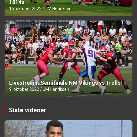
1814s
15. oktober 2022
JM Henriksen
Livestream: Semifinale NM Vikings vs Trolls!
9. oktober 2022
JM Henriksen
Siste videoer