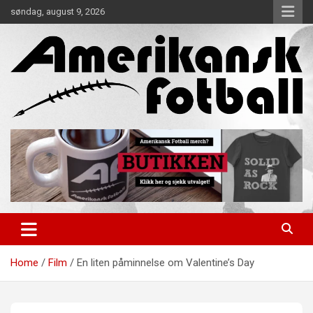
Skip
søndag, august 9, 2026
to
content
Alt om amerikansk fotball!
Amerikansk Fotball
Home
Film
En liten påminnelse om Valentine’s Day