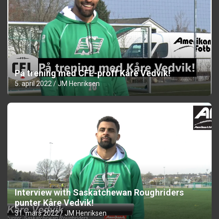
På trening med CFL-proff Kåre Vedvik!
5. april 2022
JM Henriksen
Interview with Saskatchewan Roughriders
punter Kåre Vedvik!
31. mars 2022
JM Henriksen