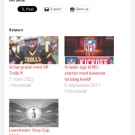
Del dette:
E-post
Skriv ut
Relatert
Vi har pratet med VIF
Vi lader opp til NFL-
Trolls !!!
starten med liveshow
7. mars 2022
torsdag kveld!
i "Hovedsak"
6. september 2017
i "Hovedsak"
Livestream: Grey Cup