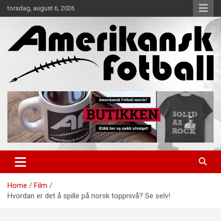
Skip
torsdag, august 6, 2026
to
content
Alt om amerikansk fotball!
Amerikansk Fotball
Home
Film
Hvordan er det å spille på norsk toppnivå? Se selv!