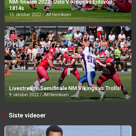
NM-finalen 2022: Oslo Vikings vs Eidsvoll
1814s
15. oktober 2022
JM Henriksen
Livestream: Semifinale NM Vikings vs Trolls!
9. oktober 2022
JM Henriksen
Siste videoer