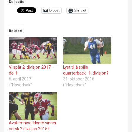
Del dette:
E-post
Skriv ut
Relatert
Vi spår 2. divisjon 2017 –
Lyst til å spille
del 1
quarterback i 1. divisjon?
6. april 2017
31. oktober 2016
i "Hovedsak"
i "Hovedsak"
Avstemning: Hvem vinner
norsk 2.divisjon 2015?