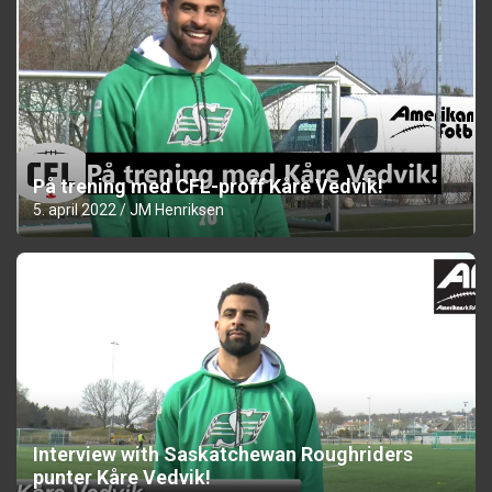
På trening med CFL-proff Kåre Vedvik!
5. april 2022
JM Henriksen
Interview with Saskatchewan Roughriders
punter Kåre Vedvik!