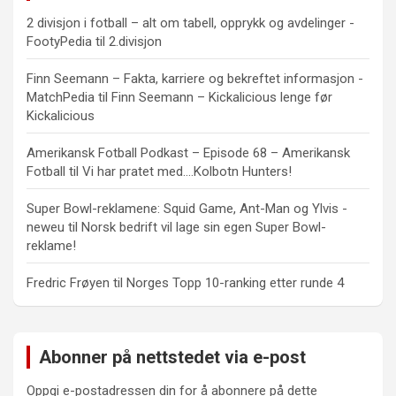
2 divisjon i fotball – alt om tabell, opprykk og avdelinger -
FootyPedia
til
2.divisjon
Finn Seemann – Fakta, karriere og bekreftet informasjon -
MatchPedia
til
Finn Seemann – Kickalicious lenge før
Kickalicious
Amerikansk Fotball Podkast – Episode 68 – Amerikansk
Fotball
til
Vi har pratet med….Kolbotn Hunters!
Super Bowl-reklamene: Squid Game, Ant-Man og Ylvis -
neweu
til
Norsk bedrift vil lage sin egen Super Bowl-
reklame!
Fredric Frøyen
til
Norges Topp 10-ranking etter runde 4
Abonner på nettstedet via e-post
Oppgi e-postadressen din for å abonnere på dette