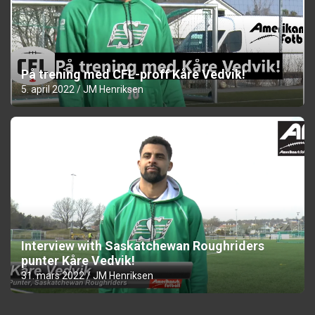
På trening med CFL-proff Kåre Vedvik!
5. april 2022
JM Henriksen
Interview with Saskatchewan Roughriders
punter Kåre Vedvik!
31. mars 2022
JM Henriksen