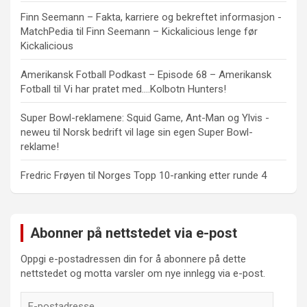
Finn Seemann – Fakta, karriere og bekreftet informasjon -
MatchPedia
til
Finn Seemann – Kickalicious lenge før
Kickalicious
Amerikansk Fotball Podkast – Episode 68 – Amerikansk
Fotball
til
Vi har pratet med….Kolbotn Hunters!
Super Bowl-reklamene: Squid Game, Ant-Man og Ylvis -
neweu
til
Norsk bedrift vil lage sin egen Super Bowl-
reklame!
Fredric Frøyen
til
Norges Topp 10-ranking etter runde 4
Abonner på nettstedet via e-post
Oppgi e-postadressen din for å abonnere på dette
nettstedet og motta varsler om nye innlegg via e-post.
E-