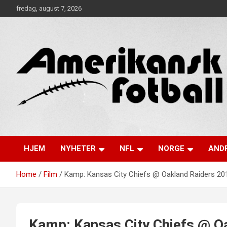
Skip
fredag, august 7, 2026
to
content
Alt om amerikansk fotball!
Amerikansk Fotball
HJEM
NYHETER
NFL
NORGE
ANDR
Home
Film
Kamp: Kansas City Chiefs @ Oakland Raiders 20
Kamp: Kansas City Chiefs @ O