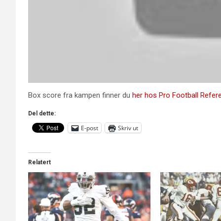
Box score fra kampen finner du
her hos Pro Football Refer
Del dette:
E-post
Skriv ut
Relatert