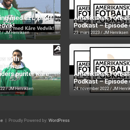
ning med CFL-proff
Amerikansk Fotball
dvik!
Podkast – Episode
2
JM Henriksen
23. mars 2023
JM Henriksen
ew with
chewan
iders punter Kåre
Amerikansk Fotball
Podkast – Episode
022
JM Henriksen
24. november 2022
JM Henri
se
Proudly Powered by:
WordPress