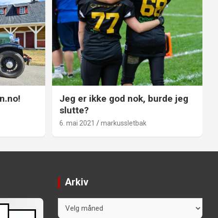
n.no!
Jeg er ikke god nok, burde jeg
slutte?
6. mai 2021
markussletbak
Arkiv
Arkiv