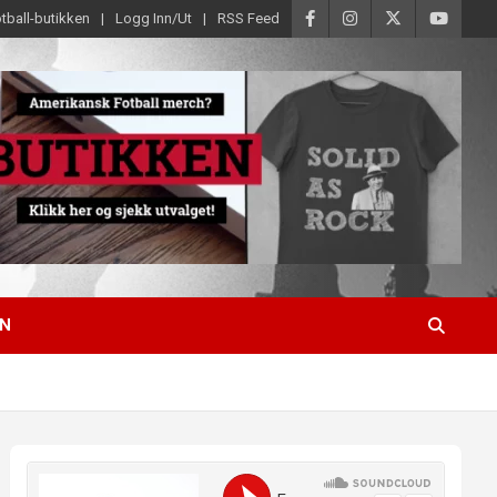
tball-butikken
Logg Inn/Ut
RSS Feed
EN