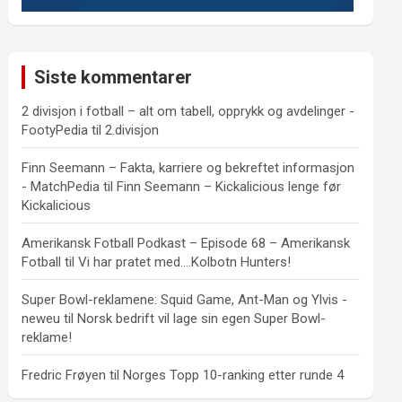
Siste kommentarer
2 divisjon i fotball – alt om tabell, opprykk og avdelinger -
FootyPedia
til
2.divisjon
Finn Seemann – Fakta, karriere og bekreftet informasjon
- MatchPedia
til
Finn Seemann – Kickalicious lenge før
Kickalicious
Amerikansk Fotball Podkast – Episode 68 – Amerikansk
Fotball
til
Vi har pratet med….Kolbotn Hunters!
Super Bowl-reklamene: Squid Game, Ant-Man og Ylvis -
neweu
til
Norsk bedrift vil lage sin egen Super Bowl-
reklame!
Fredric Frøyen
til
Norges Topp 10-ranking etter runde 4