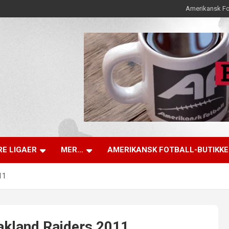
Amerikansk Fo
E LIGAER
MER…
AMERIKANSK FOTBALL-BUTIKK
11
akland Raiders 2011