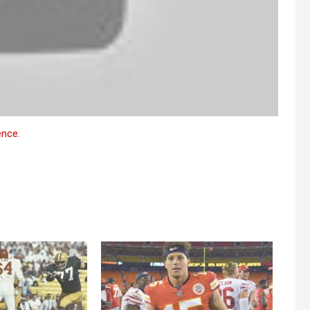
ence
.