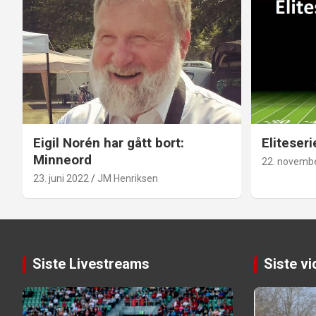
Eigil Norén har gått bort:
Eliteseri
Minneord
22. novemb
23. juni 2022
JM Henriksen
Siste Livestreams
Siste v