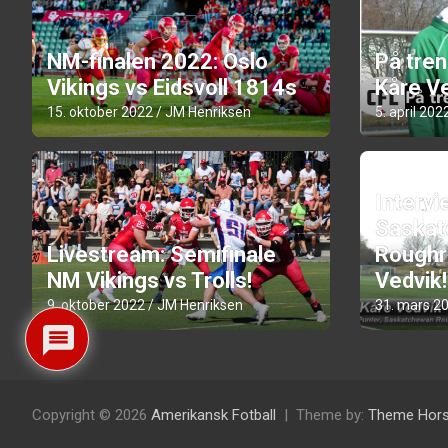
NM-finalen 2022: Oslo
På tre
Vikings vs Eidsvoll 1814s
Kåre Ve
15. oktober 2022
JM Henriksen
5. april 202
Intervi
Saskat
Livestream: Semifinale
Roughr
NM Vikings vs Trolls!
Vedvik!
9. oktober 2022
JM Henriksen
31. mars 2
Copyright © 2026
Amerikansk Fotball
Theme by:
Theme Hor