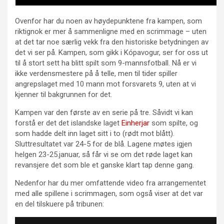
Ovenfor har du noen av høydepunktene fra kampen, som
riktignok er mer å sammenligne med en scrimmage – uten
at det tar noe særlig vekk fra den historiske betydningen av
det vi ser på. Kampen, som gikk i Kópavogur, ser for oss ut
til å stort sett ha blitt spilt som 9-mannsfotball. Nå er vi
ikke verdensmestere på å telle, men til tider spiller
angrepslaget med 10 mann mot forsvarets 9, uten at vi
kjenner til bakgrunnen for det.
Kampen var den første av en serie på tre. Såvidt vi kan
forstå er det det islandske laget
Einherjar
som spilte, og
som hadde delt inn laget sitt i to (rødt mot blått).
Sluttresultatet var 24-5 for de blå. Lagene møtes igjen
helgen 23-25.januar, så får vi se om det røde laget kan
revansjere det som ble et ganske klart tap denne gang.
Nedenfor har du mer omfattende video fra arrangementet
med alle spillene i scrimmagen, som også viser at det var
en del tilskuere på tribunen: