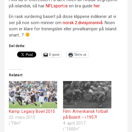
på islandsk, så har
NFLsport.is
en bra guide
her
.
En rask vurdering basert på disse klippene indikerer at vi
ser på noe som minner om
norsk 2.divisjonsnivå
. Noen
som er klare for treningsleir eller privatkamper på Island
snart…?
Del dette:
E-post
Skriv ut
Relatert
Kamp: Legacy Bowl 2015
Film: Amerikansk fotball
25. mars 2015
på Bislett – i 1957!
i "Film"
4. april 2017
i "1000+"