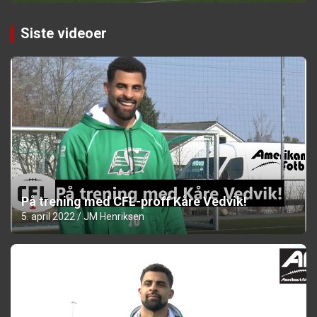
Siste videoer
På trening med CFL-proff Kåre Vedvik!
5. april 2022
JM Henriksen