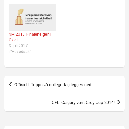
NM 2017: Finalehelgen i
Oslo!
3. juli 2017
i "Hovedsak"
Innleggsnavigasjon
Offisielt: Toppnivå college-lag legges ned
CFL: Calgary vant Grey Cup 2014!