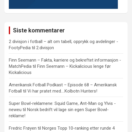
Siste kommentarer
2 divisjon i fotball – alt om tabell, opprykk og avdelinger -
FootyPedia
til
2.divisjon
Finn Seemann – Fakta, karriere og bekreftet informasjon -
MatchPedia
til
Finn Seemann – Kickalicious lenge før
Kickalicious
Amerikansk Fotball Podkast – Episode 68 – Amerikansk
Fotball
til
Vi har pratet med….Kolbotn Hunters!
Super Bowl-reklamene: Squid Game, Ant-Man og Ylvis -
neweu
til
Norsk bedrift vil lage sin egen Super Bowl-
reklame!
Fredric Frøyen
til
Norges Topp 10-ranking etter runde 4