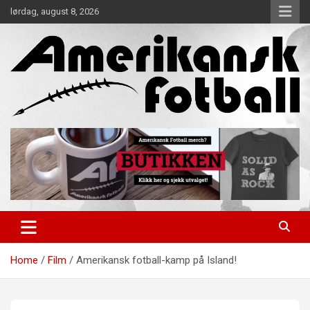
Skip
lørdag, august 8, 2026
to
content
Alt om amerikansk fotball!
Amerikansk Fotball
Home
Film
Amerikansk fotball-kamp på Island!