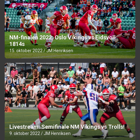
NM-finalen 2022: Oslo Vikings vs Eidsvoll
1814s
15. oktober 2022
JM Henriksen
Livestream: Semifinale NM Vikings vs Trolls!
9. oktober 2022
JM Henriksen