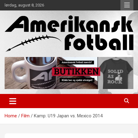
Skip
lørdag, august 8, 2026
to
content
Alt om amerikansk fotball!
Amerikansk Fotball
Home
Film
Kamp: U19 Japan vs. Mexico 2014