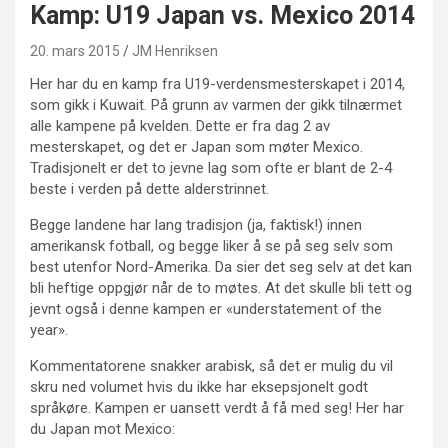
Kamp: U19 Japan vs. Mexico 2014
20. mars 2015
JM Henriksen
Her har du en kamp fra U19-verdensmesterskapet i 2014,
som gikk i Kuwait. På grunn av varmen der gikk tilnærmet
alle kampene på kvelden. Dette er fra dag 2 av
mesterskapet, og det er Japan som møter Mexico.
Tradisjonelt er det to jevne lag som ofte er blant de 2-4
beste i verden på dette alderstrinnet.
Begge landene har lang tradisjon (ja, faktisk!) innen
amerikansk fotball, og begge liker å se på seg selv som
best utenfor Nord-Amerika. Da sier det seg selv at det kan
bli heftige oppgjør når de to møtes. At det skulle bli tett og
jevnt også i denne kampen er «understatement of the
year».
Kommentatorene snakker arabisk, så det er mulig du vil
skru ned volumet hvis du ikke har eksepsjonelt godt
språkøre. Kampen er uansett verdt å få med seg! Her har
du Japan mot Mexico: