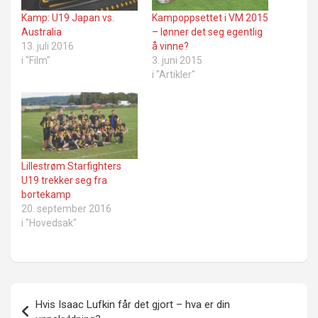
Kamp: U19 Japan vs.
Kampoppsettet i VM 2015
Australia
– lønner det seg egentlig
13. juli 2016
å vinne?
i "Film"
3. juni 2015
i "Artikler"
Lillestrøm Starfighters
U19 trekker seg fra
bortekamp
20. september 2016
i "Hovedsak"
Innleggsnavigasjon
Hvis Isaac Lufkin får det gjort – hva er din