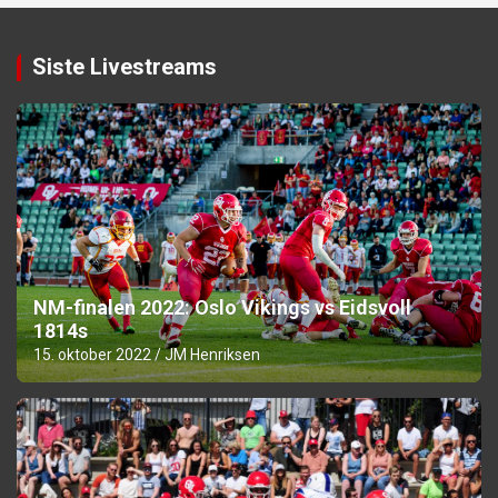
Siste Livestreams
NM-finalen 2022: Oslo Vikings vs Eidsvoll
1814s
15. oktober 2022
JM Henriksen