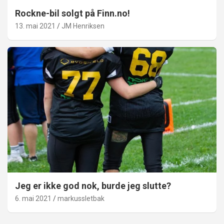
Rockne-bil solgt på Finn.no!
13. mai 2021
JM Henriksen
Jeg er ikke god nok, burde jeg slutte?
6. mai 2021
markussletbak