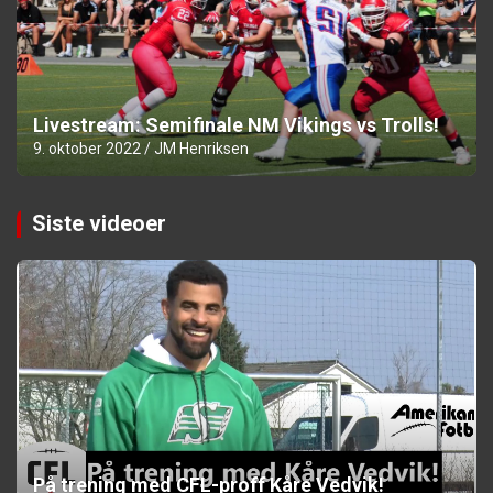
Livestream: Semifinale NM Vikings vs Trolls!
9. oktober 2022
JM Henriksen
Siste videoer
På trening med CFL-proff Kåre Vedvik!