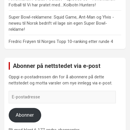
Fotball
til
Vi har pratet med….Kolbotn Hunters!
Super Bowl-reklamene: Squid Game, Ant-Man og Ylvis -
neweu
til
Norsk bedrift vil lage sin egen Super Bowl-
reklame!
Fredric Frøyen
til
Norges Topp 10-ranking etter runde 4
Abonner på nettstedet via e-post
Oppgi e-postadressen din for å abonnere på dette
nettstedet og motta varsler om nye innlegg via e-post.
E-
postadresse
Abonner
Bli med blant 6 177 andre abonnenter