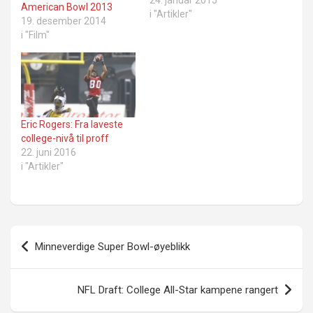
24. januar 2015
American Bowl 2013
i "Artikler"
19. desember 2014
i "Film"
Eric Rogers: Fra laveste
college-nivå til proff
22. juni 2016
i "Artikler"
Innleggsnavigasjon
Minneverdige Super Bowl-øyeblikk
NFL Draft: College All-Star kampene rangert