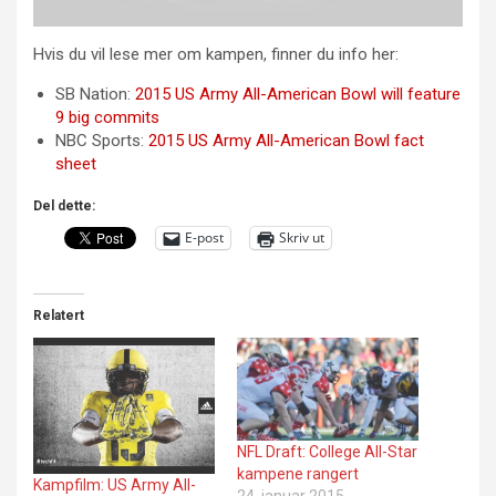
Hvis du vil lese mer om kampen, finner du info her:
SB Nation:
2015 US Army All-American Bowl will feature
9 big commits
NBC Sports:
2015 US Army All-American Bowl fact
sheet
Del dette:
E-post
Skriv ut
Relatert
NFL Draft: College All-Star
kampene rangert
Kampfilm: US Army All-