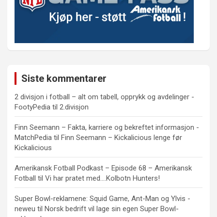
Siste kommentarer
2 divisjon i fotball – alt om tabell, opprykk og avdelinger -
FootyPedia
til
2.divisjon
Finn Seemann – Fakta, karriere og bekreftet informasjon -
MatchPedia
til
Finn Seemann – Kickalicious lenge før
Kickalicious
Amerikansk Fotball Podkast – Episode 68 – Amerikansk
Fotball
til
Vi har pratet med….Kolbotn Hunters!
Super Bowl-reklamene: Squid Game, Ant-Man og Ylvis -
neweu
til
Norsk bedrift vil lage sin egen Super Bowl-