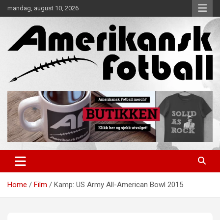
Skip
mandag, august 10, 2026
to
content
Alt om amerikansk fotball!
Amerikansk Fotball
Home
Film
Kamp: US Army All-American Bowl 2015