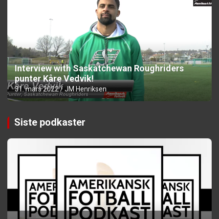
Interview with Saskatchewan Roughriders
punter Kåre Vedvik!
31. mars 2022
JM Henriksen
Siste podkaster