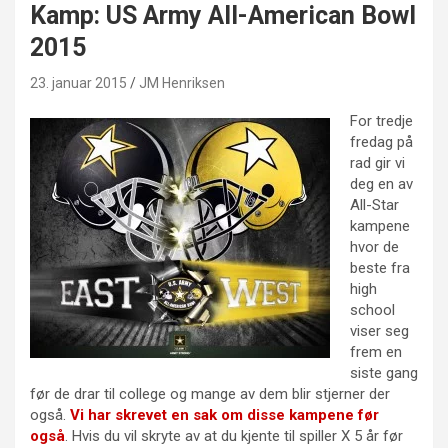
Kamp: US Army All-American Bowl
2015
23. januar 2015
JM Henriksen
For tredje
fredag på
rad gir vi
deg en av
All-Star
kampene
hvor de
beste fra
high
school
viser seg
frem en
siste gang
før de drar til college og mange av dem blir stjerner der
også.
Vi har skrevet en sak om disse kampene før
også
. Hvis du vil skryte av at du kjente til spiller X 5 år før