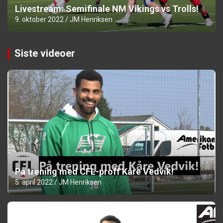
Livestream: Semifinale NM Vikings vs Trolls!
9. oktober 2022
JM Henriksen
Siste videoer
På trening med CFL-proff Kåre Vedvik!
5. april 2022
JM Henriksen