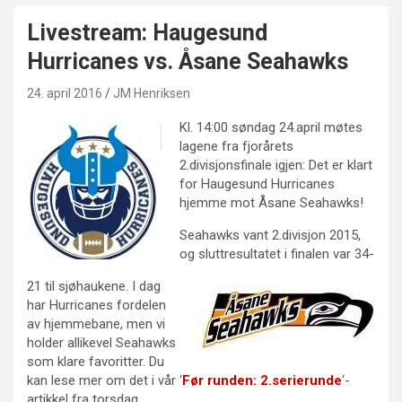
Livestream: Haugesund
Hurricanes vs. Åsane Seahawks
24. april 2016
JM Henriksen
Kl. 14:00 søndag 24.april møtes
lagene fra fjorårets
2.divisjonsfinale igjen: Det er klart
for Haugesund Hurricanes
hjemme mot Åsane Seahawks!
Seahawks vant 2.divisjon 2015,
og sluttresultatet i finalen var 34-
21 til sjøhaukene. I dag
har Hurricanes fordelen
av hjemmebane, men vi
holder allikevel Seahawks
som klare favoritter. Du
kan lese mer om det i vår ‘
Før runden: 2.serierunde
‘-
artikkel fra torsdag.