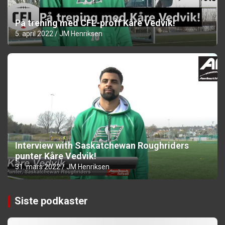
På trening med CFL-proff Kåre Vedvik!
5. april 2022
JM Henriksen
Interview with Saskatchewan Roughriders
punter Kåre Vedvik!
31. mars 2022
JM Henriksen
Siste podkaster