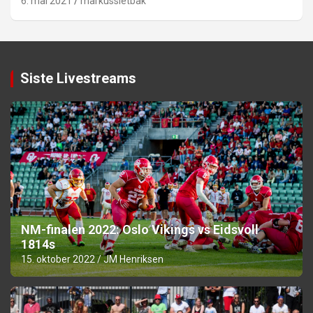
6. mai 2021
markussletbak
Siste Livestreams
NM-finalen 2022: Oslo Vikings vs Eidsvoll
1814s
15. oktober 2022
JM Henriksen