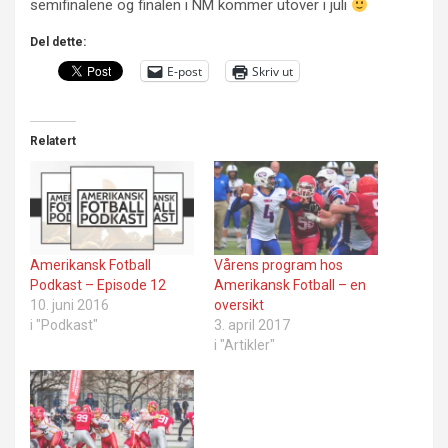
semifinalene og finalen i NM kommer utover i juli
Del dette:
E-post
Skriv ut
Relatert
Amerikansk Fotball
Vårens program hos
Podkast – Episode 12
Amerikansk Fotball – en
10. juni 2016
oversikt
i "Podkast"
3. april 2017
i "Artikler"