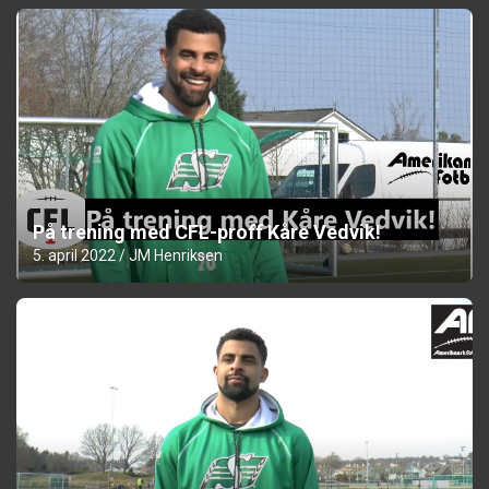
På trening med CFL-proff Kåre Vedvik!
5. april 2022
JM Henriksen