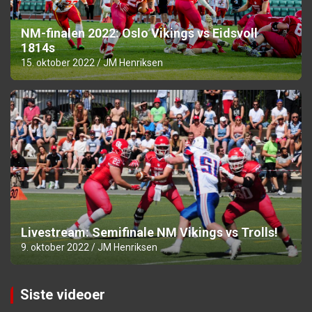
NM-finalen 2022: Oslo Vikings vs Eidsvoll
1814s
15. oktober 2022
JM Henriksen
Livestream: Semifinale NM Vikings vs Trolls!
9. oktober 2022
JM Henriksen
Siste videoer