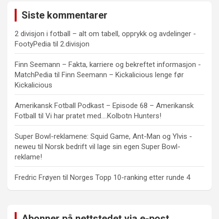
Siste kommentarer
2 divisjon i fotball – alt om tabell, opprykk og avdelinger -
FootyPedia
til
2.divisjon
Finn Seemann – Fakta, karriere og bekreftet informasjon -
MatchPedia
til
Finn Seemann – Kickalicious lenge før
Kickalicious
Amerikansk Fotball Podkast – Episode 68 – Amerikansk
Fotball
til
Vi har pratet med….Kolbotn Hunters!
Super Bowl-reklamene: Squid Game, Ant-Man og Ylvis -
neweu
til
Norsk bedrift vil lage sin egen Super Bowl-
reklame!
Fredric Frøyen
til
Norges Topp 10-ranking etter runde 4
Abonner på nettstedet via e-post