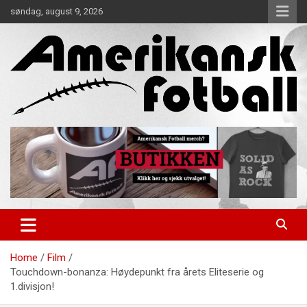
Skip
søndag, august 9, 2026
to
content
Alt om amerikansk fotball!
Amerikansk Fotball
Home
Film
Touchdown-bonanza: Høydepunkt fra årets Eliteserie og
1.divisjon!