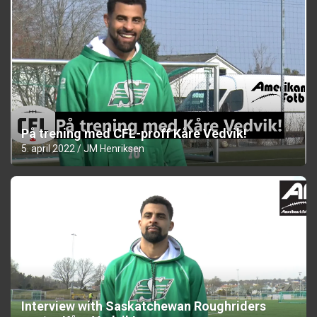
På trening med CFL-proff Kåre Vedvik!
5. april 2022
JM Henriksen
Interview with Saskatchewan Roughriders