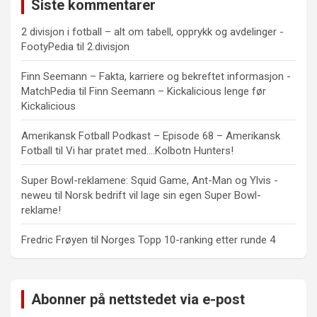
Siste kommentarer
2 divisjon i fotball – alt om tabell, opprykk og avdelinger -
FootyPedia
til
2.divisjon
Finn Seemann – Fakta, karriere og bekreftet informasjon -
MatchPedia
til
Finn Seemann – Kickalicious lenge før
Kickalicious
Amerikansk Fotball Podkast – Episode 68 – Amerikansk
Fotball
til
Vi har pratet med….Kolbotn Hunters!
Super Bowl-reklamene: Squid Game, Ant-Man og Ylvis -
neweu
til
Norsk bedrift vil lage sin egen Super Bowl-
reklame!
Fredric Frøyen
til
Norges Topp 10-ranking etter runde 4
Abonner på nettstedet via e-post