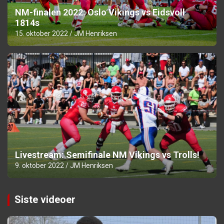
NM-finalen 2022: Oslo Vikings vs Eidsvoll
1814s
15. oktober 2022
JM Henriksen
Livestream: Semifinale NM Vikings vs Trolls!
9. oktober 2022
JM Henriksen
Siste videoer