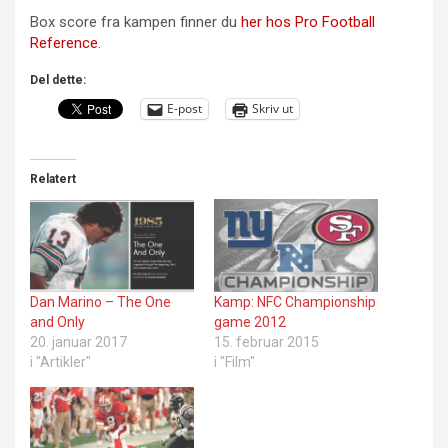
Box score fra kampen finner du
her hos Pro Football
Reference
.
Del dette:
E-post
Skriv ut
Relatert
Dan Marino – The One
Kamp: NFC Championship
and Only
game 2012
20. januar 2017
15. februar 2015
i "Artikler"
i "Film"