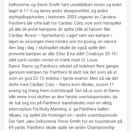
Delhomme og Steve Smith fant umiddelbart tonen og ledet
laget til 11-5 og deres andre divisjonstittel, og andre
sluttspillopptreden, i historien. 2003-utgaven av Carolina
Panthers blir ofte kalt for Cardiac Cats, noe som henspiller
på alle de jevne kampene de spilte (slik at fansen fikk
Cardiac Arrest – hjertestans). Laget vant syv kamper i
løpet av sesongen med mindre enn tre poeng, en rekord
den dag i dag. I sluttspillet skulle de også spille den
jevneste kampen av alle. Etter å ha slått Cowboys 29-10 i
wild card-runden ventet et møte med St. Louis
Rams. Rams og Panthers vekslet på ledelsen flere ganger
gjennom kampen før Panthers til slutt tok det som så ut
som en god 23-12-ledelse i fjerde kvarter. Men så var det
dette med Cardiac Cats – Rams kom tilbake, scoret 11
poeng og tvang frem overtidsspill. Det så ut som at Rams
ville vinne mot slutten av den første overtidsperioden, da
de tok seg inn på Panthers’ banehalvdel, men en viktig
interception fra Ricky Manning Jr. ga Panthers ballen
tilbake, og spillet ble forlenget inn i andre overtidsperiode.
Der fant Jake Delhomme Steve Smtih for en touchdown på
69 yards. Panthers skulle spille sin andre Championship