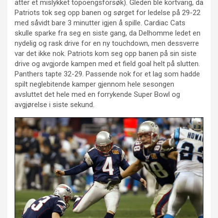
atter et mislykket topoengsforsøk). Gleden ble kortvarig, da
Patriots tok seg opp banen og sørget for ledelse på 29-22
med såvidt bare 3 minutter igjen å spille. Cardiac Cats
skulle sparke fra seg en siste gang, da Delhomme ledet en
nydelig og rask drive for en ny touchdown, men dessverre
var det ikke nok. Patriots kom seg opp banen på sin siste
drive og avgjorde kampen med et field goal helt på slutten.
Panthers tapte 32-29. Passende nok for et lag som hadde
spilt neglebitende kamper gjennom hele sesongen
avsluttet det hele med en forrykende Super Bowl og
avgjørelse i siste sekund.