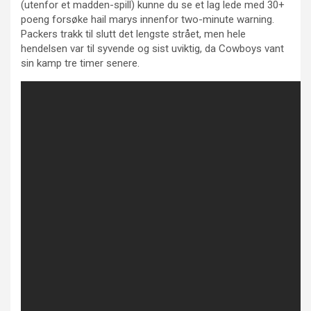
(utenfor et madden-spill) kunne du se et lag lede med 30+
poeng forsøke hail marys innenfor two-minute warning.
Packers trakk til slutt det lengste strået, men hele
hendelsen var til syvende og sist uviktig, da Cowboys vant
sin kamp tre timer senere.