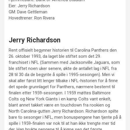
Eier: Jerry Richardson
GM: Dave Gettleman
Hovedtrener: Ron Rivera
Jerry Richardson
Rent offisielt begynner historien til Carolina Panthers den
26. oktober 1993, da laget ble stiftet som det 29.
franchiset i NFL (Sammen med Jacksonville Jaguars, som
ble stiftet noen uker senere, økte de antallet lag i NFL fra
28 til 30 da de begynte å spille i 1995-sesongen). Men vi
skal aller først litt lenger tilbake i NFL-historien for å finne
det spede grunnlaget for Panthers, nærmere bestemt til
finalen etter 1959-sesongen. I 1959 møttes Baltimore
Colts og New York Giants i en kamp Colts vant enkelt,
blant annet takket være en touchdown fra rookien og
North Carolina-gutten Jerry Richardson. Richardson spilte
bare to sesonger i NFL, men bonuspengene han tjente på å
spille i 1959-finalen var nok til at han ikke trengte mer tid
der. Han brukte pengene til å kjøpe seg det første