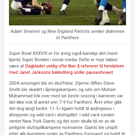
Adam Vinatieri og New England Patriots senker drømmen
til Panthers
Super Bowl XXXVIII er for øvrig også kanskje den mest
kjente Super Bowlen i norsk media. Dette er mye takket
være at
Dagbladet veldig ofte liker å refererer til hendelsen
med Janet Jacksons bekledning under pauseshowet
.
2004-sesongen ble en skuffelse. Stjerne-WRen Steve
Smith ble skadet i åpningskampen, og selv om Muhsin
Muhammad tok over med sin beste sesong i karrieren var
det ikke nok til annet enn 7-9 for Panthers. Året etter gikk
det dog langt bedre. 11-5 i ligaen holdt til andreplass i
divisjonen og wild card i sluttspillet. I wild card-runden
ventet New York Giants og det som skulle bli en av de
pinligste sluttspillkampene noensinne. Giants ble utspilt
etter alle kunstens regler av Panthers-forsvaret og holdt til