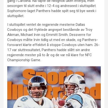
gang i Carolina. Nå tapte de riktignok uken etterpå, men
sesongen til slutt endte i 12-4 og andreseed i sluttspillet.
Sophomore-laget Panthers hadde spilt seg til bye week i
sluttspillet.
I sluttspillet ventet de regjerende mesterne Dallas
Cowboys og det fryktede angrepet bestående av Troy
Aikman, Michael Irvin og Emmitt Smith. Dessverre for
Cowboys måtte Irvin tidlig ut med en skade, og Panthers-
forsvaret klarte effektivt å stoppe Cowboys uten ham. 26-
17 var sluttresultatet, Panthers hadde slått sin andre
regjerende mester på to år og de var nå klare for NFC
Championship Game.