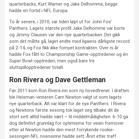
quarterbacks, Kurt Warner og Jake Delhomme, begge
hadde en fortid i NFL Europa.
To år senere, i 2010, var tiden løpt ut for John Fox’
Panthers. Lagets største profil Jake Delhomme var borte
og Jimmy Clausen var den nye quarterbacken. Det gikk
som det måtte gå, laget endte med ligaens dårligste record
på 2-14, og Fox fikk ikke fornyet kontrakten. Over ni år
hadde Fox fått to Championship Game-opptredener og én
Super Bowl-opptreden, men også bare tre
sluttspillopptredener totalt.
Ron Rivera og Dave Gettleman
Før 2011 kom Ron Rivera inn som ny hovedtrener. I draften
ble Heisman-vinneren Cam Newton valgt ut som lagets
nye quarterback. Alt var klart for de nye Panthers. I Rivera
og Newtons første sesong tok laget seg tilbake dit de
stort sett alltid hadde vært – til middelmådigheten. 6-10 ga
dog definitivt grunnlag for optimisme for veien fremover
etter at Newton hadde den mest forrykende rookie-
sesongen NFL noensinne hadde sett. Året etter traff