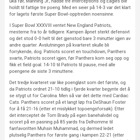
uka før, Manning Jr., hadde tre interceptions og Eagles ble
holdt til fattige tre poeng. Med en seier på 14-3 var det klart
for lagets første Super Bowl-opptreden noensinne.
I Super Bowl XXXVIII ventet New England Patriots,
mesterne fra to år tidligere. Kampen åpnet sterkt defensivt
og det stod 0-0 helt til det gjenstod bare 3 minutter igjen av
andre quarter. Avslutningen på kvarteret skulle bli
forrykende, dog. Patriots scoret en touchdown, Panthers
svarte, Patriots scoret igjen, før Panthers kom seg opp og
fikk et field goal. 14-10 til Patriots til pause, med alle
poengene de siste 3 minuttene.
Det tredje kvarteret var like poengløst som det første, og
da Patriots ordnet 21-10 tidlig i fjerde kvarter begynte det å
se stygt ut for Carolina. Men så var det dette med Cardiac
Cats. Panthers scoret på et langt løp fra DeShaun Foster
for å få 21-16 (etter et mislykket topoengsforsøk). Etter
det interceptet de Tom Brady på egen banehalvdel og
scoret på en pasning på 85 yards fra Delhomme til
fanfavoritten Muhsin Muhammad, og dermed ledet
plutselig Panthers for første gang i kampen 22-21 (etter