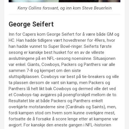
Kerry Collins forsvant, og inn kom Steve Beuerlein
George Seifert
Inn for Capers kom George Seifert for å være både GM og
HC. Han hadde tidligere vært hovedtrener for 49ers, hvor
han hadde vunnet to Super Bowl-ringer. Seiferts første
sesong er kanskje best husket for en av de villeste
avslutningene på en NFL-sesong noensinne. Situasjonen
var enkel. Giants, Cowboys, Packers og Panthers var alle
sammen 7-8 og kjempet om den siste
sluttspillplassen. Cowboys var best på tie-breakers og ville
ta plassen dersom de vant sin kamp, men Packers og
Panthers lå helt likt bak Cowboys og dermed ville det ved
et Cowboys-tap avgjøres på poengforskjell mellom de to.
Resultatet ble at både Packers og Panthers enkelt
overkjørte motstanderne sine (Cardinals og Saints), men,
fordi kampen stod om hvem som kunne overkjøre mest,
fortsatte de å forsøke å score lenge etter at kampene var
avgjort. For kanskje den eneste gangen i NFL-historien