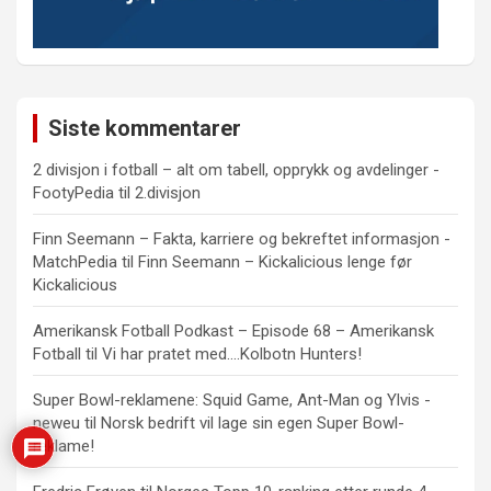
Siste kommentarer
2 divisjon i fotball – alt om tabell, opprykk og avdelinger -
FootyPedia
til
2.divisjon
Finn Seemann – Fakta, karriere og bekreftet informasjon -
MatchPedia
til
Finn Seemann – Kickalicious lenge før
Kickalicious
Amerikansk Fotball Podkast – Episode 68 – Amerikansk
Fotball
til
Vi har pratet med….Kolbotn Hunters!
Super Bowl-reklamene: Squid Game, Ant-Man og Ylvis -
neweu
til
Norsk bedrift vil lage sin egen Super Bowl-
reklame!