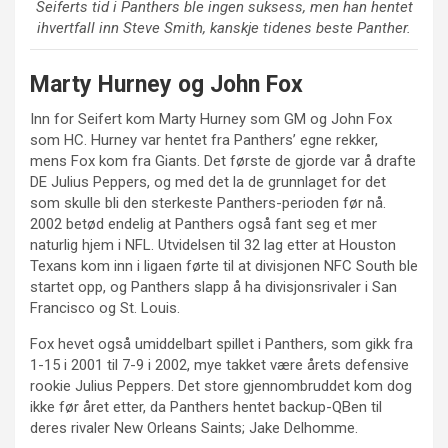
Seiferts tid i Panthers ble ingen suksess, men han hentet
ihvertfall inn Steve Smith, kanskje tidenes beste Panther.
Marty Hurney og John Fox
Inn for Seifert kom Marty Hurney som GM og John Fox
som HC. Hurney var hentet fra Panthers’ egne rekker,
mens Fox kom fra Giants. Det første de gjorde var å drafte
DE Julius Peppers, og med det la de grunnlaget for det
som skulle bli den sterkeste Panthers-perioden før nå.
2002 betød endelig at Panthers også fant seg et mer
naturlig hjem i NFL. Utvidelsen til 32 lag etter at Houston
Texans kom inn i ligaen førte til at divisjonen NFC South ble
startet opp, og Panthers slapp å ha divisjonsrivaler i San
Francisco og St. Louis.
Fox hevet også umiddelbart spillet i Panthers, som gikk fra
1-15 i 2001 til 7-9 i 2002, mye takket være årets defensive
rookie Julius Peppers. Det store gjennombruddet kom dog
ikke før året etter, da Panthers hentet backup-QBen til
deres rivaler New Orleans Saints; Jake Delhomme.