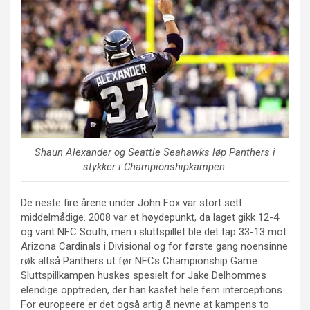
Shaun Alexander og Seattle Seahawks løp Panthers i
stykker i Championshipkampen.
De neste fire årene under John Fox var stort sett
middelmådige. 2008 var et høydepunkt, da laget gikk 12-4
og vant NFC South, men i sluttspillet ble det tap 33-13 mot
Arizona Cardinals i Divisional og for første gang noensinne
røk altså Panthers ut før NFCs Championship Game.
Sluttspillkampen huskes spesielt for Jake Delhommes
elendige opptreden, der han kastet hele fem interceptions.
For europeere er det også artig å nevne at kampens to