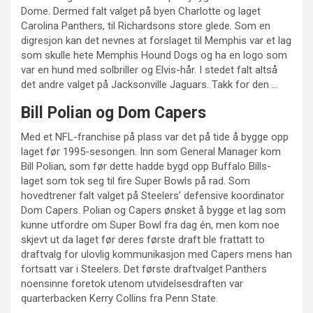
Dome. Dermed falt valget på byen Charlotte og laget
Carolina Panthers, til Richardsons store glede. Som en
digresjon kan det nevnes at forslaget til Memphis var et lag
som skulle hete Memphis Hound Dogs og ha en logo som
var en hund med solbriller og Elvis-hår. I stedet falt altså
det andre valget på Jacksonville Jaguars. Takk for den …
Bill Polian og Dom Capers
Med et NFL-franchise på plass var det på tide å bygge opp
laget før 1995-sesongen. Inn som General Manager kom
Bill Polian, som før dette hadde bygd opp Buffalo Bills-
laget som tok seg til fire Super Bowls på rad. Som
hovedtrener falt valget på Steelers’ defensive koordinator
Dom Capers. Polian og Capers ønsket å bygge et lag som
kunne utfordre om Super Bowl fra dag én, men kom noe
skjevt ut da laget før deres første draft ble frattatt to
draftvalg for ulovlig kommunikasjon med Capers mens han
fortsatt var i Steelers. Det første draftvalget Panthers
noensinne foretok utenom utvidelsesdraften var
quarterbacken Kerry Collins fra Penn State.