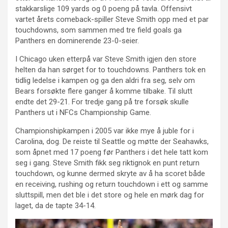
stakkarslige 109 yards og 0 poeng på tavla. Offensivt
vartet årets comeback-spiller Steve Smith opp med et par
touchdowns, som sammen med tre field goals ga
Panthers en dominerende 23-0-seier.
I Chicago uken etterpå var Steve Smith igjen den store
helten da han sørget for to touchdowns. Panthers tok en
tidlig ledelse i kampen og ga den aldri fra seg, selv om
Bears forsøkte flere ganger å komme tilbake. Til slutt
endte det 29-21. For tredje gang på tre forsøk skulle
Panthers ut i NFCs Championship Game.
Championshipkampen i 2005 var ikke mye å juble for i
Carolina, dog. De reiste til Seattle og møtte der Seahawks,
som åpnet med 17 poeng før Panthers i det hele tatt kom
seg i gang. Steve Smith fikk seg riktignok en punt return
touchdown, og kunne dermed skryte av å ha scoret både
en receiving, rushing og return touchdown i ett og samme
sluttspill, men det ble i det store og hele en mørk dag for
laget, da de tapte 34-14.