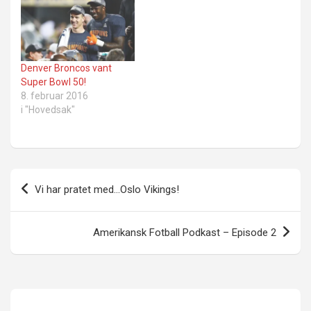
Denver Broncos vant
Super Bowl 50!
8. februar 2016
i "Hovedsak"
Innleggsnavigasjon
Vi har pratet med…Oslo Vikings!
Amerikansk Fotball Podkast – Episode 2