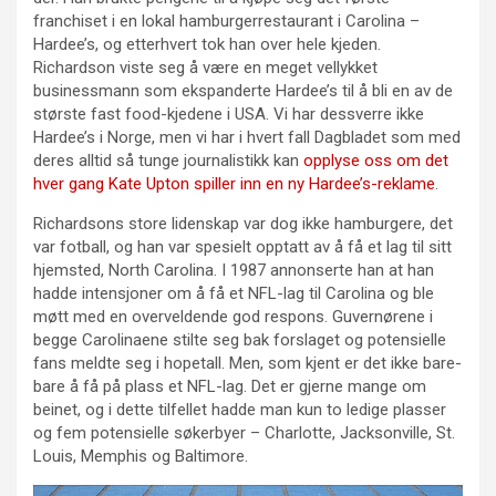
franchiset i en lokal hamburgerrestaurant i Carolina –
Hardee’s, og etterhvert tok han over hele kjeden.
Richardson viste seg å være en meget vellykket
businessmann som ekspanderte Hardee’s til å bli en av de
største fast food-kjedene i USA. Vi har dessverre ikke
Hardee’s i Norge, men vi har i hvert fall Dagbladet som med
deres alltid så tunge journalistikk kan
opplyse oss om det
hver gang Kate Upton spiller inn en ny Hardee’s-reklame
.
Richardsons store lidenskap var dog ikke hamburgere, det
var fotball, og han var spesielt opptatt av å få et lag til sitt
hjemsted, North Carolina. I 1987 annonserte han at han
hadde intensjoner om å få et NFL-lag til Carolina og ble
møtt med en overveldende god respons. Guvernørene i
begge Carolinaene stilte seg bak forslaget og potensielle
fans meldte seg i hopetall. Men, som kjent er det ikke bare-
bare å få på plass et NFL-lag. Det er gjerne mange om
beinet, og i dette tilfellet hadde man kun to ledige plasser
og fem potensielle søkerbyer – Charlotte, Jacksonville, St.
Louis, Memphis og Baltimore.