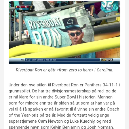
Riverboat Ron er gått «from zero to hero» i Carolina.
Under den nye stilen til Riverboat Ron er Panthers 34-11-1 i
grunnspillet. De har tre divisjonsmesterskap på rad, og de
er nå klare for sin andre Super Bowl i historien. Mannen
som for mindre enn tre år siden så ut som at han var på
vei til å få sparken er nå favoritt til å vinne sin andre Coach
of the Year-pris på tre år. Med de fortsatt veldig unge
superstjernene Cam Newton og Luke Kuechly, og med
spennende navn som Kelvin Benjamin og Josh Norman,