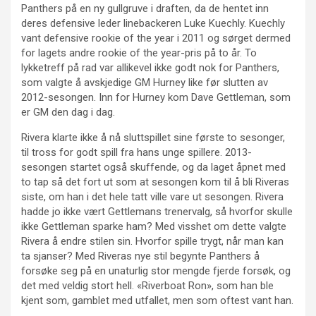
Panthers på en ny gullgruve i draften, da de hentet inn
deres defensive leder linebackeren Luke Kuechly. Kuechly
vant defensive rookie of the year i 2011 og sørget dermed
for lagets andre rookie of the year-pris på to år. To
lykketreff på rad var allikevel ikke godt nok for Panthers,
som valgte å avskjedige GM Hurney like før slutten av
2012-sesongen. Inn for Hurney kom Dave Gettleman, som
er GM den dag i dag.
Rivera klarte ikke å nå sluttspillet sine første to sesonger,
til tross for godt spill fra hans unge spillere. 2013-
sesongen startet også skuffende, og da laget åpnet med
to tap så det fort ut som at sesongen kom til å bli Riveras
siste, om han i det hele tatt ville vare ut sesongen. Rivera
hadde jo ikke vært Gettlemans trenervalg, så hvorfor skulle
ikke Gettleman sparke ham? Med visshet om dette valgte
Rivera å endre stilen sin. Hvorfor spille trygt, når man kan
ta sjanser? Med Riveras nye stil begynte Panthers å
forsøke seg på en unaturlig stor mengde fjerde forsøk, og
det med veldig stort hell. «Riverboat Ron», som han ble
kjent som, gamblet med utfallet, men som oftest vant han.