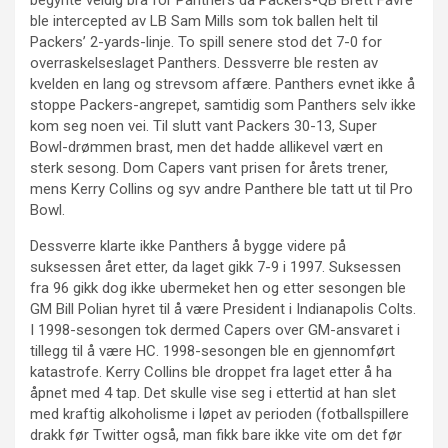
ble intercepted av LB Sam Mills som tok ballen helt til
Packers’ 2-yards-linje. To spill senere stod det 7-0 for
overraskelseslaget Panthers. Dessverre ble resten av
kvelden en lang og strevsom affære. Panthers evnet ikke å
stoppe Packers-angrepet, samtidig som Panthers selv ikke
kom seg noen vei. Til slutt vant Packers 30-13, Super
Bowl-drømmen brast, men det hadde allikevel vært en
sterk sesong. Dom Capers vant prisen for årets trener,
mens Kerry Collins og syv andre Panthere ble tatt ut til Pro
Bowl.
Dessverre klarte ikke Panthers å bygge videre på
suksessen året etter, da laget gikk 7-9 i 1997. Suksessen
fra 96 gikk dog ikke ubermeket hen og etter sesongen ble
GM Bill Polian hyret til å være President i Indianapolis Colts.
I 1998-sesongen tok dermed Capers over GM-ansvaret i
tillegg til å være HC. 1998-sesongen ble en gjennomført
katastrofe. Kerry Collins ble droppet fra laget etter å ha
åpnet med 4 tap. Det skulle vise seg i ettertid at han slet
med kraftig alkoholisme i løpet av perioden (fotballspillere
drakk før Twitter også, man fikk bare ikke vite om det før