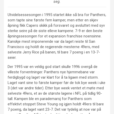
seg.
Utvidelsessesongen i 1995 startet ikke så bra for Panthers,
som tapte sine første fem kamper, men etter en skjev
åpning fikk Capers skikk på forsvaret og avsluttet med syv
sterke seire på de siste elleve kampene. 7-9 er den beste
åpningssesongen for et expansion franchise noensinne.
Kanskje mest imponerende var da laget reiste til San
Francisco og holdt de regjerende mesterne 49ers, med
selveste Jerry Rice på banen, til bare 7 poeng i en 13-7-
seier.
Der 1995 var en veldig god start skulle 1996 overgå de
villeste forventninger. Panthers nye hjemmebane var
ferdigbygd og laget var klart for å ta ligaen med storm.
Laget vant sine to første kamper før de tok bye week i uke
3 (det var andre tider). Etter bye week ventet et møte med
selveste 49ers, et av de største lagene i NFL på tidlig 90-
tall. Kampen ble en parademarsj for Panthers som
effektivt stoppet Steve Young og igjen holdt 49ers til bare
7 poeng, da laget vant 23-7. Det var tydelig at noe var på