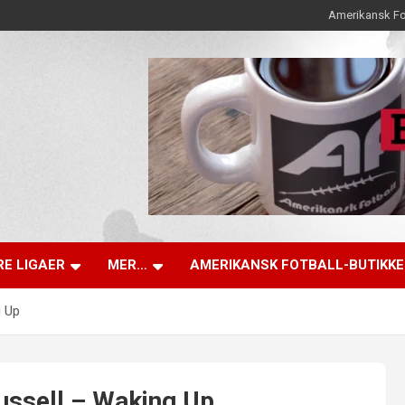
Amerikansk Fo
E LIGAER
MER…
AMERIKANSK FOTBALL-BUTIKK
g Up
ssell – Waking Up