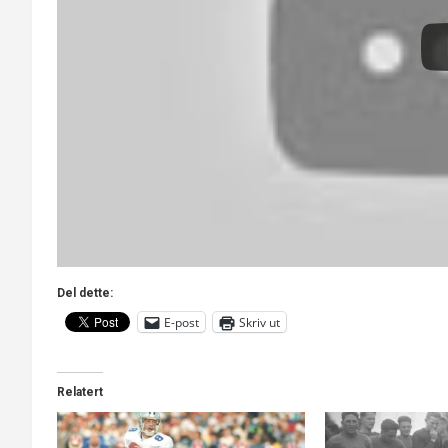
Del dette:
E-post
Skriv ut
Relatert