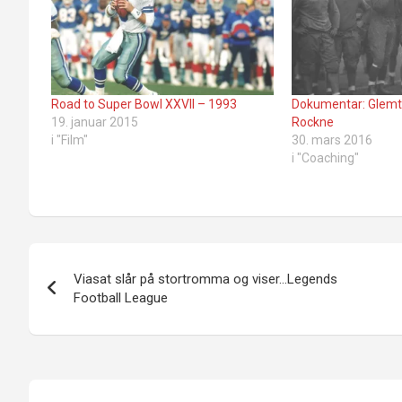
Road to Super Bowl XXVII – 1993
Dokumentar: Glemte
19. januar 2015
Rockne
i "Film"
30. mars 2016
i "Coaching"
Innleggsnavigasjon
Viasat slår på stortromma og viser…Legends
Football League