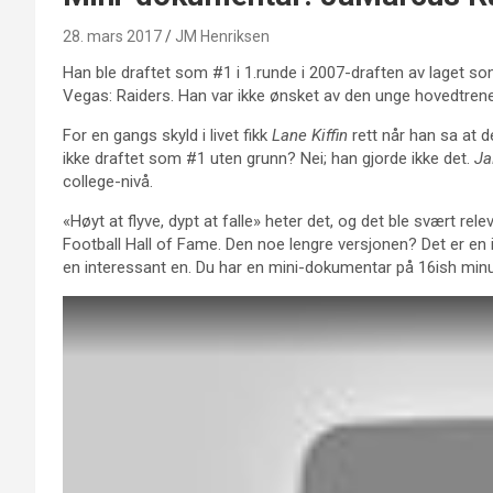
28. mars 2017
JM Henriksen
Han ble draftet som #1 i 1.runde i 2007-draften av laget som f
Vegas: Raiders. Han var ikke ønsket av den unge hovedtre
For en gangs skyld i livet fikk
Lane Kiffin
rett når han sa at de
ikke draftet som #1 uten grunn? Nei; han gjorde ikke det.
Ja
college-nivå.
«Høyt at flyve, dypt at falle» heter det, og det ble svært rel
Football Hall of Fame. Den noe lengre versjonen? Det er en i
en interessant en. Du har en mini-dokumentar på 16ish minu