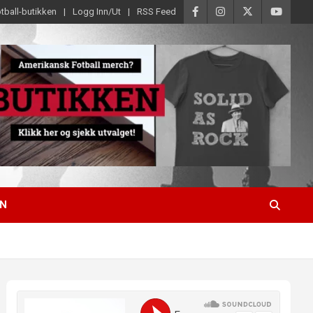
tball-butikken
Logg Inn/Ut
RSS Feed
EN