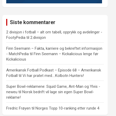
Siste kommentarer
2 divisjon i fotball – alt om tabell, opprykk og avdelinger -
FootyPedia
til
2.divisjon
Finn Seemann – Fakta, karriere og bekreftet informasjon
- MatchPedia
til
Finn Seemann – Kickalicious lenge før
Kickalicious
Amerikansk Fotball Podkast – Episode 68 – Amerikansk
Fotball
til
Vi har pratet med….Kolbotn Hunters!
Super Bowl-reklamene: Squid Game, Ant-Man og Ylvis -
neweu
til
Norsk bedrift vil lage sin egen Super Bowl-
reklame!
Fredric Frøyen
til
Norges Topp 10-ranking etter runde 4