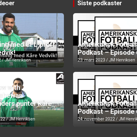
ideoer
Siste podkaster
ning med CFL-proff
Amerikansk Fotball
dvik!
Podkast – Episode
2
JM Henriksen
23. mars 2023
JM Henriksen
ew with
chewan
iders punter Kåre
Amerikansk Fotball
Podkast – Episode
022
JM Henriksen
24. november 2022
JM Henri