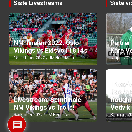
Siste Livestreams
Siste v
NM-finalen 2022: Oslo
På tre
Vikings vs Eidsvoll 1814s
Kåre Ve
15. oktober 2022
JM Henriksen
5. april 202
Intervi
Saskat
Livestream: Semifinale
Roughr
NM Vikings vs Trolls!
Vedvik!
9. oktober 2022
JM Henriksen
31. mars 2