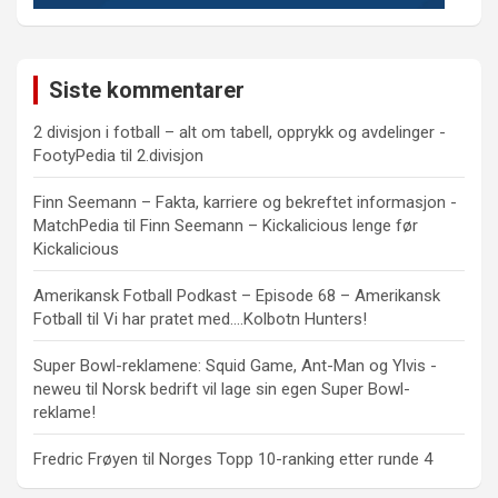
Siste kommentarer
2 divisjon i fotball – alt om tabell, opprykk og avdelinger -
FootyPedia
til
2.divisjon
Finn Seemann – Fakta, karriere og bekreftet informasjon -
MatchPedia
til
Finn Seemann – Kickalicious lenge før
Kickalicious
Amerikansk Fotball Podkast – Episode 68 – Amerikansk
Fotball
til
Vi har pratet med….Kolbotn Hunters!
Super Bowl-reklamene: Squid Game, Ant-Man og Ylvis -
neweu
til
Norsk bedrift vil lage sin egen Super Bowl-
reklame!
Fredric Frøyen
til
Norges Topp 10-ranking etter runde 4