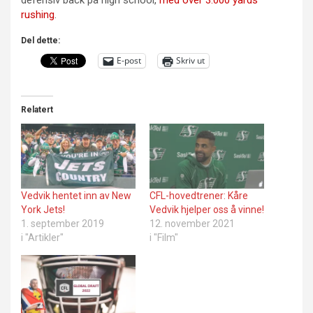
rushing
.
Del dette:
E-post
Skriv ut
Relatert
Vedvik hentet inn av New
CFL-hovedtrener: Kåre
York Jets!
Vedvik hjelper oss å vinne!
1. september 2019
12. november 2021
i "Artikler"
i "Film"