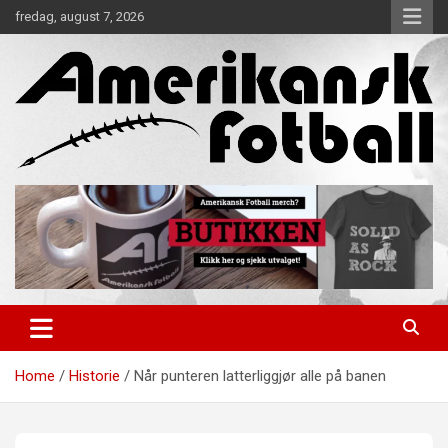
Skip
fredag, august 7, 2026
to
content
Alt om amerikansk fotball!
Amerikansk Fotball
Home
Historie
Når punteren latterliggjør alle på banen