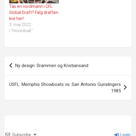
Tas en nordmann i CFL
Global Draft? Følg draften
live her!
3. mai 2022
i "Hovedsak"
Innleggsnavigasjon
Ny design: Drammen og Kristiansand
USFL: Memphis Showboats vs. San Antonio Gunslingers
1985
Subscribe
Login