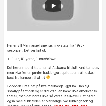
Her er Bill Marinangel sine rushing-stats fra 1996-
sesongen. Det ser fint ut:
1 løp, 81 yards, 1 touchdown.
Det hører med til historien at Alabama til slutt vant kampen,
men ikke før en punter hadde gjort spillet som vil huskes
best fra kampen til all tid
I videoen lures det på hva Marinangel gjør nå. Han flyr
småfly på fritiden og er direktør i en bank. Ikke amerikansk
fotball, men det høres ikke så verst ut allikevel! Det hører
også med til historien at Marinangel var runningback og
defensiv back på high school,
med over 3.000 yards