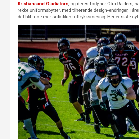
Kristiansand Gladiators
, og deres forløper Otra Raiders, ha
rekke uniformsbytter, med tilhørende design-endringer, i årene
det blitt noe mer sofistikert uttrykksmessig. Her er siste 