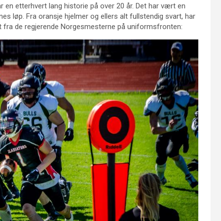
r en etterhvert lang historie på over 20 år. Det har vært en
s løp. Fra oransje hjelmer og ellers alt fullstendig svart, har
nytt fra de regjerende Norgesmesterne på uniformsfronten: