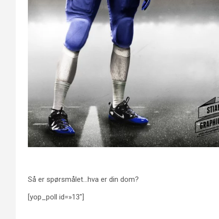
Så er spørsmålet…hva er din dom?
[yop_poll id=»13″]