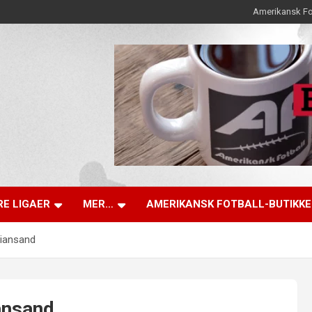
Amerikansk Fo
E LIGAER
MER…
AMERIKANSK FOTBALL-BUTIKK
tiansand
ansand