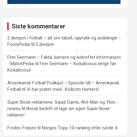
Siste kommentarer
2 divisjon i fotball – alt om tabell, opprykk og avdelinger -
FootyPedia
til
2.divisjon
Finn Seemann – Fakta, karriere og bekreftet informasjon
- MatchPedia
til
Finn Seemann – Kickalicious lenge før
Kickalicious
Amerikansk Fotball Podkast – Episode 68 – Amerikansk
Fotball
til
Vi har pratet med….Kolbotn Hunters!
Super Bowl-reklamene: Squid Game, Ant-Man og Ylvis -
neweu
til
Norsk bedrift vil lage sin egen Super Bowl-
reklame!
Fredric Frøyen
til
Norges Topp 10-ranking etter runde 4