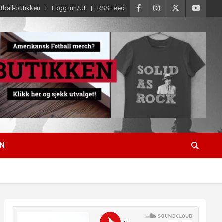
tball-butikken
Logg Inn/Ut
RSS Feed
EN