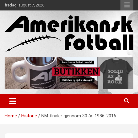
Skip
fredag, august 7, 2026
to
content
Alt om amerikansk fotball!
Amerikansk Fotball
Home
Historie
NM-finaler gjennom 30 år: 1986-2016