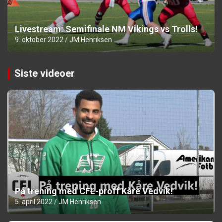
Livestream: Semifinale NM Vikings vs Trolls!
9. oktober 2022
JM Henriksen
Siste videoer
På trening med CFL-proff Kåre Vedvik!
5. april 2022
JM Henriksen