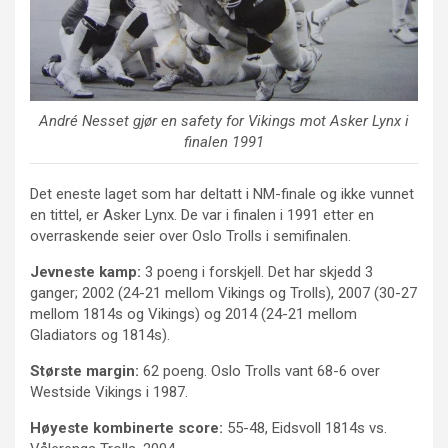
André Nesset gjør en safety for Vikings mot Asker Lynx i
finalen 1991
Det eneste laget som har deltatt i NM-finale og ikke vunnet
en tittel, er Asker Lynx. De var i finalen i 1991 etter en
overraskende seier over Oslo Trolls i semifinalen.
Jevneste kamp:
3 poeng i forskjell. Det har skjedd 3
ganger; 2002 (24-21 mellom Vikings og Trolls), 2007 (30-27
mellom 1814s og Vikings) og 2014 (24-21 mellom
Gladiators og 1814s).
Største margin:
62 poeng. Oslo Trolls vant 68-6 over
Westside Vikings i 1987.
Høyeste kombinerte score:
55-48, Eidsvoll 1814s vs.