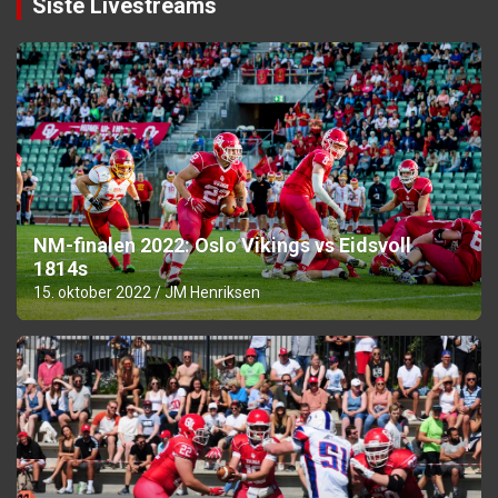
Siste Livestreams
NM-finalen 2022: Oslo Vikings vs Eidsvoll
1814s
15. oktober 2022
JM Henriksen