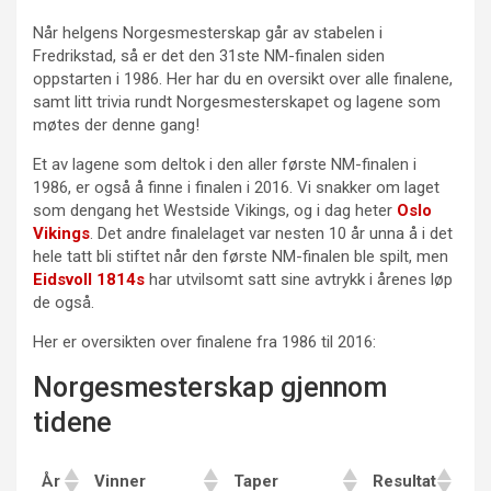
Når helgens Norgesmesterskap går av stabelen i
Fredrikstad, så er det den 31ste NM-finalen siden
oppstarten i 1986. Her har du en oversikt over alle finalene,
samt litt trivia rundt Norgesmesterskapet og lagene som
møtes der denne gang!
Et av lagene som deltok i den aller første NM-finalen i
1986, er også å finne i finalen i 2016. Vi snakker om laget
som dengang het Westside Vikings, og i dag heter
Oslo
Vikings
. Det andre finalelaget var nesten 10 år unna å i det
hele tatt bli stiftet når den første NM-finalen ble spilt, men
Eidsvoll 1814s
har utvilsomt satt sine avtrykk i årenes løp
de også.
Her er oversikten over finalene fra 1986 til 2016:
Norgesmesterskap gjennom
tidene
År
Vinner
Taper
Resultat