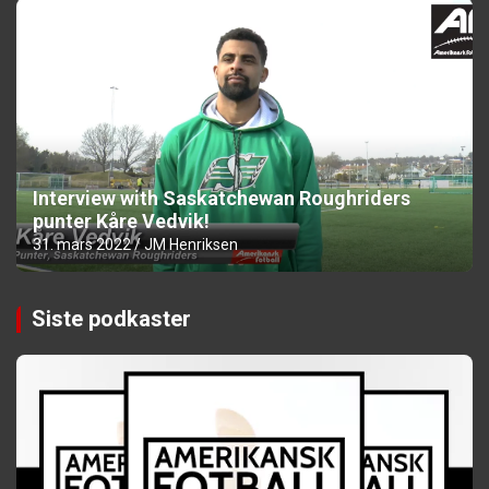
Interview with Saskatchewan Roughriders
punter Kåre Vedvik!
31. mars 2022
JM Henriksen
Siste podkaster