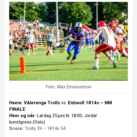
Foto: Max Emanuelson
Hvem:
Vålerenga Trolls
vs.
Eidsvoll 1814s – NM
FINALE
Hvor og når:
Lørdag 25.juni kl. 18:00, Jordal
kunstgress (Oslo)
Score:
Trolls 39 – 1814s 54