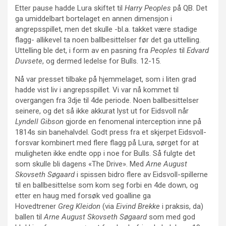
Etter pause hadde Lura skiftet til
Harry Peoples
på QB. Det
ga umiddelbart bortelaget en annen dimensjon i
angrepsspillet, men det skulle -bl.a. takket være stadige
flagg- allikevel ta noen ballbesittelser før det ga uttelling.
Uttelling ble det, i form av en pasning fra
Peoples
til
Edvard
Duvsete
, og dermed ledelse for Bulls. 12-15.
Nå var presset tilbake på hjemmelaget, som i liten grad
hadde vist liv i angrepsspillet. Vi var nå kommet til
overgangen fra 3dje til 4de periode. Noen ballbesittelser
seinere, og det så ikke akkurat lyst ut for Eidsvoll når
Lyndell Gibson
gjorde en fenomenal interception inne på
1814s sin banehalvdel. Godt press fra et skjerpet Eidsvoll-
forsvar kombinert med flere flagg på Lura, sørget for at
muligheten ikke endte opp i noe for Bulls. Så fulgte det
som skulle bli dagens «The Drive». Med
Arne August
Skovseth Søgaard
i spissen bidro flere av Eidsvoll-spillerne
til en ballbesittelse som kom seg forbi en 4de down, og
etter en haug med forsøk ved goalline ga
Hovedtrener
Greg Kleidon
(via
Eivind Brekke
i praksis, da)
ballen til
Arne August Skovseth Søgaard
som med god