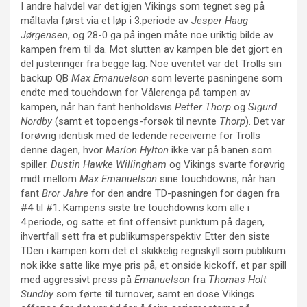
I andre halvdel var det igjen Vikings som tegnet seg på
måltavla først via et løp i 3.periode av
Jesper Haug
Jørgensen
, og 28-0 ga på ingen måte noe uriktig bilde av
kampen frem til da. Mot slutten av kampen ble det gjort en
del justeringer fra begge lag. Noe uventet var det Trolls sin
backup QB
Max Emanuelson
som leverte pasningene som
endte med touchdown for Vålerenga på tampen av
kampen, når han fant henholdsvis
Petter Thorp
og
Sigurd
Nordby
(samt et topoengs-forsøk til nevnte
Thorp
). Det var
forøvrig identisk med de ledende receiverne for Trolls
denne dagen, hvor
Marlon Hylton
ikke var på banen som
spiller.
Dustin Hawke Willingham
og Vikings svarte forøvrig
midt mellom
Max Emanuelson
sine touchdowns, når han
fant
Bror Jahre
for den andre TD-pasningen for dagen fra
#4 til #1. Kampens siste tre touchdowns kom alle i
4.periode, og satte et fint offensivt punktum på dagen,
ihvertfall sett fra et publikumsperspektiv. Etter den siste
TDen i kampen kom det et skikkelig regnskyll som publikum
nok ikke satte like mye pris på, et onside kickoff, et par spill
med aggressivt press på
Emanuelson
fra
Thomas Holt
Sundby
som førte til turnover, samt en dose Vikings