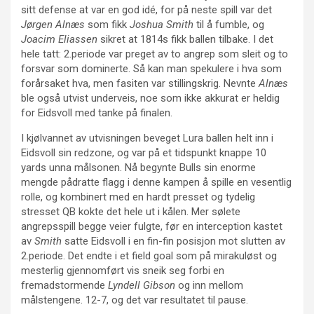
sitt defense at var en god idé, for på neste spill var det
Jørgen Alnæs
som fikk
Joshua Smith
til å fumble, og
Joacim Eliassen
sikret at 1814s fikk ballen tilbake. I det
hele tatt: 2.periode var preget av to angrep som sleit og to
forsvar som dominerte. Så kan man spekulere i hva som
forårsaket hva, men fasiten var stillingskrig. Nevnte
Alnæs
ble også utvist underveis, noe som ikke akkurat er heldig
for Eidsvoll med tanke på finalen.
I kjølvannet av utvisningen beveget Lura ballen helt inn i
Eidsvoll sin redzone, og var på et tidspunkt knappe 10
yards unna målsonen. Nå begynte Bulls sin enorme
mengde pådratte flagg i denne kampen å spille en vesentlig
rolle, og kombinert med en hardt presset og tydelig
stresset QB kokte det hele ut i kålen. Mer sølete
angrepsspill begge veier fulgte, før en interception kastet
av
Smith
satte Eidsvoll i en fin-fin posisjon mot slutten av
2.periode. Det endte i et field goal som på mirakuløst og
mesterlig gjennomført vis sneik seg forbi en
fremadstormende
Lyndell Gibson
og inn mellom
målstengene. 12-7, og det var resultatet til pause.