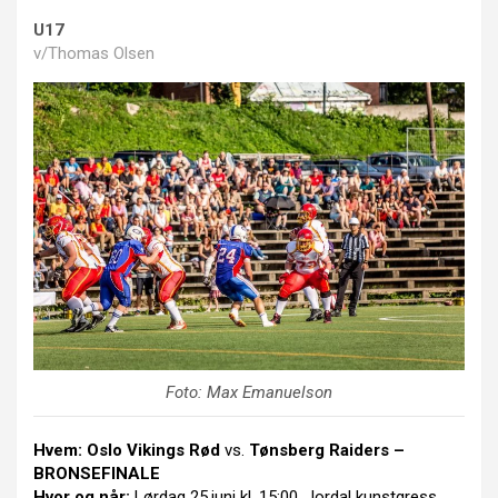
U17
v/Thomas Olsen
Foto: Max Emanuelson
Hvem:
Oslo Vikings Rød
vs.
Tønsberg Raiders –
BRONSEFINALE
Hvor og når:
Lørdag 25.juni kl. 15:00, Jordal kunstgress