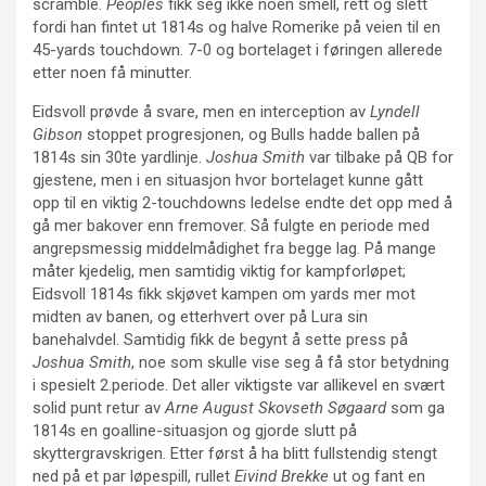
scramble.
Peoples
fikk seg ikke noen smell, rett og slett
fordi han fintet ut 1814s og halve Romerike på veien til en
45-yards touchdown. 7-0 og bortelaget i føringen allerede
etter noen få minutter.
Eidsvoll prøvde å svare, men en interception av
Lyndell
Gibson
stoppet progresjonen, og Bulls hadde ballen på
1814s sin 30te yardlinje.
Joshua Smith
var tilbake på QB for
gjestene, men i en situasjon hvor bortelaget kunne gått
opp til en viktig 2-touchdowns ledelse endte det opp med å
gå mer bakover enn fremover. Så fulgte en periode med
angrepsmessig middelmådighet fra begge lag. På mange
måter kjedelig, men samtidig viktig for kampforløpet;
Eidsvoll 1814s fikk skjøvet kampen om yards mer mot
midten av banen, og etterhvert over på Lura sin
banehalvdel. Samtidig fikk de begynt å sette press på
Joshua Smith
, noe som skulle vise seg å få stor betydning
i spesielt 2.periode. Det aller viktigste var allikevel en svært
solid punt retur av
Arne August Skovseth Søgaard
som ga
1814s en goalline-situasjon og gjorde slutt på
skyttergravskrigen. Etter først å ha blitt fullstendig stengt
ned på et par løpespill, rullet
Eivind Brekke
ut og fant en