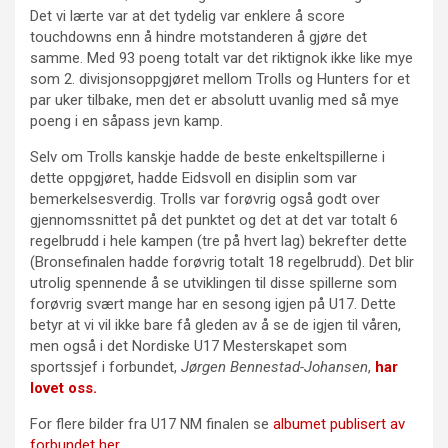
Det vi lærte var at det tydelig var enklere å score
touchdowns enn å hindre motstanderen å gjøre det
samme. Med 93 poeng totalt var det riktignok ikke like mye
som 2. divisjonsoppgjøret mellom Trolls og Hunters for et
par uker tilbake, men det er absolutt uvanlig med så mye
poeng i en såpass jevn kamp.
Selv om Trolls kanskje hadde de beste enkeltspillerne i
dette oppgjøret, hadde Eidsvoll en disiplin som var
bemerkelsesverdig.
Trolls var forøvrig også godt over
gjennomssnittet på det punktet og det at det var totalt 6
regelbrudd i hele kampen (tre på hvert lag) bekrefter dette
(Bronsefinalen hadde forøvrig totalt 18 regelbrudd). Det blir
utrolig spennende å se utviklingen til disse spillerne som
forøvrig svært mange har en sesong igjen på U17. Dette
betyr at vi vil ikke bare få gleden av å se de igjen til våren,
men også i det Nordiske U17 Mesterskapet som
sportssjef i forbundet,
Jørgen Bennestad-Johansen
,
har
lovet oss.
For flere bilder fra U17 NM finalen se
albumet publisert av
forbundet her
.