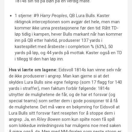
1814s sin tid på Bøn på en verdig måte.
1 stjerne: #9
Harry Peoples
, QB Lura Bulls. Kaster
riktignok interceptionen som avgjør det hele, men man
kommer ikke unna prestasjonene før den tid: Rått TD-
løp tidlig i kampen, hever Bulls markant når han kommer
inn på QB etter halvtid, produserer 137 yards i
kastespillet med årsbeste i completion % (63%), 50
yards på løp, og 44 yards på mottak. Kaster også en TD
i tillegg til den han løp inn.
Hva vi lærte om lagene:
Eidsvoll 1814s kan vinne selv når
de ikke produserer i angrep. Man kan gjerne si at det
skyldes Lura Bulls sine egne feilgrep (som 17 flagg for 140
yards i straffer), men faktum forblir følgende: 1814s
utnytter de mulighetene de får, og de har et forsvar (og
special teams) som setter dem i gode posisjoner til å få
de mulighetene. Det må være en bekymring for Eidsvoll at
Lura Bulls sitt forsvar fant resepten for å stoppe dem i
angrep. Ja, en
Riley Bowen
som kun spilte noen få spill
som lokkedue innledningsvis har muligens noe med saken
å gjøre også, da. Men med NM-finalen som neste stopp er