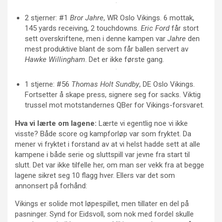
2 stjerner: #1
Bror Jahre
, WR Oslo Vikings. 6 mottak,
145 yards receiving, 2 touchdowns.
Eric Ford
får stort
sett overskriftene, men i denne kampen var
Jahre
den
mest produktive blant de som får ballen servert av
Hawke Willingham
. Det er ikke første gang.
1 stjerne: #56
Thomas Holt Sundby
, DE Oslo Vikings.
Fortsetter å skape press, signere seg for sacks. Viktig
trussel mot motstandernes QBer for Vikings-forsvaret.
Hva vi lærte om lagene:
Lærte vi egentlig noe vi ikke
visste? Både score og kampforløp var som fryktet. Da
mener vi fryktet i forstand av at vi helst hadde sett at alle
kampene i både serie og sluttspill var jevne fra start til
slutt. Det var ikke tilfelle her, om man ser vekk fra at begge
lagene sikret seg 10 flagg hver. Ellers var det som
annonsert på forhånd:
Vikings er solide mot løpespillet, men tillater en del på
pasninger. Synd for Eidsvoll, som nok med fordel skulle