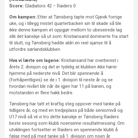
Score:
Gladiators 42 – Raiders 0
Om kampen:
Etter at Tønsberg tapte mot Gjøvik forrige
uke, og i tillegg mistet quarterbacken sin til skade så ble
ikke denne kampen et oppgjør mellom to ubeseirede lag
slik det kanskje så ut som. Kristiansand dominerte fra start
til slutt, og Tønsberg hadde aldri en reel sjanse til å
utfordre sørlandsklubben.
Hva vi lærte om lagene:
Kristiansand har overbevist i
årets 2. divisjon og det er tydelig at klubben ikke hører
hjemme på nederste nivå. Det blir spennende å
(forhåpentligvis) se de i 1. divisjon til neste år og se
hvordan nivået blir når de igjen har 11 på banen, og
motstanden er flere hakk bedre.
Tønsberg har tatt et kraftig steg oppover med tanke på
tidligere år, og med en tredjeplass på både seniornivå og
U17 nivå så vil vi tro dette kanskje er Tønsberg Raiders
beste sesong som klubb noensinne resultatmessing. Om
utviklingen fortsetter er Raiders en spennende klubb å
følge med på med tanke på 1. divisjon om noen år.