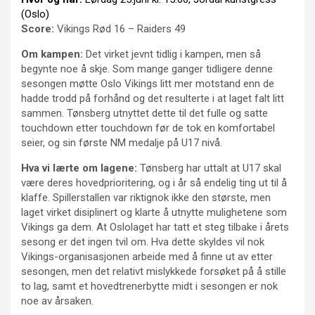
(Oslo)
Score:
Vikings Rød 16 – Raiders 49
Om kampen:
Det virket jevnt tidlig i kampen, men så
begynte noe å skje. Som mange ganger tidligere denne
sesongen møtte Oslo Vikings litt mer motstand enn de
hadde trodd på forhånd og det resulterte i at laget falt litt
sammen. Tønsberg utnyttet dette til det fulle og satte
touchdown etter touchdown før de tok en komfortabel
seier, og sin første NM medalje på U17 nivå.
Hva vi lærte om lagene:
Tønsberg har uttalt at U17 skal
være deres hovedprioritering, og i år så endelig ting ut til å
klaffe. Spillerstallen var riktignok ikke den største, men
laget virket disiplinert og klarte å utnytte mulighetene som
Vikings ga dem. At Oslolaget har tatt et steg tilbake i årets
sesong er det ingen tvil om. Hva dette skyldes vil nok
Vikings-organisasjonen arbeide med å finne ut av etter
sesongen, men det relativt mislykkede forsøket på å stille
to lag, samt et hovedtrenerbytte midt i sesongen er nok
noe av årsaken.