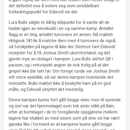
det definitivt noe å notere seg som umiddelbart
forbedringspunkt for Eidsvoll sin del.
Lura Bulls valgte et dårlig tidspunkt for å samle alt de
hadde igjen av selvskudd i en og samme kamp. Antallet
flagg er en ting, antallet turnovers en annen. Nå maktet
riktignok 1814s å matche dem med 4 turnovers de også,
så forskjellen på lagene lå ikke der. Derimot fant Eidsvoll
resepten for å få
Joshua Smith
ukomfortabel, og det
gjorde mye av utslaget i kampen. Lura Bulls skiftet QB i
pausen, og i retrospekt angrer de nok trolig på at det
grepet ikke ble tatt før. Om forrige runde var
Joshua Smith
sitt store øyeblikk, så var denne kampen noenlunde det
motsatte. Bulls maktet ikke å beskytte ham på en god
måte, og Eidsvoll utnyttet det mesterlig.
Denne kampen kunne fort gått begge veier, men til syvende
og sist var det hjemmelaget som tok siste stikk på Bøn,
etter at bortelaget i de to foregående oppgjørene mellom
lagene har stukket av med seiere som på sine vis har vært
ganske like i forstand av at kampene kunne gått begge