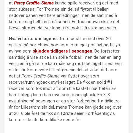
at
Percy Croffie-Siame
kunne spille receiver, og det med
stor suksess. For Tromsø sin del så flyttet til ballen
nedover banen ved flere anledninger, men de slet med å
komme seg helt inn i målsonen. En touchdown skulle det
likevel bli, men det var langt i fra nok til å sikre seg seier.
Hva vi lærte om lagene:
Tromsø stilte med over 20
spillere på bortebane noe som er meget positivt sett i lys
av hva som
skjedde tidligere i sesongen
. De fortsetter
samtidig å vise at de kan spille fotball, men de har en lang
vei igjen å gå før de kan måle seg mot det laget Lillestrøm
stilte i år. For nevnte Lillestrøm sin del så virket det som
det at
Percy Croffie-Siame
var flyttet over som
receiver/runningback styrket laget. De fikk en solid #1
receiver som tok imot alt som ble kastet i nærheten av
han. I tillegg bidro han mye som runningback. En 3-3
avslutning på sesongen er en stor forbedring fra tidligere
år for Lillestrøm sin del, mens Tromsø kan glede seg over
at 2016 ble året de fikk sin første seier. Forhåpentligvis
kommer de sterkere tilbake neste år.