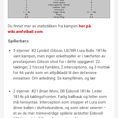
Du finner mer av statistikken fra kampen
her på
wiki.amfotball.com
.
Spillerbørs:
3 stjerner: #2
Lyndell Gibson
, LB/WR Lura Bulls. 1814s
vant kampen, men ingen enkeltspiller er i nærheten av
prestasjonen
Gibson
stod for i dette oppgjøret. 22
taklinger, 2 forced fumbles, 2 interceptions, og 3 mottak
for 66 yards som en attpåkladd til den defensive
innsatsen. Om anledning: Se kampfilmen, og lær.
2 stjerner: #21
Brian Moro
, DB Eidsvoll 1814s. Leder
1814s på taklingsfronten. Farlig ballhauk og hitter som
må hensyntas. Interception som stopper et Lura som
driver ballen i sluttsekundene, og som sikrer seieren –
et av de mer minneverdige spillene avslutter Eidsvoll