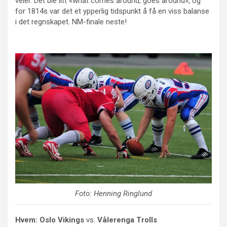
veier. Det ble litt «what comes around, goes around», og
for 1814s var det et ypperlig tidspunkt å få en viss balanse
i det regnskapet. NM-finale neste!
Foto: Henning Ringlund
Hvem:
Oslo Vikings
vs.
Vålerenga Trolls