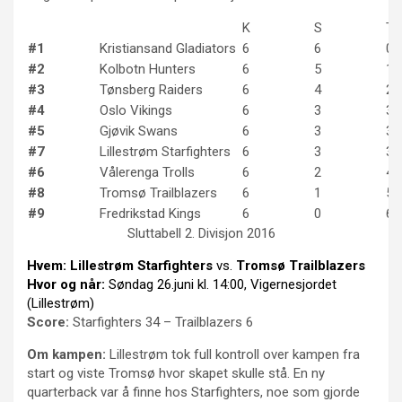
K
S
T
#1
Kristiansand Gladiators
6
6
0
#2
Kolbotn Hunters
6
5
1
#3
Tønsberg Raiders
6
4
2
#4
Oslo Vikings
6
3
3
#5
Gjøvik Swans
6
3
3
#7
Lillestrøm Starfighters
6
3
3
#6
Vålerenga Trolls
6
2
4
#8
Tromsø Trailblazers
6
1
5
#9
Fredrikstad Kings
6
0
6
Sluttabell 2. Divisjon 2016
Hvem:
Lillestrøm Starfighters
vs.
Tromsø Trailblazers
Hvor og når:
Søndag 26.juni kl. 14:00, Vigernesjordet
(Lillestrøm)
Score:
Starfighters 34 – Trailblazers 6
Om kampen:
Lillestrøm tok full kontroll over kampen fra
start og viste Tromsø hvor skapet skulle stå. En ny
quarterback var å finne hos Starfighters, noe som gjorde