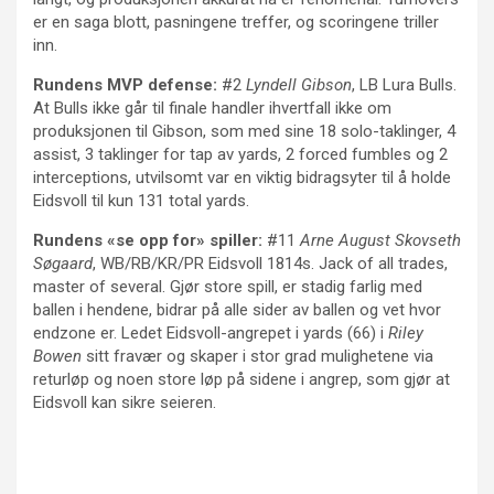
er en saga blott, pasningene treffer, og scoringene triller
inn.
Rundens MVP defense:
#2
Lyndell Gibson
, LB Lura Bulls.
At Bulls ikke går til finale handler ihvertfall ikke om
produksjonen til Gibson, som med sine 18 solo-taklinger, 4
assist, 3 taklinger for tap av yards, 2 forced fumbles og 2
interceptions, utvilsomt var en viktig bidragsyter til å holde
Eidsvoll til kun 131 total yards.
Rundens «se opp for» spiller:
#11
Arne August Skovseth
Søgaard
, WB/RB/KR/PR Eidsvoll 1814s. Jack of all trades,
master of several. Gjør store spill, er stadig farlig med
ballen i hendene, bidrar på alle sider av ballen og vet hvor
endzone er. Ledet Eidsvoll-angrepet i yards (66) i
Riley
Bowen
sitt fravær og skaper i stor grad mulighetene via
returløp og noen store løp på sidene i angrep, som gjør at
Eidsvoll kan sikre seieren.