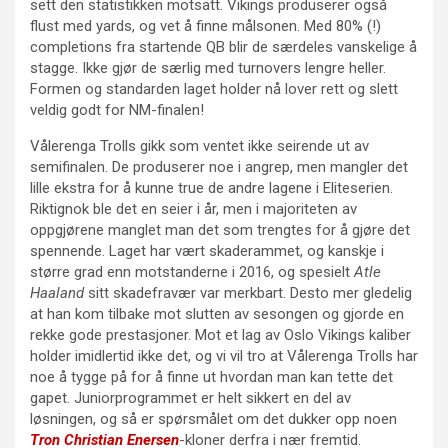
sett den statistikken motsatt. Vikings produserer også
flust med yards, og vet å finne målsonen. Med 80% (!)
completions fra startende QB blir de særdeles vanskelige å
stagge. Ikke gjør de særlig med turnovers lengre heller.
Formen og standarden laget holder nå lover rett og slett
veldig godt for NM-finalen!
Vålerenga Trolls gikk som ventet ikke seirende ut av
semifinalen. De produserer noe i angrep, men mangler det
lille ekstra for å kunne true de andre lagene i Eliteserien.
Riktignok ble det en seier i år, men i majoriteten av
oppgjørene manglet man det som trengtes for å gjøre det
spennende. Laget har vært skaderammet, og kanskje i
større grad enn motstanderne i 2016, og spesielt
Atle
Haaland
sitt skadefravær var merkbart. Desto mer gledelig
at han kom tilbake mot slutten av sesongen og gjorde en
rekke gode prestasjoner. Mot et lag av Oslo Vikings kaliber
holder imidlertid ikke det, og vi vil tro at Vålerenga Trolls har
noe å tygge på for å finne ut hvordan man kan tette det
gapet. Juniorprogrammet er helt sikkert en del av
løsningen, og så er spørsmålet om det dukker opp noen
Tron Christian Enersen
-kloner derfra i nær fremtid.