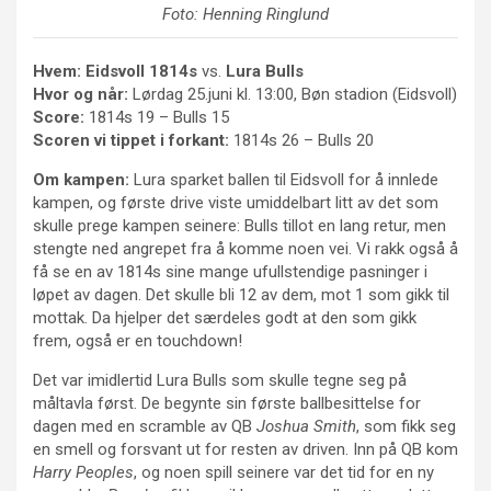
Foto: Henning Ringlund
Hvem:
Eidsvoll 1814s
vs.
Lura Bulls
Hvor og når:
Lørdag 25.juni kl. 13:00, Bøn stadion (Eidsvoll)
Score:
1814s 19 – Bulls 15
Scoren vi tippet i forkant:
1814s 26 – Bulls 20
Om kampen:
Lura sparket ballen til Eidsvoll for å innlede
kampen, og første drive viste umiddelbart litt av det som
skulle prege kampen seinere: Bulls tillot en lang retur, men
stengte ned angrepet fra å komme noen vei. Vi rakk også å
få se en av 1814s sine mange ufullstendige pasninger i
løpet av dagen. Det skulle bli 12 av dem, mot 1 som gikk til
mottak. Da hjelper det særdeles godt at den som gikk
frem, også er en touchdown!
Det var imidlertid Lura Bulls som skulle tegne seg på
måltavla først. De begynte sin første ballbesittelse for
dagen med en scramble av QB
Joshua Smith
, som fikk seg
en smell og forsvant ut for resten av driven. Inn på QB kom
Harry Peoples
, og noen spill seinere var det tid for en ny