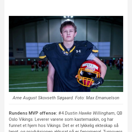
Arne August Skovseth Søgaard
. Foto: Max Emanuelson
Rundens MVP offense:
#4
Dustin Hawke Willingham
, QB
Oslo Vikings. Leverer varene som kastemaskin, og har
funnet et hjem hos Vikings. Det er et lykkelig ekteskap så
langt, og produksjonen akkurat nå er fenomenal. Turnovers