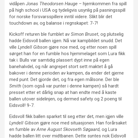
vidåpen
Jonas Theodorsen Hauge
– hjemkommen fra spill
på high school i USA og tydeligvis usynlig på pasningsspill
for norske forsvarsspillere inntil videre. Slikt blir det
touchdown av, og balanse i regnskapet: 7-7!
Kickoff returen ble fumblet av
Simon Bruset
, og plutselig
hadde Eidsvoll ballen igjen. Nå var kampbildet snudd. Det
ville
Lyndell Gibson
gjøre noe med, og etter noen spill
sørget han for en fumble hos hjemmelaget som Lura fikk
tak i. Bulls var samtidig plassert dypt inne på egen
banehalvdel, og når angrepet stort sett maktet å gå
bakover i denne perioden av kampen, da ender det gjerne
med punt. Det gjorde det, og fra egen målsone. Der ble
Smith
(som også var punter i denne kampen) så hardt
presset etter et dårlig snap at han endte med å kaste
ballen utover sidelinjen, og dermed safety og 2 poeng til
Eidsvoll! 9-7.
Eidsvoll fikk ballen sparket til seg etter det, men igjen ville
Lyndell Gibson
gjøre noe med situasjonen. Han forårsaket
en fumble av
Arne August Skovseth Søgaard
, og Lura
hadde ballen litt over midtbanen. Dette syntes nok Eidsvoll