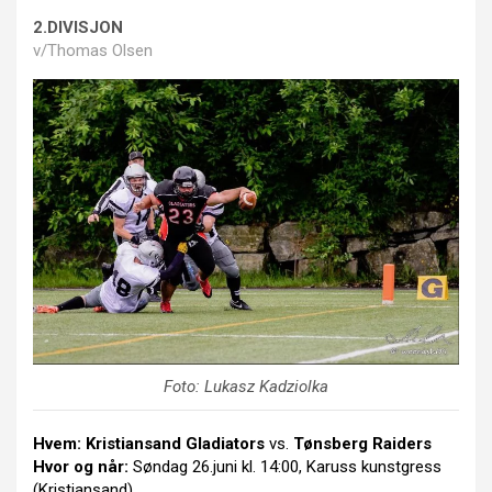
2.DIVISJON
v/Thomas Olsen
Foto: Lukasz Kadziolka
Hvem:
Kristiansand Gladiators
vs.
Tønsberg Raiders
Hvor og når:
Søndag 26.juni kl. 14:00, Karuss kunstgress
(Kristiansand)