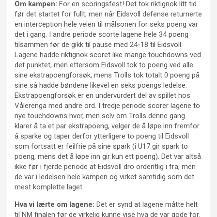
Om kampen:
For en scoringsfest! Det tok riktignok litt tid
før det startet for fullt, men når Eidsvoll defense returnerte
en interception hele veien til målsonen for seks poeng var
det i gang. I andre periode scorte lagene hele 34 poeng
tilsammen før de gikk til pause med 24-18 til Eidsvoll.
Lagene hadde riktignok scoret like mange touchdowns ved
det punktet, men ettersom Eidsvoll tok to poeng ved alle
sine ekstrapoengforsøk, mens Trolls tok totalt 0 poeng på
sine så hadde bøndene likevel en seks poengs ledelse.
Ekstrapoengforsøk er en undervurdert del av spillet hos
Vålerenga med andre ord. I tredje periode scorer lagene to
nye touchdowns hver, men selv om Trolls denne gang
klarer å ta et par ekstrapoeng, velger de å løpe inn fremfor
å sparke og taper derfor ytterligere to poeng til Eidsvoll
som fortsatt er feilfrie på sine spark (i U17 gir spark to
poeng, mens det å løpe inn gir kun ett poeng). Det var altså
ikke før i fjerde periode at Eidsvoll dro ordentlig i fra, men
de var i ledelsen hele kampen og virket samtidig som det
mest komplette laget.
Hva vi lærte om lagene:
Det er synd at lagene måtte helt
til NM finalen før de virkelig kunne vise hva de var gode for.