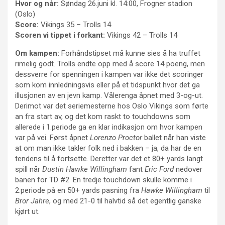
Hvor og når:
Søndag 26.juni kl. 14:00, Frogner stadion
(Oslo)
Score:
Vikings 35 – Trolls 14
Scoren vi tippet i forkant:
Vikings 42 – Trolls 14
Om kampen:
Forhåndstipset må kunne sies å ha truffet
rimelig godt. Trolls endte opp med å score 14 poeng, men
dessverre for spenningen i kampen var ikke det scoringer
som kom innledningsvis eller på et tidspunkt hvor det ga
illusjonen av en jevn kamp. Vålerenga åpnet med 3-og-ut.
Derimot var det seriemesterne hos Oslo Vikings som førte
an fra start av, og det kom raskt to touchdowns som
allerede i 1.periode ga en klar indikasjon om hvor kampen
var på vei. Først åpnet
Lorenzo Proctor
ballet når han viste
at om man ikke takler folk ned i bakken – ja, da har de en
tendens til å fortsette. Deretter var det et 80+ yards langt
spill når
Dustin Hawke Willingham
fant
Eric Ford
nedover
banen for TD #2. En tredje touchdown skulle komme i
2.periode på en 50+ yards pasning fra
Hawke Willingham
til
Bror Jahre
, og med 21-0 til halvtid så det egentlig ganske
kjørt ut.