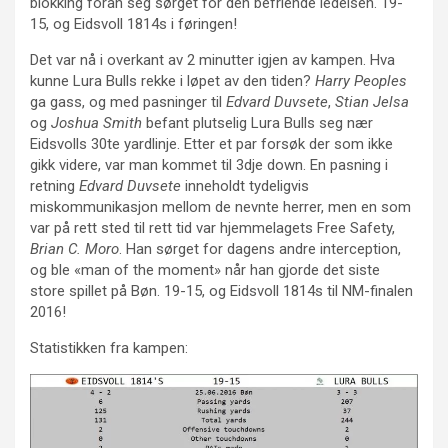
blokking foran seg sørget for den befriende ledelsen. 19-
15, og Eidsvoll 1814s i føringen!
Det var nå i overkant av 2 minutter igjen av kampen. Hva
kunne Lura Bulls rekke i løpet av den tiden?
Harry Peoples
ga gass, og med pasninger til
Edvard Duvsete
,
Stian Jelsa
og
Joshua Smith
befant plutselig Lura Bulls seg nær
Eidsvolls 30te yardlinje. Etter et par forsøk der som ikke
gikk videre, var man kommet til 3dje down. En pasning i
retning
Edvard Duvsete
inneholdt tydeligvis
miskommunikasjon mellom de nevnte herrer, men en som
var på rett sted til rett tid var hjemmelagets Free Safety,
Brian C. Moro
. Han sørget for dagens andre interception,
og ble «man of the moment» når han gjorde det siste
store spillet på Bøn. 19-15, og Eidsvoll 1814s til NM-finalen
2016!
Statistikken fra kampen: