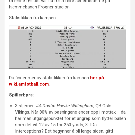
offense før det var tid for å feire seriemesterne på
hjemmebanen Frogner stadion.
Statistikken fra kampen:
Du finner mer av statistikken fra kampen
her på
wiki.amfotball.com
.
Spillerbørs:
3 stjerner: #4
Dustin Hawke Willingham
, QB Oslo
Vikings. Når 80% av pasningene ender opp i mottak – da
har man utgangspunktet for et angrep som flytter ballen
som det vil. 12 av 15 for 250 yards, 3 TDs.
Interceptions? Det begynner å bli lenge siden, gitt!