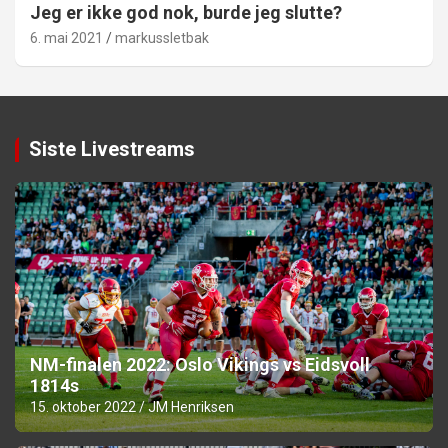
Jeg er ikke god nok, burde jeg slutte?
6. mai 2021
markussletbak
Siste Livestreams
NM-finalen 2022: Oslo Vikings vs Eidsvoll
1814s
15. oktober 2022
JM Henriksen