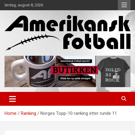
Skip
lørdag, august 8, 2026
to
content
Alt om amerikansk fotball!
Amerikansk Fotball
Home
Ranking
Norges Topp-10 ranking etter runde 11