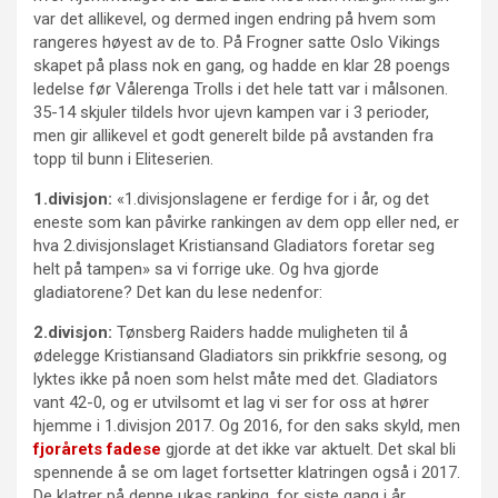
var det allikevel, og dermed ingen endring på hvem som
rangeres høyest av de to. På Frogner satte Oslo Vikings
skapet på plass nok en gang, og hadde en klar 28 poengs
ledelse før Vålerenga Trolls i det hele tatt var i målsonen.
35-14 skjuler tildels hvor ujevn kampen var i 3 perioder,
men gir allikevel et godt generelt bilde på avstanden fra
topp til bunn i Eliteserien.
1.divisjon:
«1.divisjonslagene er ferdige for i år, og det
eneste som kan påvirke rankingen av dem opp eller ned, er
hva 2.divisjonslaget Kristiansand Gladiators foretar seg
helt på tampen» sa vi forrige uke. Og hva gjorde
gladiatorene? Det kan du lese nedenfor:
2.divisjon:
Tønsberg Raiders hadde muligheten til å
ødelegge Kristiansand Gladiators sin prikkfrie sesong, og
lyktes ikke på noen som helst måte med det. Gladiators
vant 42-0, og er utvilsomt et lag vi ser for oss at hører
hjemme i 1.divisjon 2017. Og 2016, for den saks skyld, men
fjorårets fadese
gjorde at det ikke var aktuelt. Det skal bli
spennende å se om laget fortsetter klatringen også i 2017.
De klatrer på denne ukas ranking, for siste gang i år.