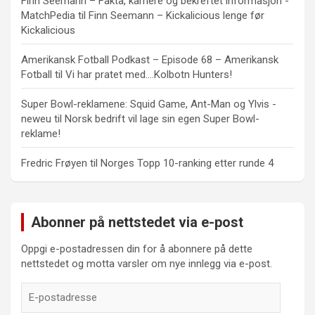
Finn Seemann – Fakta, karriere og bekreftet informasjon -
MatchPedia
til
Finn Seemann – Kickalicious lenge før
Kickalicious
Amerikansk Fotball Podkast – Episode 68 – Amerikansk
Fotball
til
Vi har pratet med….Kolbotn Hunters!
Super Bowl-reklamene: Squid Game, Ant-Man og Ylvis -
neweu
til
Norsk bedrift vil lage sin egen Super Bowl-
reklame!
Fredric Frøyen
til
Norges Topp 10-ranking etter runde 4
Abonner på nettstedet via e-post
Oppgi e-postadressen din for å abonnere på dette
nettstedet og motta varsler om nye innlegg via e-post.
E-
postadresse