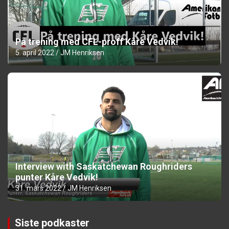
På trening med CFL-proff Kåre Vedvik!
5. april 2022
JM Henriksen
Interview with Saskatchewan Roughriders
punter Kåre Vedvik!
31. mars 2022
JM Henriksen
Siste podkaster