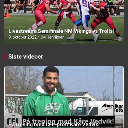
Livestream: Semifinale NM Vikings vs Trolls!
9. oktober 2022
JM Henriksen
Siste videoer
På trening med CFL-proff Kåre Vedvik!