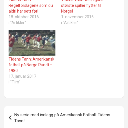
Regelforslagene som du
største spiller flytter til
aldri har sett før!
Norge!
18. oktober 2016
1. november 2016
i "Artikler"
i "Artikler"
Tidens Tann: Amerikansk
fotball på Norge Rundt –
1980
17. januar 2017
i "Film"
Innleggsnavigasjon
Ny serie med innlegg på Amerikansk Fotball: Tidens
Tann!