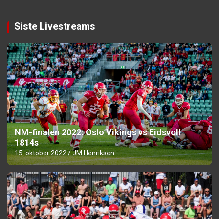
Siste Livestreams
NM-finalen 2022: Oslo Vikings vs Eidsvoll
1814s
15. oktober 2022
JM Henriksen