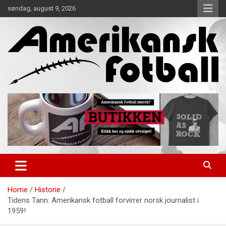
Skip
søndag, august 9, 2026
to
content
Alt om amerikansk fotball!
Amerikansk Fotball
Home
Historie
Tidens Tann: Amerikansk fotball forvirrer norsk journalist i
1959!