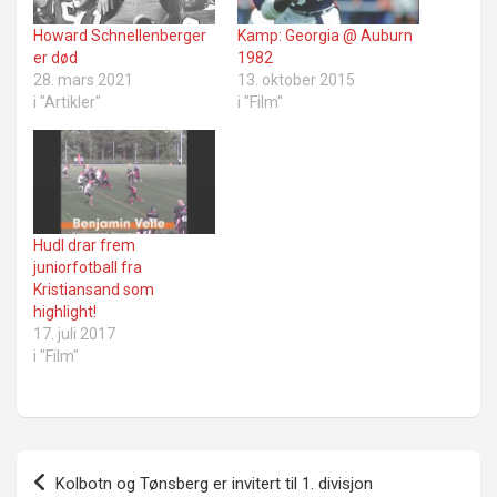
Howard Schnellenberger
Kamp: Georgia @ Auburn
er død
1982
28. mars 2021
13. oktober 2015
i "Artikler"
i "Film"
Hudl drar frem
juniorfotball fra
Kristiansand som
highlight!
17. juli 2017
i "Film"
Innleggsnavigasjon
Kolbotn og Tønsberg er invitert til 1. divisjon