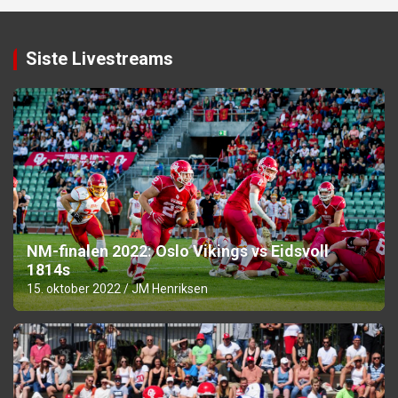
Siste Livestreams
NM-finalen 2022: Oslo Vikings vs Eidsvoll
1814s
15. oktober 2022
JM Henriksen