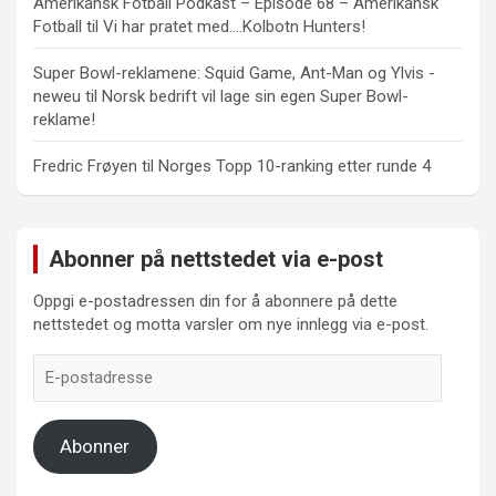
Amerikansk Fotball Podkast – Episode 68 – Amerikansk
Fotball
til
Vi har pratet med….Kolbotn Hunters!
Super Bowl-reklamene: Squid Game, Ant-Man og Ylvis -
neweu
til
Norsk bedrift vil lage sin egen Super Bowl-
reklame!
Fredric Frøyen
til
Norges Topp 10-ranking etter runde 4
Abonner på nettstedet via e-post
Oppgi e-postadressen din for å abonnere på dette
nettstedet og motta varsler om nye innlegg via e-post.
E-
postadresse
Abonner