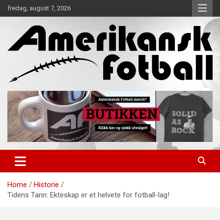
Skip
fredag, august 7, 2026
to
content
Alt om amerikansk fotball!
Amerikansk Fotball
Home
Historie
Tidens Tann: Ekteskap er et helvete for fotball-lag!