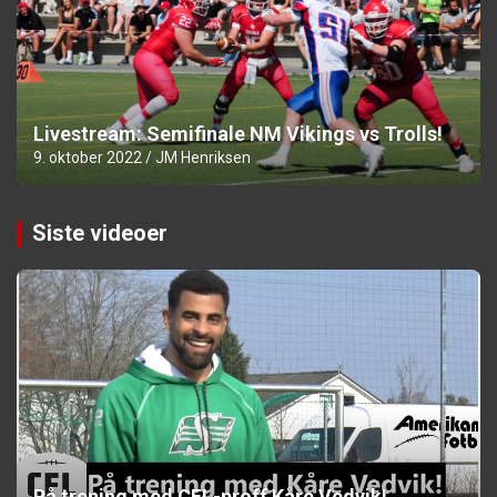
Livestream: Semifinale NM Vikings vs Trolls!
9. oktober 2022
JM Henriksen
Siste videoer
På trening med CFL-proff Kåre Vedvik!