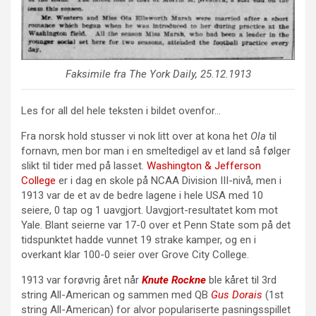
Faksimile fra The York Daily, 25.12.1913
Les for all del hele teksten i bildet ovenfor…
Fra norsk hold stusser vi nok litt over at kona het
Ola
til
fornavn, men bor man i en smeltedigel av et land så følger
slikt til tider med på lasset.
Washington & Jefferson
College
er i dag en skole på NCAA Division III-nivå, men i
1913 var de et av de bedre lagene i hele USA med 10
seiere, 0 tap og 1 uavgjort. Uavgjort-resultatet kom mot
Yale. Blant seierne var 17-0 over et Penn State som på det
tidspunktet hadde vunnet 19 strake kamper, og en i
overkant klar 100-0 seier over Grove City College.
1913 var forøvrig året når
Knute Rockne
ble kåret til 3rd
string All-American og sammen med QB
Gus Dorais
(1st
string All-American) for alvor populariserte pasningsspillet