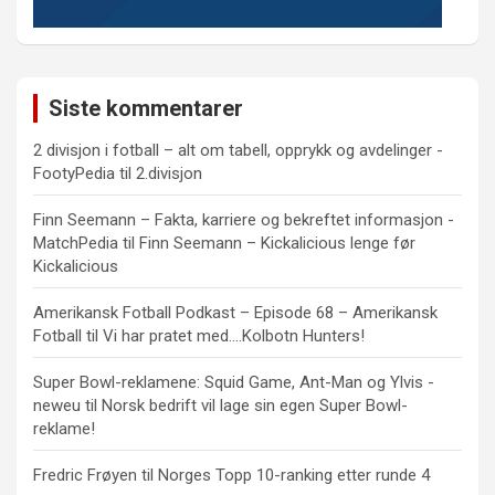
Siste kommentarer
2 divisjon i fotball – alt om tabell, opprykk og avdelinger -
FootyPedia
til
2.divisjon
Finn Seemann – Fakta, karriere og bekreftet informasjon -
MatchPedia
til
Finn Seemann – Kickalicious lenge før
Kickalicious
Amerikansk Fotball Podkast – Episode 68 – Amerikansk
Fotball
til
Vi har pratet med….Kolbotn Hunters!
Super Bowl-reklamene: Squid Game, Ant-Man og Ylvis -
neweu
til
Norsk bedrift vil lage sin egen Super Bowl-
reklame!
Fredric Frøyen
til
Norges Topp 10-ranking etter runde 4