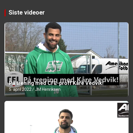
Siste videoer
På trening med CFL-proff Kåre Vedvik!
5. april 2022
JM Henriksen