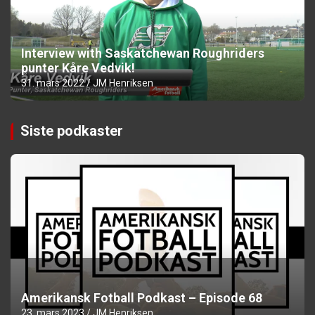
Interview with Saskatchewan Roughriders
punter Kåre Vedvik!
31. mars 2022
JM Henriksen
Siste podkaster
Amerikansk Fotball Podkast – Episode 68
23. mars 2023
JM Henriksen