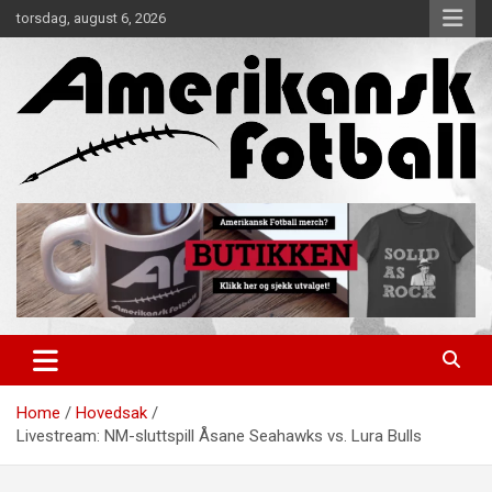
Skip
torsdag, august 6, 2026
to
content
Alt om amerikansk fotball!
Amerikansk Fotball
Home
Hovedsak
Livestream: NM-sluttspill Åsane Seahawks vs. Lura Bulls