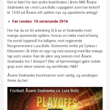
Det er klart for den andre kvartfinalen i årets NM! Åsane
Seahawks tar i mot Lura Bulls i oppgjøret som har kickoff
kl. 15:00 på Åsane sitt splitter nye og oppdaterte anlegg!
Før runden: 10.serierunde 2016
Her har du en fin anledning til å se et Seahawks med
mange spennende spillere, hvorav en rekke med erfaring
fra norsk toppnivå fra tidligere, mot regjerende
Norgesmestere Lura Bulls. Sistnevnte endte på 3.plass i
Eliteserien i år etter en opp-og-ned sesong med like mange
tap som seiere. Kan de sikre seg seieren mot Åsane
Seahawks fra 1.divisjon? Eller vil hjemmelaget gjøre solide
grep som sikrer seieren og semifinale i NM?
Åsane Seahawks livestreamer som vanlig, og sendingen
finner du her:
Football: Åsane Seahawks vs. Lura Bulls