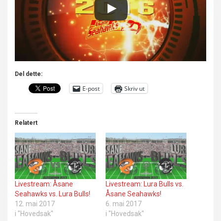
Del dette:
E-post
Skriv ut
Relatert
Livestream: Åsane
Livestream: Lura Bulls vs.
Seahawks vs. Lura Bulls!
Åsane Seahawks!
12. mai 2017
6. mai 2017
i "Hovedsak"
i "Hovedsak"