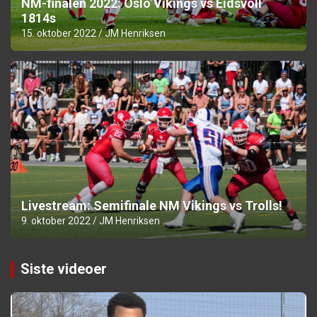
NM-finalen 2022: Oslo Vikings vs Eidsvoll
1814s
15. oktober 2022
JM Henriksen
Livestream: Semifinale NM Vikings vs Trolls!
9. oktober 2022
JM Henriksen
Siste videoer