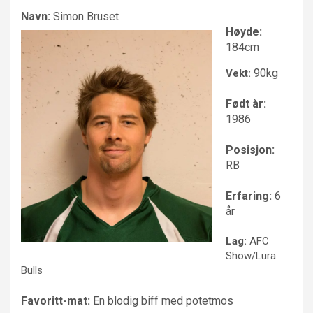
Navn:
Simon Bruset
Høyde:
184cm
90kg
Vekt:
Født år:
1986
Posisjon:
RB
Erfaring:
6
år
Lag:
AFC
Show/Lura
Bulls
Favoritt-mat:
En blodig biff med potetmos