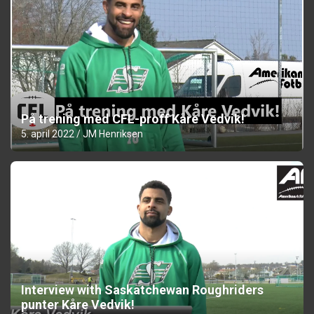
På trening med CFL-proff Kåre Vedvik!
5. april 2022
JM Henriksen
Interview with Saskatchewan Roughriders
punter Kåre Vedvik!