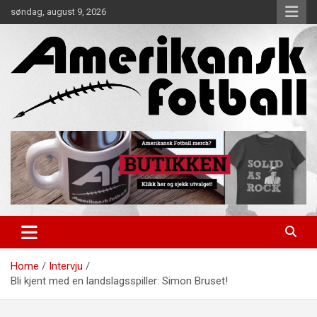
Skip
søndag, august 9, 2026
to
content
Alt om amerikansk fotball!
Amerikansk Fotball
Home
Intervju
Bli kjent med en landslagsspiller: Simon Bruset!