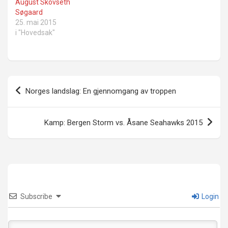
August Skovseth
Søgaard
25. mai 2015
i "Hovedsak"
Innleggsnavigasjon
Norges landslag: En gjennomgang av troppen
Kamp: Bergen Storm vs. Åsane Seahawks 2015
Subscribe
Login