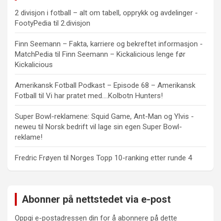
2 divisjon i fotball – alt om tabell, opprykk og avdelinger -
FootyPedia
til
2.divisjon
Finn Seemann – Fakta, karriere og bekreftet informasjon -
MatchPedia
til
Finn Seemann – Kickalicious lenge før
Kickalicious
Amerikansk Fotball Podkast – Episode 68 – Amerikansk
Fotball
til
Vi har pratet med….Kolbotn Hunters!
Super Bowl-reklamene: Squid Game, Ant-Man og Ylvis -
neweu
til
Norsk bedrift vil lage sin egen Super Bowl-
reklame!
Fredric Frøyen
til
Norges Topp 10-ranking etter runde 4
Abonner på nettstedet via e-post
Oppgi e-postadressen din for å abonnere på dette