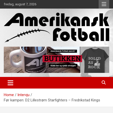
Skip
fredag, august 7, 2026
to
content
Alt om amerikansk fotball!
Amerikansk Fotball
Home
Intervju
Før kampen: D2 Lillestrøm Starfighters – Fredrikstad Kings