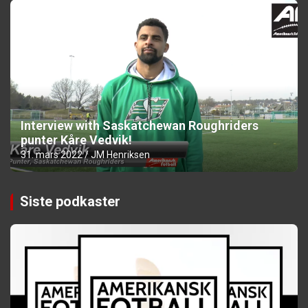
Interview with Saskatchewan Roughriders
punter Kåre Vedvik!
31. mars 2022
JM Henriksen
Siste podkaster