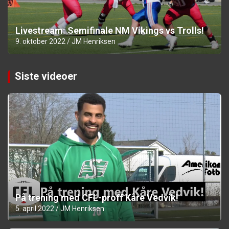
Livestream: Semifinale NM Vikings vs Trolls!
9. oktober 2022
JM Henriksen
Siste videoer
På trening med CFL-proff Kåre Vedvik!
5. april 2022
JM Henriksen