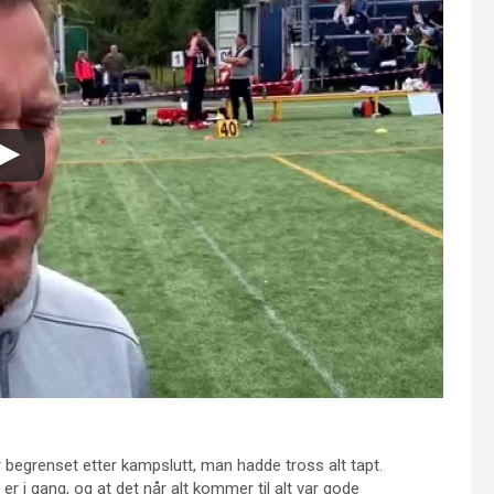
 begrenset etter kampslutt, man hadde tross alt tapt.
er i gang, og at det når alt kommer til alt var gode