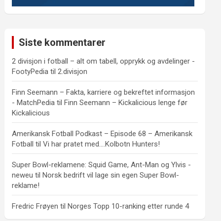
Siste kommentarer
2 divisjon i fotball – alt om tabell, opprykk og avdelinger -
FootyPedia
til
2.divisjon
Finn Seemann – Fakta, karriere og bekreftet informasjon
- MatchPedia
til
Finn Seemann – Kickalicious lenge før
Kickalicious
Amerikansk Fotball Podkast – Episode 68 – Amerikansk
Fotball
til
Vi har pratet med….Kolbotn Hunters!
Super Bowl-reklamene: Squid Game, Ant-Man og Ylvis -
neweu
til
Norsk bedrift vil lage sin egen Super Bowl-
reklame!
Fredric Frøyen
til
Norges Topp 10-ranking etter runde 4