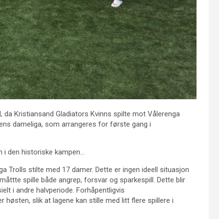
nd, da Kristiansand Gladiators Kvinns spilte mot Vålerenga
tens dameliga, som arrangeres for første gang i
en i den historiske kampen…
ga Trolls stilte med 17 damer. Dette er ingen ideell situasjon
ttte spille både angrep, forsvar og sparkespill. Dette blir
elt i andre halvperiode. Forhåpentligvis
 høsten, slik at lagene kan stille med litt flere spillere i