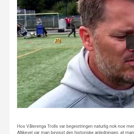
Hos Vålerenga Trolls var begeistringen naturlig nok noe mer
Allikevel var man bevisst den historiske anledningen, at man 