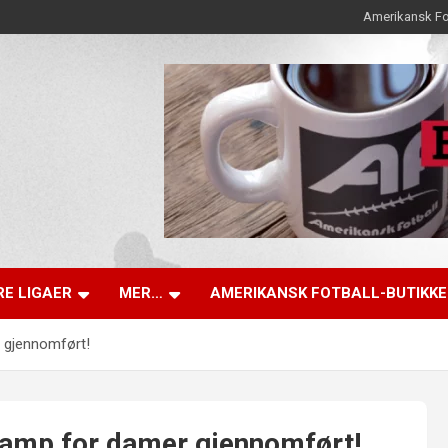
Amerikansk Fo
E LIGAER
MER…
AMERIKANSK FOTBALL-BUTIKK
 gjennomført!
kamp for damer gjennomført!