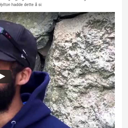
Hylton
hadde dette å si: