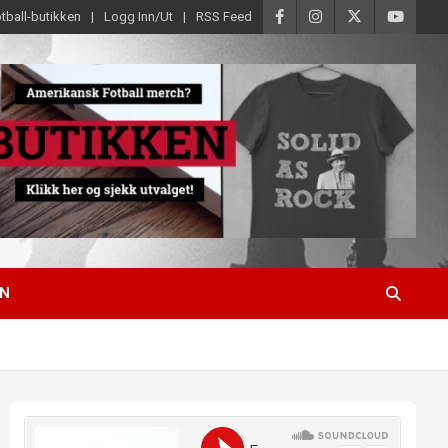
tball-butikken
Logg Inn/Ut
RSS Feed
EN