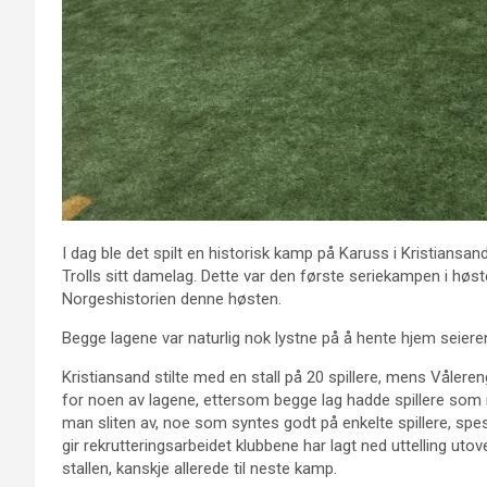
I dag ble det spilt en historisk kamp på Karuss i Kristiansa
Trolls sitt damelag. Dette var den første seriekampen i høs
Norgeshistorien denne høsten.
Begge lagene var naturlig nok lystne på å hente hjem seier
Kristiansand stilte med en stall på 20 spillere, mens Våleren
for noen av lagene, ettersom begge lag hadde spillere som må
man sliten av, noe som syntes godt på enkelte spillere, spesi
gir rekrutteringsarbeidet klubbene har lagt ned uttelling utover
stallen, kanskje allerede til neste kamp.