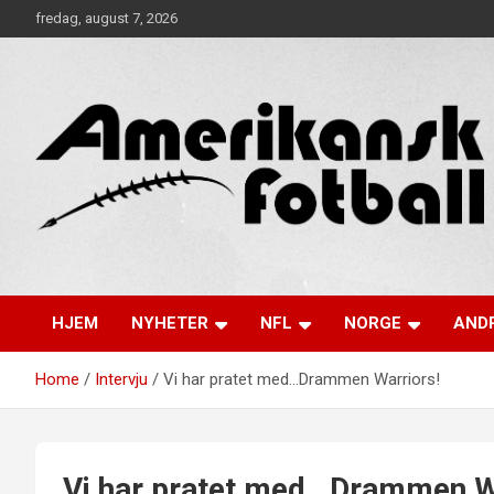
Skip
fredag, august 7, 2026
to
content
Alt om amerikansk fotball!
Amerikansk Fotball
HJEM
NYHETER
NFL
NORGE
ANDR
Home
Intervju
Vi har pratet med…Drammen Warriors!
Vi har pratet med…Drammen W