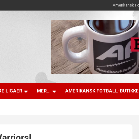
Amerikansk Fo
E LIGAER
MER…
AMERIKANSK FOTBALL-BUTIKK
arriors!