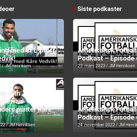
ideoer
Siste podkaster
ning med CFL-proff
Amerikansk Fotball
dvik!
Podkast – Episode
2
JM Henriksen
23. mars 2023
JM Henriksen
ew with
chewan
iders punter Kåre
Amerikansk Fotball
Podkast – Episode
022
JM Henriksen
24. november 2022
JM Henri