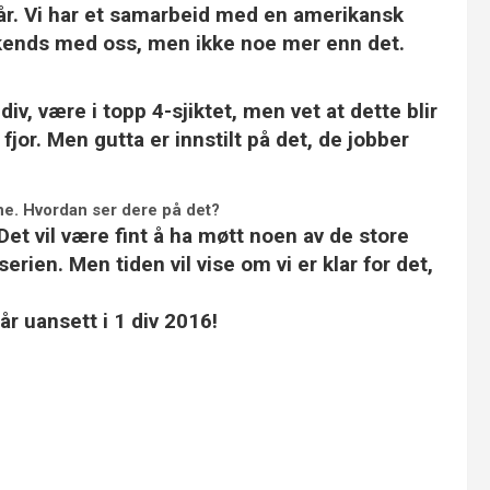
i år. Vi har et samarbeid med en amerikansk
kends med oss, men ikke noe mer enn det.
div, være i topp 4-sjiktet, men vet at dette blir
 fjor. Men gutta er innstilt på det, de jobber
gene. Hvordan ser dere på det?
 Det vil være fint å ha møtt noen av de store
erien. Men tiden vil vise om vi er klar for det,
r uansett i 1 div 2016!