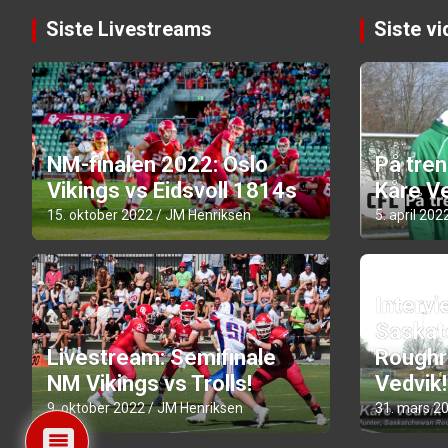
Siste Livestreams
Siste v
NM-finalen 2022: Oslo
På tre
Vikings vs Eidsvoll 1814s
Kåre Ve
15. oktober 2022
JM Henriksen
5. april 202
Intervi
Saskat
Livestream: Semifinale
Roughr
NM Vikings vs Trolls!
Vedvik!
9. oktober 2022
JM Henriksen
31. mars 2