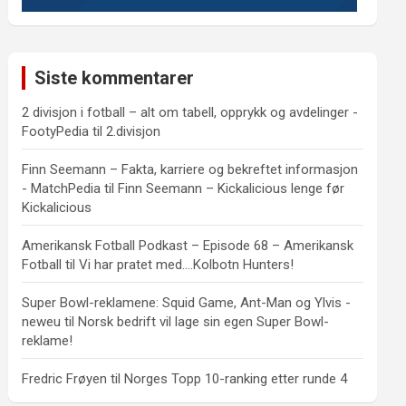
Siste kommentarer
2 divisjon i fotball – alt om tabell, opprykk og avdelinger -
FootyPedia
til
2.divisjon
Finn Seemann – Fakta, karriere og bekreftet informasjon
- MatchPedia
til
Finn Seemann – Kickalicious lenge før
Kickalicious
Amerikansk Fotball Podkast – Episode 68 – Amerikansk
Fotball
til
Vi har pratet med….Kolbotn Hunters!
Super Bowl-reklamene: Squid Game, Ant-Man og Ylvis -
neweu
til
Norsk bedrift vil lage sin egen Super Bowl-
reklame!
Fredric Frøyen
til
Norges Topp 10-ranking etter runde 4