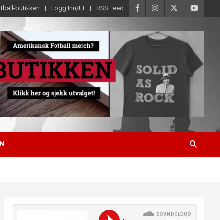
tball-butikken
Logg Inn/Ut
RSS Feed
EN